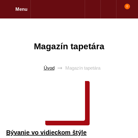
0
Menu
Magazín tapetára
Úvod
Magazín tapetára
Bývanie vo vidieckom štýle