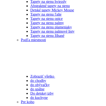
Tapety na stenu hviezdy
Abstraktné tapety na stenu
Detské tapety Mickey Mouse
Tapety na stenu ľalie
Tapety na stenu opice
Tapety na stenu palmy
Tapety na stenu plameniaky
Tapety na stenu palmové listy
Tapety na stenu žíhané
Podľa miestnosti
Zobraziť všetko
do chodby
do obývačky
do spálne
Do detskej izby
do kuchyne
Pre koho