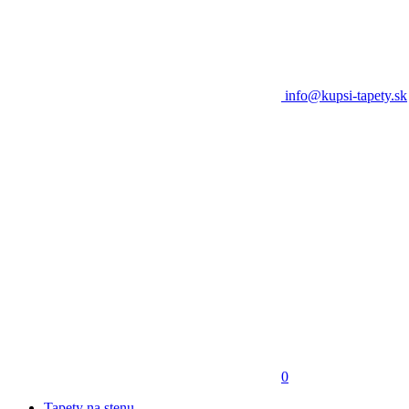
info@kupsi-tapety.sk
0
Tapety na stenu