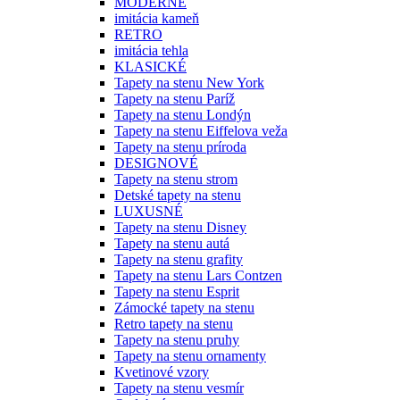
MODERNÉ
imitácia kameň
RETRO
imitácia tehla
KLASICKÉ
Tapety na stenu New York
Tapety na stenu Paríž
Tapety na stenu Londýn
Tapety na stenu Eiffelova veža
Tapety na stenu príroda
DESIGNOVÉ
Tapety na stenu strom
Detské tapety na stenu
LUXUSNÉ
Tapety na stenu Disney
Tapety na stenu autá
Tapety na stenu grafity
Tapety na stenu Lars Contzen
Tapety na stenu Esprit
Zámocké tapety na stenu
Retro tapety na stenu
Tapety na stenu pruhy
Tapety na stenu ornamenty
Kvetinové vzory
Tapety na stenu vesmír