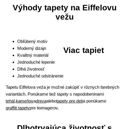
Výhody tapety na Eiffelovu
vežu
Obľúbený motív
Moderný dizajn
Viac tapiet
Kvalitný materiál
Jednoduché lepenie
Dlhá životnosť
Jednoduché odstránenie
Tapetu Eiffelova veža je možné zakúpiť v rôznych farebných
variantách. Ponúkame tiež tapety s napodobeninami
tehál
,
kameňov
a
dreva
alebo
tapety pre deti
a ponúkame
graffiti tapety
pre teenagerov.
Dlhotrvajúca životnosť s