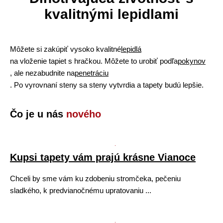
kvalitnými lepidlami
Môžete si zakúpiť vysoko kvalitné
lepidlá
na vloženie tapiet s hračkou. Môžete to urobiť podľa
pokynov
, ale nezabudnite na
penetráciu
. Po vyrovnaní steny sa steny vytvrdia a tapety budú lepšie.
Čo je u nás
nového
Kupsi tapety vám prajú krásne Vianoce
Chceli by sme vám ku zdobeniu stromčeka, pečeniu
sladkého, k predvianočnému upratovaniu ...