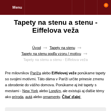
0
Menu
Tapety na stenu a stenu -
Eiffelova veža
Úvod
Tapety na stenu
Tapety na stenu podľa vzoru / motívu
Tapety na stenu a stenu - Eiffelova veža
Pre milovníkov
Paríža
alebo
Eiffelovej veže
ponúkame tapety
so svojimi motívmi. Táto dáma v Paríži určite prinesie zmenu
a obrodenie do vášho domova. Ponúkame aj iné tapety s
mestami -
New York
alebo
Londýn
, ale existujú aj ďalšie témy
ako
príroda
,
autá
alebo
ornamenty
.
Čítať ďalej