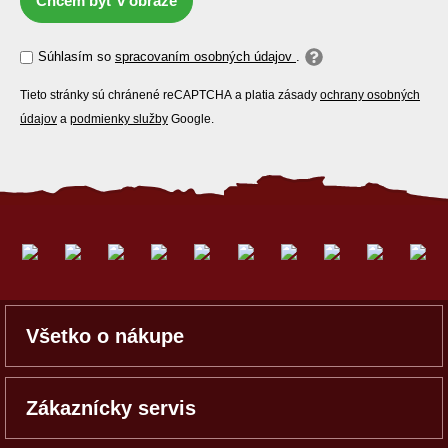
Chcem byť v obraze
Súhlasím so
spracovaním osobných údajov
.
Tieto stránky sú chránené reCAPTCHA a platia zásady
ochrany osobných
údajov
a
podmienky služby
Google.
Všetko o nákupe
Zákaznícky servis