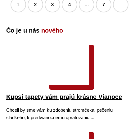
1
2
3
4
…
7
Čo je u nás
nového
Kupsi tapety vám prajú krásne Vianoce
Chceli by sme vám ku zdobeniu stromčeka, pečeniu
sladkého, k predvianočnému upratovaniu ...