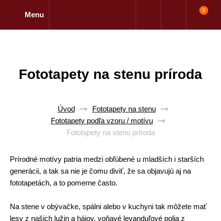
0
Menu
Fototapety na stenu príroda
Úvod
Fototapety na stenu
Fototapety podľa vzoru / motívu
Fototapety na stenu príroda
Prírodné motívy patria medzi obľúbené u mladších i starších
generácii, a tak sa nie je čomu diviť, že sa objavujú aj na
fototapetách, a to pomerne často.
Na stene v obývačke, spálni alebo v kuchyni tak môžete mať
lesy z našich lužin a hájov, voňavé levanduľové polia z