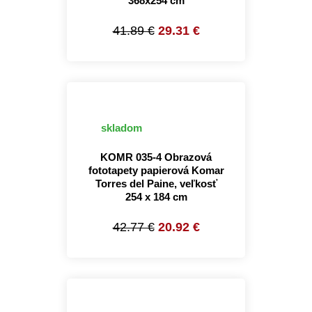
368x254 cm
41.89 €
29.31 €
skladom
KOMR 035-4 Obrazová
fototapety papierová Komar
Torres del Paine, veľkosť
254 x 184 cm
42.77 €
20.92 €