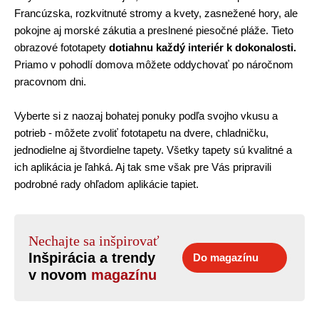
Francúzska, rozkvitnuté stromy a kvety, zasnežené hory, ale
pokojne aj morské zákutia a preslnené piesočné pláže. Tieto
obrazové fototapety
dotiahnu každý interiér k dokonalosti.
Priamo v pohodlí domova môžete oddychovať po náročnom
pracovnom dni.
Vyberte si z naozaj bohatej ponuky podľa svojho vkusu a
potrieb - môžete zvoliť fototapetu na dvere, chladničku,
jednodielne aj štvordielne tapety. Všetky tapety sú kvalitné a
ich aplikácia je ľahká. Aj tak sme však pre Vás pripravili
podrobné rady ohľadom aplikácie tapiet.
Nechajte sa inšpirovať
Inšpirácia a trendy
Do magazínu
v novom
magazínu