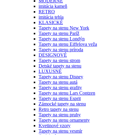
MODERNÉ
imitácia kameň
RETRO
imitácia tehla
KLASICKÉ
Tapety na stenu New York
Tapety na stenu Paríž
Tapety na stenu Londýn
Tapety na stenu Eiffelova veža
Tapety na stenu príroda
DESIGNOVÉ
Tapety na stenu strom
Detské tapety na stenu
LUXUSNÉ
Tapety na stenu Disney
Tapety na stenu autá
Tapety na stenu grafity
Tapety na stenu Lars Contzen
Tapety na stenu Esprit
Zámocké tapety na stenu
Retro tapety na stenu
Tapety na stenu pruhy
Tapety na stenu ornamenty
Kvetinové vzory
Tapety na stenu vesmír