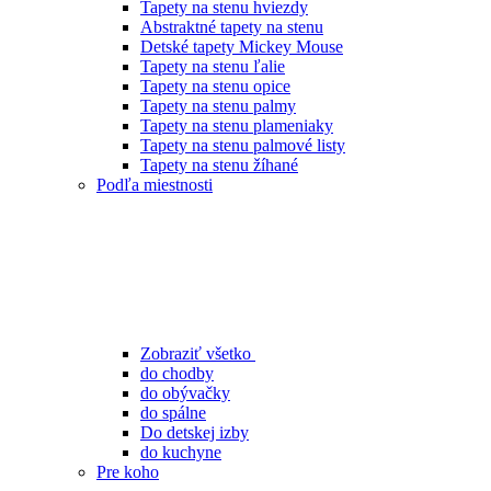
Tapety na stenu hviezdy
Abstraktné tapety na stenu
Detské tapety Mickey Mouse
Tapety na stenu ľalie
Tapety na stenu opice
Tapety na stenu palmy
Tapety na stenu plameniaky
Tapety na stenu palmové listy
Tapety na stenu žíhané
Podľa miestnosti
Zobraziť všetko
do chodby
do obývačky
do spálne
Do detskej izby
do kuchyne
Pre koho