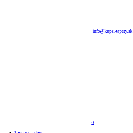
info@kupsi-tapety.sk
0
Tapety na stenu