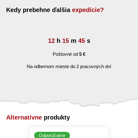
Kedy prebehne ďalšia
expedície?
12
h
15
m
44
s
Poštovné od
5 €
Na odbernom mieste do 2 pracovných dní
Alternatívne
produkty
Odporúčame