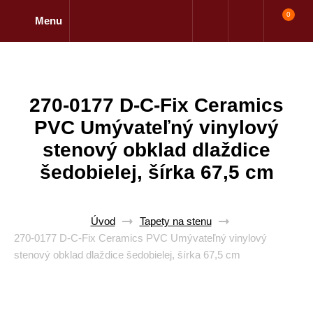
0
Menu
270-0177 D-C-Fix Ceramics
PVC Umývateľný vinylový
stenový obklad dlaždice
šedobielej, šírka 67,5 cm
Úvod
Tapety na stenu
270-0177 D-C-Fix Ceramics PVC Umývateľný vinylový
stenový obklad dlaždice šedobielej, šírka 67,5 cm