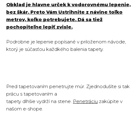
Obklad je hlavne urček k vodorovnému lepenie,
bez škár. Preto Vám Ustrihnite z návine toľko
metrov, koľko potrebujete. Dá sa tiež
pochopiteľne lepiť zvisle.
Podrobne je lepenie popísané v priloženom návode,
ktorý je súčasťou každkého balenia tapety.
Pred tapetovaním penetrujte múr. Zjednodušíte si tak
prácu s tapetovaním a
tapety dlhšie vydrží na stene.
Penetráciu
zakúpite v
našom e-shope.