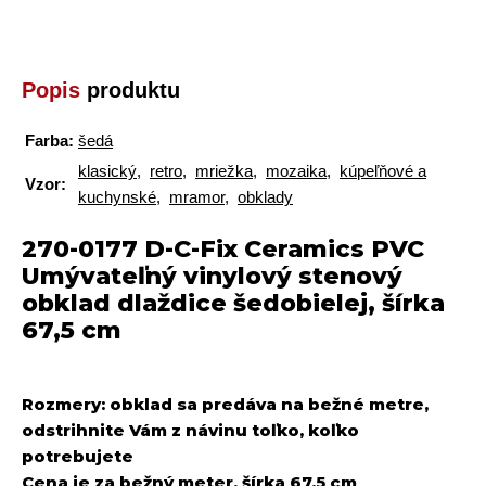
Popis
produktu
Farba:
šedá
klasický
,
retro
,
mriežka
,
mozaika
,
kúpeľňové a
Vzor:
kuchynské
,
mramor
,
obklady
270-0177 D-C-Fix Ceramics PVC
Umývateľný vinylový stenový
obklad dlaždice šedobielej, šírka
67,5 cm
Rozmery: obklad sa predáva na bežné metre,
odstrihnite Vám z návinu toľko, koľko
potrebujete
Cena je za bežný meter,
šírka 67,5 cm