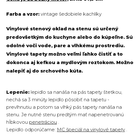
Farba a vzor:
vintage šedobiele kachlíky
Vinylové stenový oklad na stenu sú určený
predovšetkým do kuchyne alebo do kúpeľne. Sú
odolné voči vode, pare a vlhkému prostrediu.
Vinylové tapety možno veľmi ľahko čistiť a to
dokonca aj kefkou a mydlovým roztokom. Možno
nalepiť aj do srchového kúta.
Lepenie:
lepidlo sa nanáša na pás tapety štetkou,
nechá sa 3 minúty lepidlo pôsobiť na tapetu -
prevlhnutiu a potom sa vlhký pás tapety nanáša na
stenu. Je nutné stenu predtým mať napenetrovanú
hĺbkovou
penetráciou
.
Lepidlo odporúčame:
MC špeciál na vinylové tapety
.