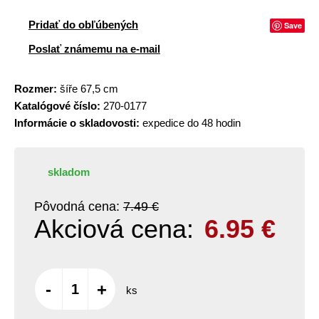
Pridať do obľúbených
Save
Poslať známemu na e-mail
Rozmer:
šíře 67,5 cm
Katalógové číslo:
270-0177
Informácie o skladovosti:
expedice do 48 hodin
skladom
Pôvodná cena:
7.49 €
Akciová cena:
6.95
€
-
+
ks