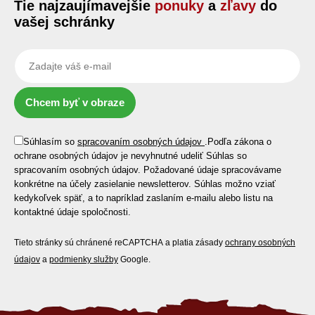
Tie najzaujímavejšie
ponuky
a
zľavy
do
vašej schránky
Chcem byť v obraze
Súhlasím so
spracovaním osobných údajov
.
Podľa zákona o
ochrane osobných údajov je nevyhnutné udeliť Súhlas so
spracovaním osobných údajov. Požadované údaje spracovávame
konkrétne na účely zasielanie newsletterov. Súhlas možno vziať
kedykoľvek späť, a to napríklad zaslaním e-mailu alebo listu na
kontaktné údaje spoločnosti.
Tieto stránky sú chránené reCAPTCHA a platia zásady
ochrany osobných
údajov
a
podmienky služby
Google.