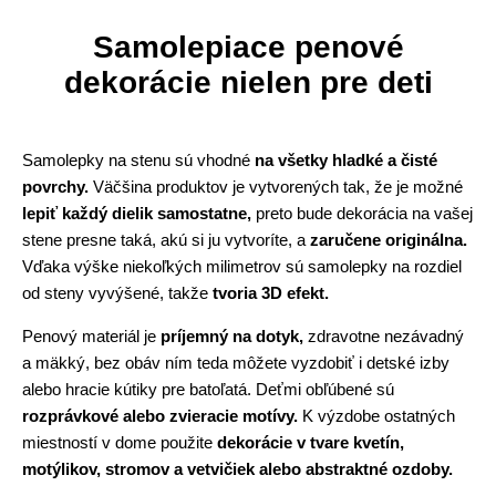
Samolepiace penové
dekorácie nielen pre deti
Samolepky na stenu sú vhodné
na všetky hladké a čisté
povrchy.
Väčšina produktov je vytvorených tak, že je možné
lepiť každý dielik samostatne,
preto bude dekorácia na vašej
stene presne taká, akú si ju vytvoríte, a
zaručene originálna.
Vďaka výške niekoľkých milimetrov sú samolepky na rozdiel
od steny vyvýšené, takže
tvoria 3D efekt.
Penový materiál je
príjemný na dotyk,
zdravotne nezávadný
a mäkký, bez obáv ním teda môžete vyzdobiť i detské izby
alebo hracie kútiky pre batoľatá. Deťmi obľúbené sú
rozprávkové alebo zvieracie motívy.
K výzdobe ostatných
miestností v dome použite
dekorácie v tvare kvetín,
motýlikov, stromov a vetvičiek alebo abstraktné ozdoby.