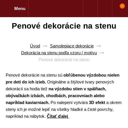
0
Menu
Penové dekorácie na stenu
Úvod
Samolepiace dekorácie
Dekorácia na stenu podľa vzoru / motívu
Penové dekorácie na stenu
Penové dekorácie na stenu sú
obľúbenou výzdobou nielen
pre deti do ich izieb.
Originálne a štýlové tvary penových
dekorácií sa hodia tiež
na výzdobu stien v spálňach,
obývačkách izbách, chodbách, pracovniach alebo
napríklad kaviarniach.
Po nalepení vytvára
3D efekt
a okrem
steny ich je možné lepiť na všetky hladké a čisté povrchy,
napríklad na nábytok.
Čítať ďalej