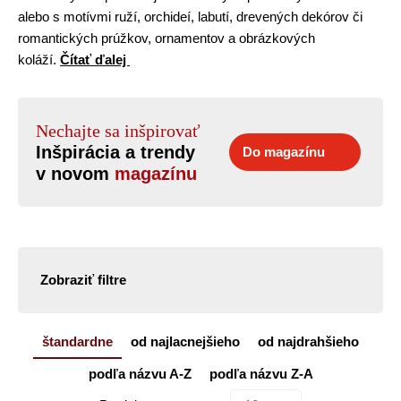
alebo s motívmi ruží, orchideí, labutí, drevených dekórov či
romantických prúžkov, ornamentov a obrázkových
koláží.
Čítať ďalej
Nechajte sa inšpirovať
Inšpirácia a trendy
Do magazínu
v novom
magazínu
Zobraziť filtre
štandardne
od najlacnejšieho
od najdrahšieho
podľa názvu A-Z
podľa názvu Z-A