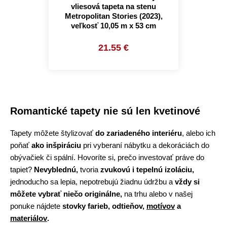
vliesová tapeta na stenu
Metropolitan Stories (2023),
veľkosť 10,05 m x 53 cm
21.55 €
Romantické tapety nie sú len kvetinové
Tapety môžete štylizovať
do zariadeného interiéru
, alebo ich
poňať
ako inšpiráciu
pri vyberaní nábytku a dekoráciách do
obývačiek či spální. Hovoríte si, prečo investovať práve do
tapiet?
Nevyblednú,
tvoria
zvukovú i tepelnú izoláciu,
jednoducho sa lepia, nepotrebujú žiadnu údržbu a
vždy si
môžete vybrať niečo originálne,
na trhu alebo v našej
ponuke nájdete
stovky farieb, odtieňov,
motívov
a
materiálov
.