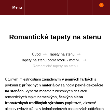
0
Menu
Romantické tapety na stenu
Úvod
Tapety na stenu
Tapety na stenu podľa vzoru / motívu
Romantické tapety na stenu
Útulným miestnostiam zariadeným
v jemných farbách
s
prvkami
z prírodných materiálov
sa hodia
pekné dekorácie
na stenách.
Vyberať môžete z niekoľkých desiatok
romantických tapiet
nemeckých, českých alebo
francúzskych tradičných výrobcov
papierové, vliesové
alebo vinylové plátna v jednofarebných pastelových odtieňoch