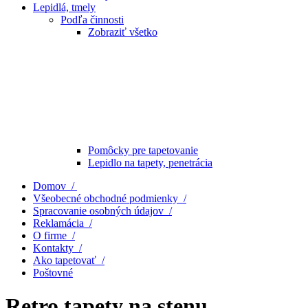
Lepidlá, tmely
Podľa činnosti
Zobraziť všetko
Pomôcky pre tapetovanie
Lepidlo na tapety, penetrácia
Domov /
Všeobecné obchodné podmienky /
Spracovanie osobných údajov /
Reklamácia /
O firme /
Kontakty /
Ako tapetovať /
Poštovné
Retro tapety na stenu