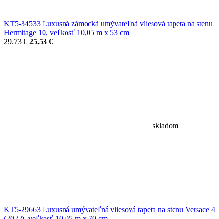
KT5-34533 Luxusná zámocká umývateľná vliesová tapeta na stenu
Hermitage 10, veľkosť 10,05 m x 53 cm
29.73 €
25.53 €
skladom
KT5-29663 Luxusná umývateľná vliesová tapeta na stenu Versace 4
(2022), veľkosť 10,05 m x 70 cm