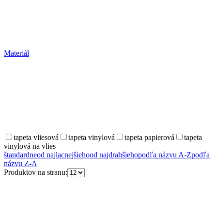
Materiál
tapeta vliesová
tapeta vinylová
tapeta papierová
tapeta
vinylová na vlies
štandardne
od najlacnejšieho
od najdrahšieho
podľa názvu A-Z
podľa
názvu Z-A
Produktov na stranu: