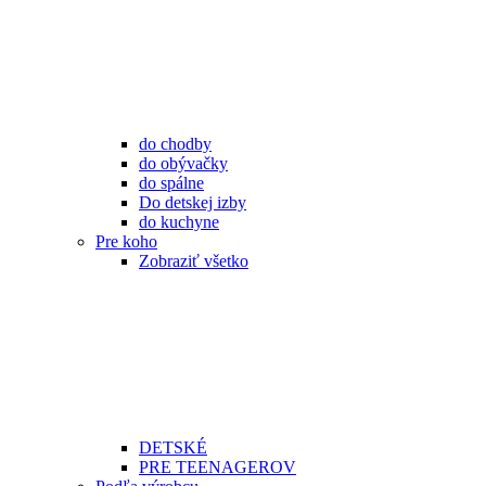
do chodby
do obývačky
do spálne
Do detskej izby
do kuchyne
Pre koho
Zobraziť všetko
DETSKÉ
PRE TEENAGEROV