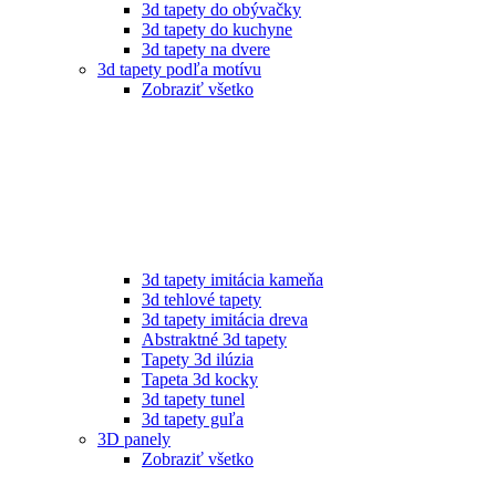
3d tapety do obývačky
3d tapety do kuchyne
3d tapety na dvere
3d tapety podľa motívu
Zobraziť všetko
3d tapety imitácia kameňa
3d tehlové tapety
3d tapety imitácia dreva
Abstraktné 3d tapety
Tapety 3d ilúzia
Tapeta 3d kocky
3d tapety tunel
3d tapety guľa
3D panely
Zobraziť všetko