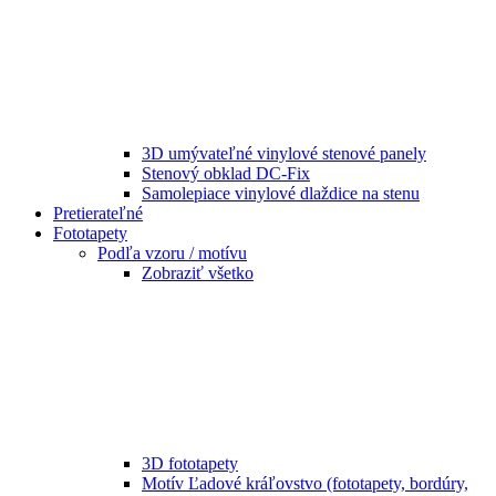
3D umývateľné vinylové stenové panely
Stenový obklad DC-Fix
Samolepiace vinylové dlaždice na stenu
Pretierateľné
Fototapety
Podľa vzoru / motívu
Zobraziť všetko
3D fototapety
Motív Ľadové kráľovstvo (fototapety, bordúry,