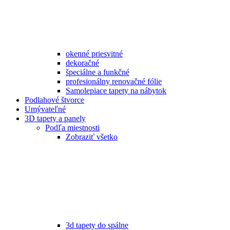
okenné priesvitné
dekoračné
špeciálne a funkčné
profesionálny renovačné fólie
Samolepiace tapety na nábytok
Podlahové štvorce
Umývateľné
3D tapety a panely
Podľa miestnosti
Zobraziť všetko
3d tapety do spálne