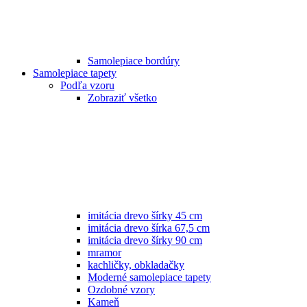
Samolepiace bordúry
Samolepiace tapety
Podľa vzoru
Zobraziť všetko
imitácia drevo šírky 45 cm
imitácia drevo šírka 67,5 cm
imitácia drevo šírky 90 cm
mramor
kachličky, obkladačky
Moderné samolepiace tapety
Ozdobné vzory
Kameň