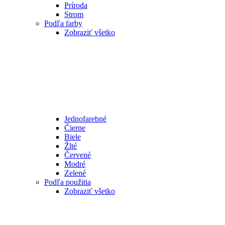
Príroda
Strom
Podľa farby
Zobraziť všetko
Jednofarebné
Čierne
Biele
Žlté
Červené
Modré
Zelené
Podľa použitia
Zobraziť všetko