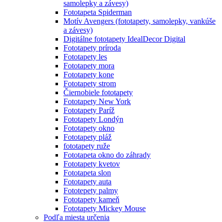
samolepky a závesy)
Fototapeta Spiderman
Motív Avengers (fototapety, samolepky, vankúše
a závesy)
Digitálne fototapety IdealDecor Digital
Fototapety príroda
Fototapety les
Fototapety mora
Fototapety kone
Fototapety strom
Čiernobiele fototapety
Fototapety New York
Fototapety Paríž
Fototapety Londýn
Fototapety okno
Fototapety pláž
fototapety ruže
Fototapeta okno do záhrady
Fototapety kvetov
Fototapeta slon
Fototapety auta
Fototepety palmy
Fototapety kameň
Fototapety Mickey Mouse
Podľa miesta určenia