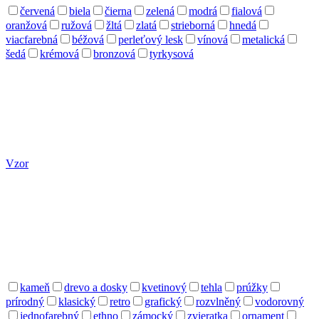
červená
biela
čierna
zelená
modrá
fialová
oranžová
ružová
žltá
zlatá
strieborná
hnedá
viacfarebná
béžová
perleťový lesk
vínová
metalická
šedá
krémová
bronzová
tyrkysová
Vzor
kameň
drevo a dosky
kvetinový
tehla
prúžky
prírodný
klasický
retro
grafický
rozvlněný
vodorovný
jednofarebný
ethno
zámocký
zvieratka
ornament