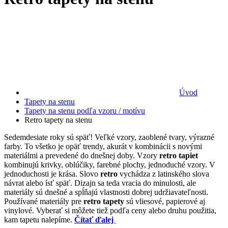
Úvod
Tapety na stenu
Tapety na stenu podľa vzoru / motívu
Retro tapety na stenu
Sedemdesiate roky sú späť! Veľké vzory, zaoblené tvary, výrazné
farby. To všetko je opäť trendy, akurát v kombinácii s novými
materiálmi a prevedené do dnešnej doby. Vzory
retro tapiet
kombinujú krivky, oblúčiky, farebné plochy, jednoduché vzory. V
jednoduchosti je krása. Slovo
retro
vychádza z latinského slova
návrat alebo ísť späť. Dizajn sa teda vracia do minulosti, ale
materiály sú dnešné a spĺňajú vlastnosti dobrej udržiavateľnosti.
Používané materiály pre
retro tapety
sú vliesové, papierové aj
vinylové. Vyberať si môžete tiež podľa ceny alebo druhu použitia,
kam tapetu nalepíme.
Čítať ďalej