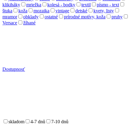
klikiháky
mriežka
kolesá - bodky
textil
písmo - text
štuka
koža
mozaika
vintage
detské
kvety, listy
mramor
obklady
ostatné
prírodné motívy, koža
pruhy
Versace
žíhané
Dostupnosť
skladom
4-7 dnů
7-10 dnů