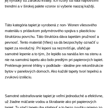
jej výrobky sú zárukou kvality. Ich vzory sa riadi najnovšími
trendmi a v širokej palete vzorov si vyberie naozaj každý.
Táto kategória tapiet je vyrobená z non- Wonen vliesového
materiálu s prídavkom polymérového spojiva s plastickou
štruktúrou povrchu. Táto štruktúra dáva tapetám pružnosť a
pevnosť. Tento materiál (Vlies) sa dá bezpochyby označiť u
tapiet za revolučný. Pri lepení sa nezmršťuje, uľahčuje
samotné lepenie a to tým, že lepidlo sa nanáša len na stenu a
nie na samotnú tapetu ako bolo predtým pri papierových tapiet.
Preklenuje jemné trhliny v podklade - ideálne pre rekonštrukcie
bytov v panelových domoch. Ako každé tapety tvorí tepelnú a
zvukovú izoláciu.
Samotné odstraňovanie tapiet je veľmi jednoduché a efektívne,
už žiadne máčanie vodou a škrabanie ako pri papierových
tapiet. Tu stačí tapetu iba stiahnuť a to bezo zvyšku priamo zo