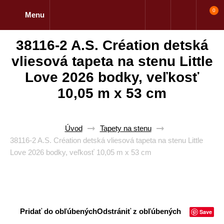
0
Menu
38116-2 A.S. Création detská
vliesová tapeta na stenu Little
Love 2026 bodky, veľkosť
10,05 m x 53 cm
Úvod
Tapety na stenu
38116-2 A.S. Création detská vliesová tapeta na stenu Little
Love 2026 bodky, veľkosť 10,05 m x 53 cm
Pridať do obľúbených
Odstrániť z obľúbených
Save