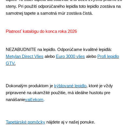
steny. Pri použití odporúčaného lepidla toto lepidlo zostáva na
samotnej tapete a samotná múr zostáva čistá.
Platnosť katalógu do konca roka 2026
NEZABUDNITE na lepidlo.
Odporúčame kvalitné lepidlá:
Metylan Direct Vlies
alebo
Euro 3000 vlies
alebo
Profi lepidlo
GTV
.
Dokonalým produktom je
kýblované lepidlo
, ktoré je vždy
pripravené na okamžité použitie, má ideálne hustotu pre
nanášanie
valčekom
.
Tapetárské pomôcky
nájdete aj v našej ponuke.