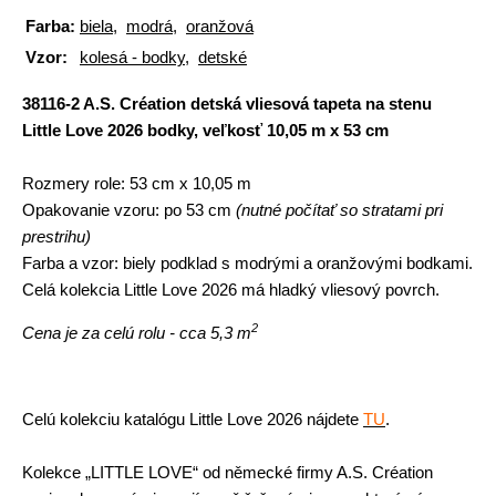
Farba:
biela
,
modrá
,
oranžová
Vzor:
kolesá - bodky
,
detské
38116-2 A.S. Création detská vliesová tapeta na stenu
Little Love 2026 bodky, veľkosť 10,05 m x 53 cm
Rozmery role:
53 cm x 10,05 m
Opakovanie vzoru:
po 53 cm
(nutné počítať so stratami pri
prestrihu)
Farba a vzor:
biely podklad s modrými a oranžovými bodkami.
Celá kolekcia Little Love 2026 má hladký vliesový povrch.
2
Cena je za celú rolu - cca 5,3 m
Celú kolekciu katalógu Little Love 2026
nájdete
TU
.
Kolekce „LITTLE LOVE“ od německé firmy A.S. Création