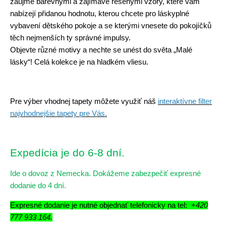
zaujme barevnými a zajímavě řešenými vzory, které vám
nabízejí přidanou hodnotu, kterou chcete pro láskyplné
vybavení dětského pokoje a se kterými vnesete do pokojíčků
těch nejmenších ty správné impulsy.
Objevte různé motivy a nechte se unést do světa „Malé
lásky“! Celá kolekce je na hladkém vliesu.
Pre výber vhodnej tapety môžete využiť náš
interaktívne filter
najvhodnejšie tapety pre Vás.
Expedícia je do 6-8 dní.
Ide o dovoz z Nemecka. Dokážeme zabezpečiť expresné
dodanie do 4 dní.
Expresné dodanie je nutné objednať telefonicky na tel: +
420
777 933 164.