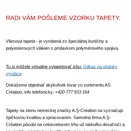
RADI VÁM POŠLEME VZORKU TAPETY.
Vliesová tapeta - je vyrobená zo špeciálnej buničiny a
polyesterových vlákien s prídavkom polymérového spojiva.
Tu si môžete virtuálne vytapetovať izbu:
Odkaz na stránky
výrobca
Dokážeme objednať akýkoľvek tovar zo sortimentu AS
Création,
info telefonicky:
+420 777 933 164
Tapety na stenu nemeckej značky A.Ş-Création sa vyznačujú
špičkovou kvalitou a spracovaním. Samotná firma A.Ş-
Création pôsobí na celosvetovom trhu už niekoľko desaťročí a