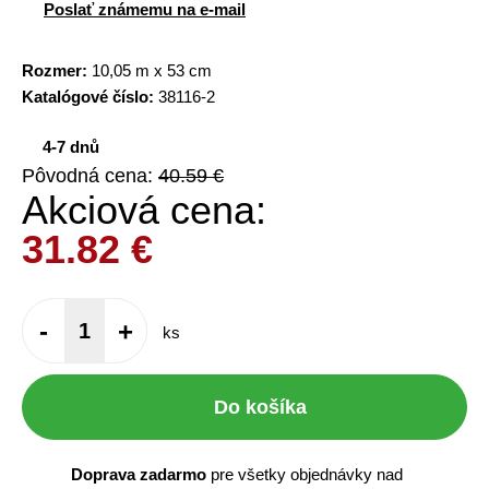
Poslať známemu na e-mail
Rozmer:
10,05 m x 53 cm
Katalógové číslo:
38116-2
4-7 dnů
Pôvodná cena:
40.59 €
Akciová cena:
31.82
€
-
+
ks
Do košíka
Doprava zadarmo
pre všetky objednávky nad