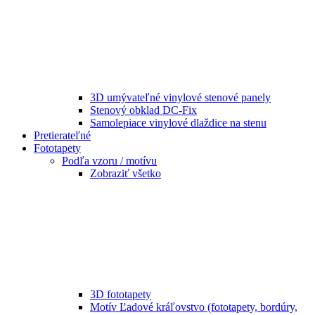
3D umývateľné vinylové stenové panely
Stenový obklad DC-Fix
Samolepiace vinylové dlaždice na stenu
Pretierateľné
Fototapety
Podľa vzoru / motívu
Zobraziť všetko
3D fototapety
Motív Ľadové kráľovstvo (fototapety, bordúry,