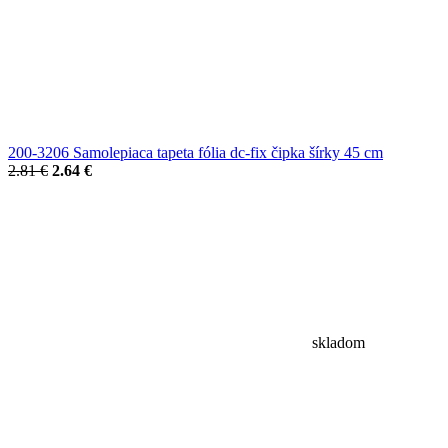
200-3206 Samolepiaca tapeta fólia dc-fix čipka šírky 45 cm
2.81 €
2.64 €
skladom