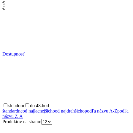
€
€
Dostupnosť
skladom
do 48.hod
štandardne
od najlacnejšieho
od najdrahšieho
podľa názvu A-Z
podľa
názvu Z-A
Produktov na stranu: