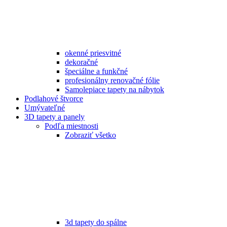
okenné priesvitné
dekoračné
špeciálne a funkčné
profesionálny renovačné fólie
Samolepiace tapety na nábytok
Podlahové štvorce
Umývateľné
3D tapety a panely
Podľa miestnosti
Zobraziť všetko
3d tapety do spálne