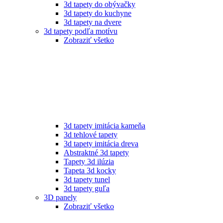
3d tapety do obývačky
3d tapety do kuchyne
3d tapety na dvere
3d tapety podľa motívu
Zobraziť všetko
3d tapety imitácia kameňa
3d tehlové tapety
3d tapety imitácia dreva
Abstraktné 3d tapety
Tapety 3d ilúzia
Tapeta 3d kocky
3d tapety tunel
3d tapety guľa
3D panely
Zobraziť všetko