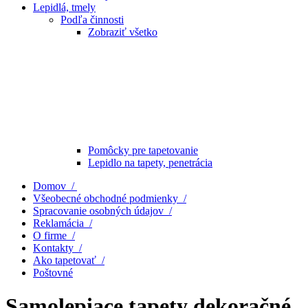
Lepidlá, tmely
Podľa činnosti
Zobraziť všetko
Pomôcky pre tapetovanie
Lepidlo na tapety, penetrácia
Domov /
Všeobecné obchodné podmienky /
Spracovanie osobných údajov /
Reklamácia /
O firme /
Kontakty /
Ako tapetovať /
Poštovné
Samolepiace tapety dekoračné