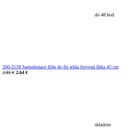
do 48.hod
200-2158 Samolepiace fólie dc-fix tehla červená šírka 45 cm
2.81 €
2.64 €
skladom