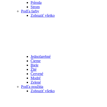
Príroda
Strom
Podľa farby
Zobraziť všetko
Jednofarebné
Čierne
Biele
Žlté
Červené
Modré
Zelené
Podľa použitia
Zobraziť všetko