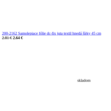
200-2162 Samolepiace fólie dc-fix juta textil hnedá šírky 45 cm
2.81 €
2.64 €
skladom