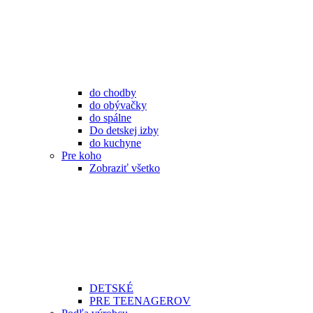
do chodby
do obývačky
do spálne
Do detskej izby
do kuchyne
Pre koho
Zobraziť všetko
DETSKÉ
PRE TEENAGEROV