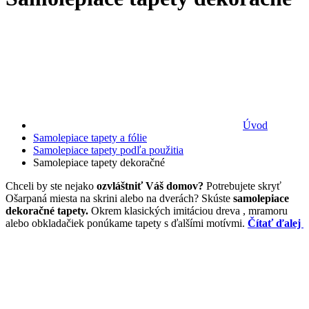
Úvod
Samolepiace tapety a fólie
Samolepiace tapety podľa použitia
Samolepiace tapety dekoračné
Chceli by ste nejako
ozvláštniť Váš domov?
Potrebujete skryť
Ošarpaná miesta na skrini alebo na dverách? Skúste
samolepiace
dekoračné tapety.
Okrem klasických imitáciou dreva , mramoru
alebo obkladačiek ponúkame tapety s ďalšími motívmi.
Čítať ďalej