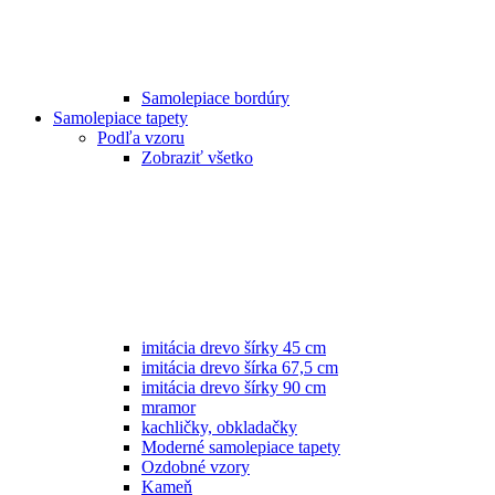
Samolepiace bordúry
Samolepiace tapety
Podľa vzoru
Zobraziť všetko
imitácia drevo šírky 45 cm
imitácia drevo šírka 67,5 cm
imitácia drevo šírky 90 cm
mramor
kachličky, obkladačky
Moderné samolepiace tapety
Ozdobné vzory
Kameň