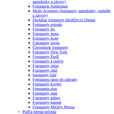
samolepky a závesy)
Fototapeta Spiderman
Motív Avengers (fototapety, samolepky, vankúše
a závesy)
Digitálne fototapety IdealDecor Digital
Fototapety príroda
Fototapety les
Fototapety mora
Fototapety kone
Fototapety strom
Čiernobiele fototapety
Fototapety New York
Fototapety Paríž
Fototapety Londýn
Fototapety okno
Fototapety pláž
fototapety ruže
Fototapeta okno do záhrady
Fototapety kvetov
Fototapeta slon
Fototapety auta
Fototepety palmy
Fototapety kameň
Fototapety Mickey Mouse
Podľa miesta určenia