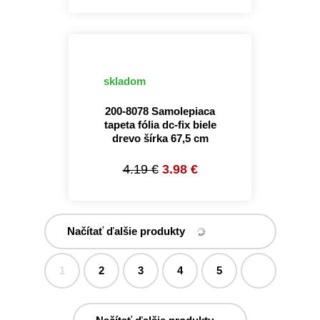
skladom
200-8078 Samolepiaca
tapeta fólia dc-fix biele
drevo šírka 67,5 cm
4.19 €
3.98 €
Načítať ďalšie produkty
1
2
3
4
5