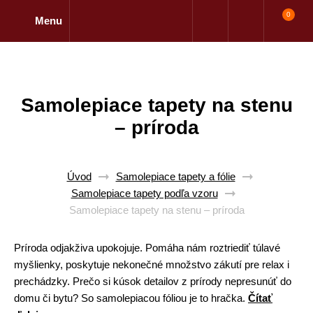
0
Menu
Samolepiace tapety na stenu
– príroda
Úvod
Samolepiace tapety a fólie
Samolepiace tapety podľa vzoru
Samolepiace tapety na stenu – príroda
Príroda odjakživa upokojuje. Pomáha nám roztriediť túlavé
myšlienky, poskytuje nekonečné množstvo zákutí pre relax i
prechádzky. Prečo si kúsok detailov z prírody nepresunúť do
domu či bytu? So samolepiacou fóliou je to hračka.
Čítať