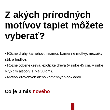
Z akých prírodných
motívov tapiet môžete
vyberať?
• Rôzne druhy
kameňov
: mramor, kamenné motívy, mozaiky,
štrk a bridlice.
• Rôzne odtiene dreva, exotické drevá (
v šírke 45 cm
,
v šírke
67,5 cm
alebo v
šírke 90 cm
).
• Motívy drevených alebo kamenných obkladov.
Čo je u nás
nového