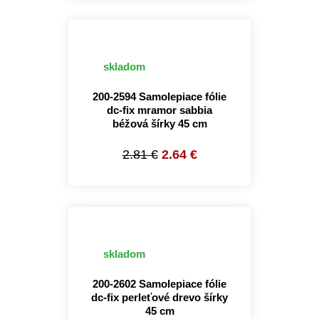
skladom
200-2594 Samolepiace fólie
dc-fix mramor sabbia
béžová šírky 45 cm
2.81 €
2.64 €
skladom
200-2602 Samolepiace fólie
dc-fix perleťové drevo šírky
45 cm