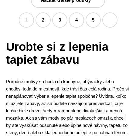
Načítať ďalšie produkty
1
2
3
4
5
Urobte si z lepenia
tapiet zábavu
Prírodné motívy sa hodia do kuchyne, obývačky alebo
chodby, teda do miestností, kde trávi čas celá rodina. Prečo si
nenaplánovať výber a lepenie tapiet spoločne? Uvidíte, koľko
si užijete zábavy, až sa budete navzájom presviedčať, či je
lepšie biele drevo, šedý mramor alebo divokejšia kamenná
mozaika. Ak sa vám motív po pár mesiacoch omrzí a chceli
by ste vyskúšať odsunuté alebo úplne nové návrhy, tapetu zo
steny, dverí alebo skla jednoducho odlepíte po nahriatí fénom.