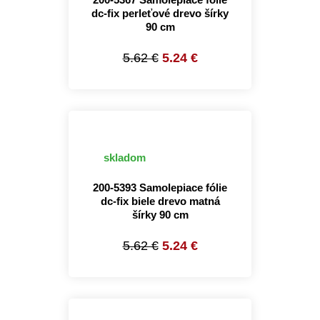
dc-fix perleťové drevo šírky
90 cm
5.62 €
5.24 €
skladom
200-5393 Samolepiace fólie
dc-fix biele drevo matná
šírky 90 cm
5.62 €
5.24 €