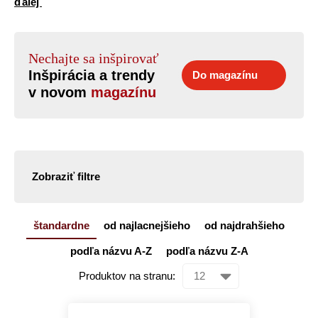
ďalej
Nechajte sa inšpirovať
Inšpirácia a trendy
Do magazínu
v novom
magazínu
Zobraziť filtre
štandardne
od najlacnejšieho
od najdrahšieho
podľa názvu A-Z
podľa názvu Z-A
Produktov na stranu: