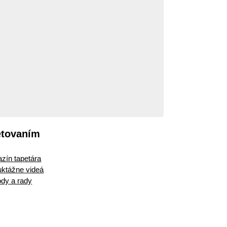
etovaním
zín tapetára
ruktážne videá
dy a rady