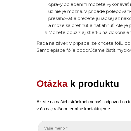
opravy odlepením môžete vykonávať ib
už nie je možná. V prípade polepovan
presahovať a orežete ju radšej až nak
a môže sa prehnúť a natiahnuť. Ale je
Môžete použíž aj stierku na dokonale
Rada na záver: v prípade, že chcete fóliu o
Samolepiace fólie odporúčame čistiť myd
Otázka
k produktu
Ak ste na našich stránkach nenašli odpoveď na to
v čo najkratšom termíne kontaktujeme.