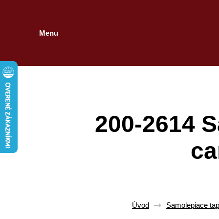
Menu
200-2614 S
ca
Úvod
Samolepiace tape