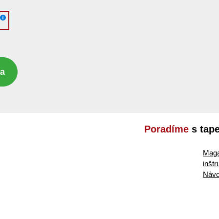
ka
Poradíme
s tap
Maga
inšt
Návo