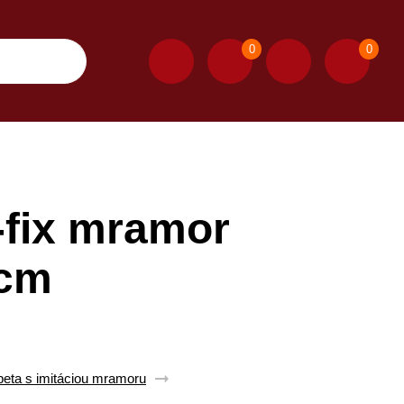
0
0
-fix mramor
 cm
peta s imitáciou mramoru