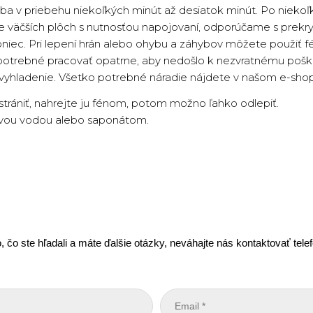
a v priebehu niekoľkých minút až desiatok minút. Po niekoľk
ie väčších plôch s nutnosťou napojovaní, odporúčame s prekr
oniec. Pri lepení hrán alebo ohybu a záhybov môžete použiť f
 potrebné pracovať opatrne, aby nedošlo k nezvratnému poško
 vyhladenie. Všetko potrebné náradie nájdete v našom e-sho
dstrániť, nahrejte ju fénom, potom možno ľahko odlepiť.
lovou vodou alebo saponátom.
, čo ste hľadali a máte ďalšie otázky, neváhajte nás kontaktovať tel