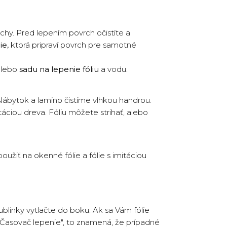
rchy. Pred lepením povrch očistíte a
ie,
ktorá pripraví povrch pre samotné
lebo
sadu na lepenie fóliu
a vodu.
ábytok a lamino čistíme vlhkou handrou.
táciou dreva. Fóliu môžete strihať, alebo
užiť na okenné fólie a fólie s imitáciou
ublinky vytlačte do boku. Ak sa Vám fólie
 "Časovač lepenie", to znamená, že prípadné