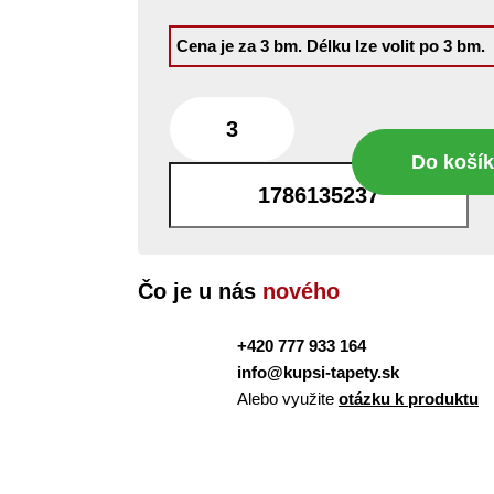
Cena je za 3 bm.
Délku lze volit po 3 bm.
Do koší
bm
Čo je u nás
nového
+420 777 933 164
info@kupsi-tapety.sk
Alebo využite
otázku k produktu