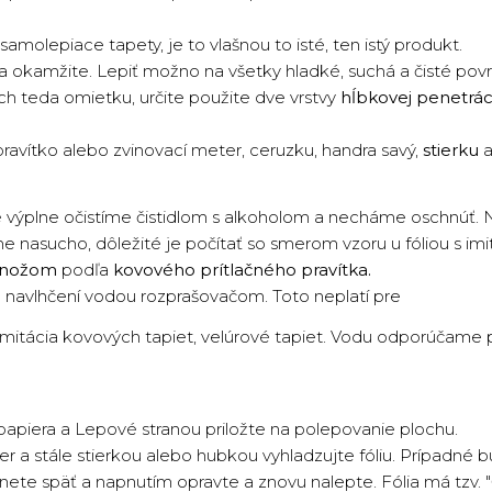
amolepiace tapety, je to vlašnou to isté, ten istý produkt.
o a okamžite. Lepiť možno na všetky hladké, suchá a čisté pov
rch teda omietku, určite použite dve vrstvy
hĺbkovej penetrác
ravítko alebo zvinovací meter, ceruzku, handra savý,
stierku
a
výplne očistíme čistidlom s alkoholom a necháme oschnúť. N
e nasucho, dôležité je počítať so smerom vzoru u fóliou s imi
 nožom
podľa
kovového prítlačného pravítka.
 navlhčení vodou rozprašovačom. Toto neplatí pre
 imitácia kovových tapiet, velúrové tapiet. Vodu odporúčame po
apiera a Lepové stranou priložte na polepovanie plochu.
r a stále stierkou alebo hubkou vyhladzujte fóliu. Prípadné b
ahnete späť a napnutím opravte a znovu nalepte. Fólia má tzv.