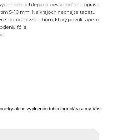
ých hodinách lepidlo pevne priľne a oprava
ytím 5-10 mm. Na krajoch nechajte tapetu
én s horúcim vzduchom, ktorý povolí tapetu
deniu fólie.
pe.
efonicky alebo vyplnením tohto formulára a my Vás