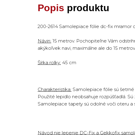
Popis
produktu
200-2614 Samolepiace fólie dc-fix mramor c
Návin:
15 metrov. Pochopiteľne Vám odstrih
akýkoľvek navi, maximálne ale do 15 metrov
Šírka rolky:
45 cm
Charakteristika:
Samolepiace fólie sú šetrné 
Použité lepidlo neobsahuje rozpúšťadlá. Sú 
Samolepiace tapety sú odolné voči oteru a s
Návod nie lepenie DC-Fix a Gekkofix samolep