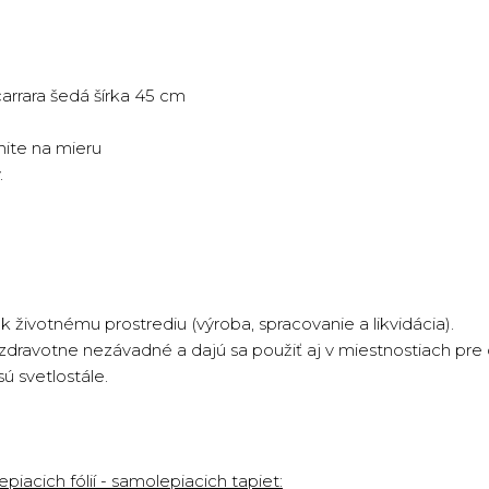
arrara šedá šírka 45 cm
nite na mieru
.
k životnému prostrediu (výroba, spracovanie a likvidácia).
zdravotne nezávadné a dajú sa použiť aj v miestnostiach pre 
ú svetlostále.
iacich fólií - samolepiacich tapiet: