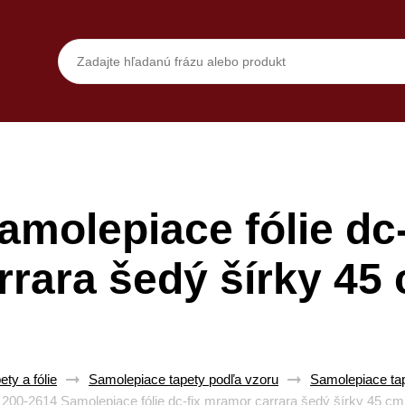
amolepiace fólie dc
rrara šedý šírky 45
ty a fólie
Samolepiace tapety podľa vzoru
Samolepiace ta
200-2614 Samolepiace fólie dc-fix mramor carrara šedý šírky 45 cm