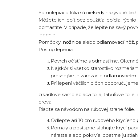
Samolepiaca fólia sú niekedy nazývané tiež s
Môžete ich lepiť bez použitia lepidla, rýchl
odmastíte. V prípade, že lepíte na savý pov
lepenie.
Pomôcky:
nožnice
alebo
odlamovací nôž,
p
Postup lepenia:
Povrch očistíme s odmastíme. Okenné 
Najskôr si všetko starostlivo rozmeriam
presnejšie je zarezanie
odlamovacím
Pri lepení väčších plôch doporučujeme
zrkadlové samolepiaca fólia, tabuľové fólie,
dreva.
Riaďte sa návodom na rubovej strane fólie.
Odlepte asi 10 cm rubového krycieho p
Pomaly a postupne sťahujte krycí papie
náraste alebo pokrivia, opatrne ju sti