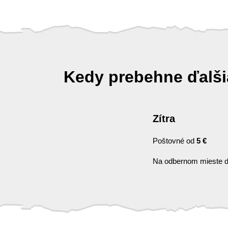
Kedy prebehne ďalš
Zítra
Poštovné od
5 €
Na odbernom mieste d