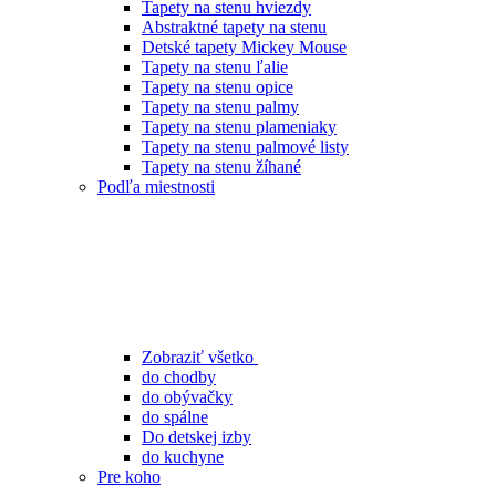
Tapety na stenu hviezdy
Abstraktné tapety na stenu
Detské tapety Mickey Mouse
Tapety na stenu ľalie
Tapety na stenu opice
Tapety na stenu palmy
Tapety na stenu plameniaky
Tapety na stenu palmové listy
Tapety na stenu žíhané
Podľa miestnosti
Zobraziť všetko
do chodby
do obývačky
do spálne
Do detskej izby
do kuchyne
Pre koho