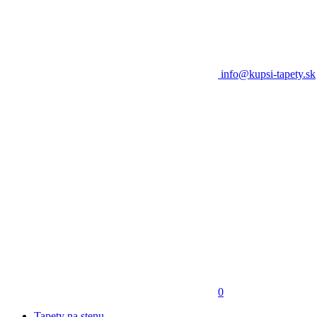
info@kupsi-tapety.sk
0
Tapety na stenu