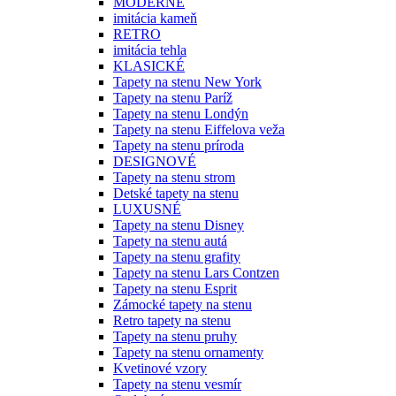
MODERNÉ
imitácia kameň
RETRO
imitácia tehla
KLASICKÉ
Tapety na stenu New York
Tapety na stenu Paríž
Tapety na stenu Londýn
Tapety na stenu Eiffelova veža
Tapety na stenu príroda
DESIGNOVÉ
Tapety na stenu strom
Detské tapety na stenu
LUXUSNÉ
Tapety na stenu Disney
Tapety na stenu autá
Tapety na stenu grafity
Tapety na stenu Lars Contzen
Tapety na stenu Esprit
Zámocké tapety na stenu
Retro tapety na stenu
Tapety na stenu pruhy
Tapety na stenu ornamenty
Kvetinové vzory
Tapety na stenu vesmír