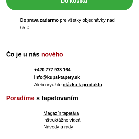
Do košíka
Doprava zadarmo
pre všetky objednávky nad
65 €
Čo je u nás
nového
+420 777 933 164
info@kupsi-tapety.sk
Alebo využite
otázku k produktu
Poradíme
s tapetovaním
Magazín tapetára
inštruktážne videá
Návody a rady