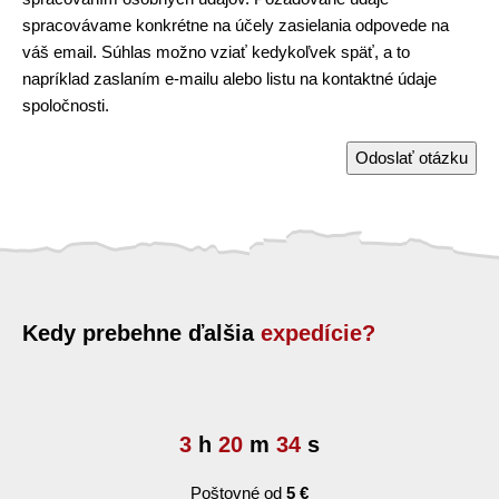
spracovávame konkrétne na účely zasielania odpovede na
váš email. Súhlas možno vziať kedykoľvek späť, a to
napríklad zaslaním e-mailu alebo listu na kontaktné údaje
spoločnosti.
Odoslať otázku
Kedy prebehne ďalšia
expedície?
3
h
20
m
34
s
Poštovné od
5 €