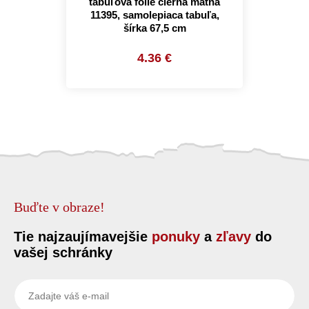
tabuľová fólie čierna matná
11395, samolepiaca tabuľa,
šírka 67,5 cm
4.36 €
Buďte v obraze!
Tie najzaujímavejšie
ponuky
a
zľavy
do
vašej schránky