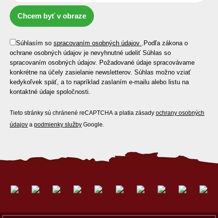
Chcem byť v obraze
Súhlasím so
spracovaním osobných údajov
.
Podľa zákona o
ochrane osobných údajov je nevyhnutné udeliť Súhlas so
spracovaním osobných údajov. Požadované údaje spracovávame
konkrétne na účely zasielanie newsletterov. Súhlas možno vziať
kedykoľvek späť, a to napríklad zaslaním e-mailu alebo listu na
kontaktné údaje spoločnosti.
Tieto stránky sú chránené reCAPTCHA a platia zásady
ochrany osobných
údajov
a
podmienky služby
Google.