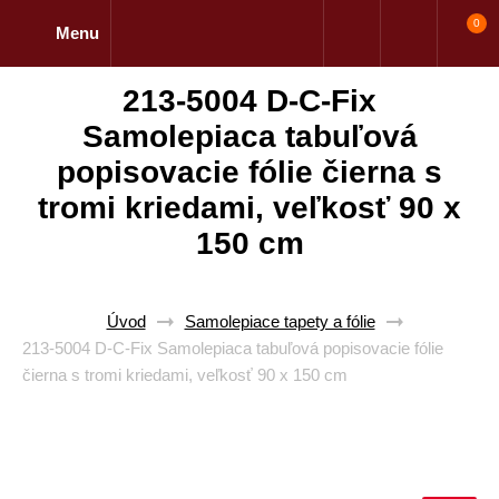
0
Menu
213-5004 D-C-Fix
Samolepiaca tabuľová
popisovacie fólie čierna s
tromi kriedami, veľkosť 90 x
150 cm
Úvod
Samolepiace tapety a fólie
213-5004 D-C-Fix Samolepiaca tabuľová popisovacie fólie
čierna s tromi kriedami, veľkosť 90 x 150 cm