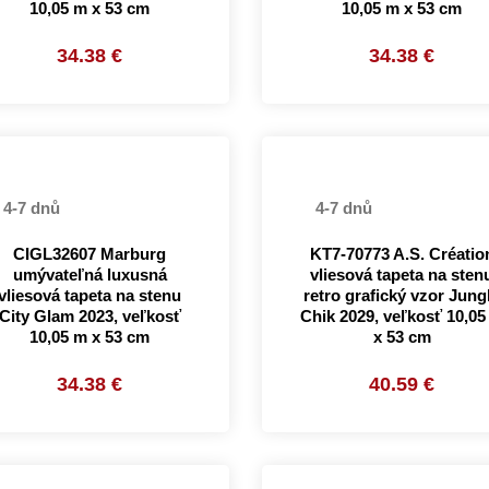
10,05 m x 53 cm
10,05 m x 53 cm
34.38 €
34.38 €
4-7 dnů
4-7 dnů
CIGL32607 Marburg
KT7-70773 A.S. Créatio
umývateľná luxusná
vliesová tapeta na sten
vliesová tapeta na stenu
retro grafický vzor Jung
City Glam 2023, veľkosť
Chik 2029, veľkosť 10,05
10,05 m x 53 cm
x 53 cm
34.38 €
40.59 €