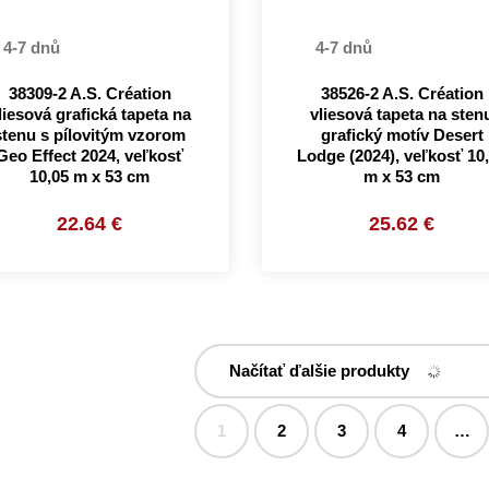
4-7 dnů
4-7 dnů
38309-2 A.S. Création
38526-2 A.S. Création
liesová grafická tapeta na
vliesová tapeta na sten
stenu s pílovitým vzorom
grafický motív Desert
Geo Effect 2024, veľkosť
Lodge (2024), veľkosť 10
10,05 m x 53 cm
m x 53 cm
22.64 €
25.62 €
Načítať ďalšie produkty
1
2
3
4
…