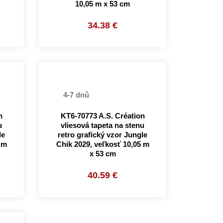
10,05 m x 53 cm
34.38 €
4-7 dnů
n
KT6-70773 A.S. Création
u
vliesová tapeta na stenu
le
retro grafický vzor Jungle
 m
Chik 2029, veľkosť 10,05 m
x 53 cm
40.59 €