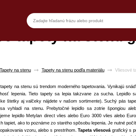
vé tapety na stenu g
Tapety na stenu
Tapety na stenu podľa materiálu
Vliesové t
 tapety na stenu sú trendom moderného tapetovania. Vynikajú snáď v
hosť lepenia. Tieto tapety sa lepia takzvane za sucha. Lepidlo 
ske štetky aj valčeky nájdete v našom sortimente). Suchý pás tap
 sa vyhladí na stenu. Prebytočné lepidlo sa zotrie špongiou al
jeme lepidlo Metylan direct vlies alebo Euro 3000 vlies alebo Eu
h tapiet, ako to poznáme zo starého spôsobu lepenia. Je nutné počít
 opakovania vzoru, alebo s prestrihom.
Tapeta vliesová
grafický s p