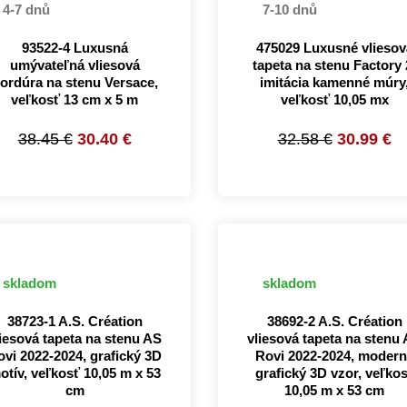
4-7 dnů
7-10 dnů
93522-4 Luxusná
475029 Luxusné vliesov
umývateľná vliesová
tapeta na stenu Factory 
ordúra na stenu Versace,
imitácia kamenné múry
veľkosť 13 cm x 5 m
veľkosť 10,05 mx
38.45 €
30.40 €
32.58 €
30.99 €
skladom
skladom
38723-1 A.S. Création
38692-2 A.S. Création
liesová tapeta na stenu AS
vliesová tapeta na stenu
ovi 2022-2024, grafický 3D
Rovi 2022-2024, modern
otív, veľkosť 10,05 m x 53
grafický 3D vzor, veľko
cm
10,05 m x 53 cm