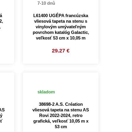
7-10 dnů
á
L61400 UGÉPA francúzska
2,
vliesová tapeta na stenu s
,
vinylovým umývateľným
povrchom katalóg Galactic,
veľkosť 53 cm x 10,05 m
29.27 €
skladom
38698-2 A.S. Création
 AS
vliesová tapeta na stenu AS
ý
Rovi 2022-2024, retro
sť
grafická, veľkosť 10,05 m x
53 cm