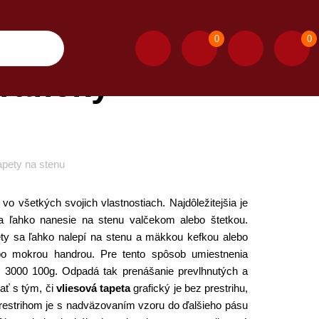
0
0
rafický
apety na stenu
o všetkých svojich vlastnostiach. Najdôležitejšia je
sa ľahko nanesie na stenu valčekom alebo štetkou.
ety sa ľahko nalepí na stenu a mäkkou kefkou alebo
ebo mokrou handrou. Pre tento spôsob umiestnenia
ro 3000 100g. Odpadá tak prenášanie prevlhnutých a
ať s tým, či
vliesová tapeta
grafický je bez prestrihu,
restrihom je s nadväzovaním vzoru do ďalšieho pásu