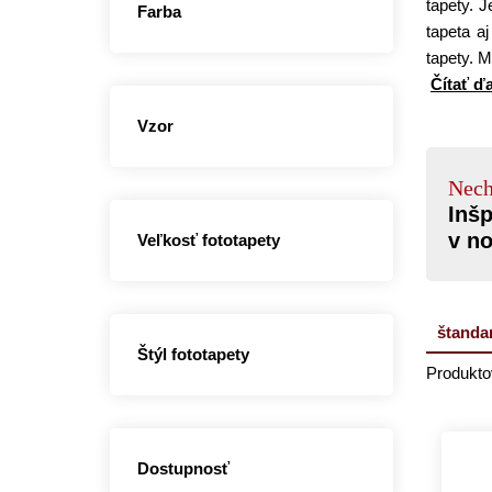
tapety. 
Farba
tapeta a
tapety. 
Čítať ď
Vzor
Nech
Inšp
v n
Veľkosť fototapety
štanda
Štýl fototapety
Produkto
Dostupnosť