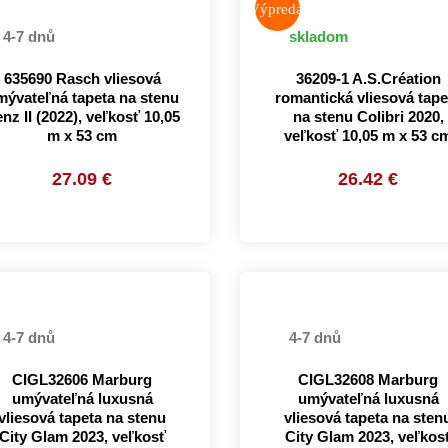
Výpredaj
4-7 dnů
skladom
635690 Rasch vliesová
36209-1 A.S.Création
mývateľná tapeta na stenu
romantická vliesová tape
nz II (2022), veľkosť 10,05
na stenu Colibri 2020,
m x 53 cm
veľkosť 10,05 m x 53 c
27.09 €
26.42 €
4-7 dnů
4-7 dnů
CIGL32606 Marburg
CIGL32608 Marburg
umývateľná luxusná
umývateľná luxusná
vliesová tapeta na stenu
vliesová tapeta na sten
City Glam 2023, veľkosť
City Glam 2023, veľkos