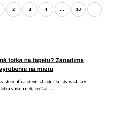
2
3
4
…
10
ná fotka na tapetu? Zariadime
vyrobenie na mieru
by ste mať na stene, chladničke, dverách či v
fotku vašich detí, vnúčat, ...