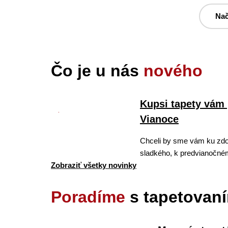
Nač
Čo je u nás
nového
Kupsi tapety vám 
Vianoce
Chceli by sme vám ku zdo
sladkého, k predvianočném
Zobraziť všetky novinky
Poradíme
s tapetovan