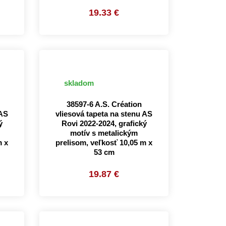
19.33 €
skladom
38597-6 A.S. Création
 AS
vliesová tapeta na stenu AS
ý
Rovi 2022-2024, grafický
motív s metalickým
m x
prelisom, veľkosť 10,05 m x
53 cm
19.87 €