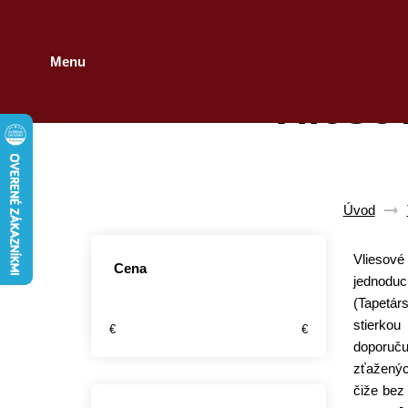
Menu
Vlieso
Úvod
Vliesové
Cena
jednoduc
(Tapetár
stierkou
€
€
doporuču
zťaženýc
čiže bez