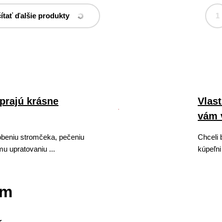
ítať ďalšie produkty
1
prajú krásne
Vlast
vám 
beniu stromčeka, pečeniu
Chceli 
u upratovaniu ...
kúpeľni 
ím