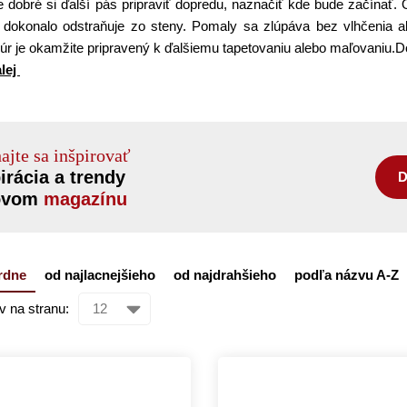
Je dobré si ďalší pás pripraviť dopredu, naznačiť kde bude začínať.
j dokonalo odstraňuje zo steny. Pomaly sa zlúpáva bez vlhčenia 
Múr je okamžite pripravený k ďalšiemu tapetovaniu alebo maľovaniu.
alej
ajte sa inšpirovať
irácia a trendy
D
ovom
magazínu
rdne
od najlacnejšieho
od najdrahšieho
podľa názvu A-Z
v na stranu: