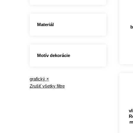
Materiál
b
Motív dekorácie
grafický
×
Zrušiť všetky filtre
v
R
m