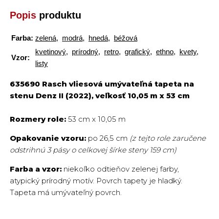
Popis
produktu
Farba:
zelená
,
modrá
,
hnedá
,
béžová
kvetinový
,
prírodný
,
retro
,
grafický
,
ethno
,
kvety,
Vzor:
listy
635690 Rasch vliesová umývateľná tapeta na
stenu Denz II (2022), veľkosť 10,05 m x 53 cm
Rozmery role:
53 cm x 10,05 m
Opakovanie vzoru:
po 26,5 cm
(z tejto role zaručene
odstrihnú 3 pásy o celkovej šírke steny 159 cm)
Farba a vzor:
niekoľko odtieňov zelenej farby,
atypický prírodný motív. Povrch tapety je hladký.
Tapeta má umývateľný povrch.