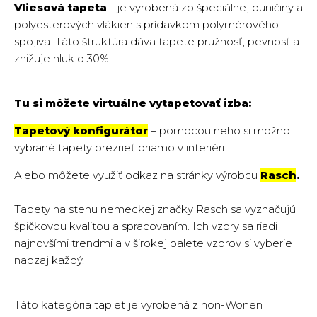
Vliesová tapeta
-
je vyrobená zo špeciálnej buničiny a
polyesterových vlákien s prídavkom polymérového
spojiva. Táto štruktúra dáva tapete pružnosť, pevnosť a
znižuje hluk o 30%.
Tu si môžete virtuálne vytapetovať izba:
Tapetový konfigurátor
– pomocou neho si možno
vybrané tapety prezrieť priamo v interiéri.
Alebo môžete využiť odkaz na stránky výrobcu
Rasch
.
Tapety na stenu nemeckej značky Rasch sa vyznačujú
špičkovou kvalitou a spracovaním. Ich vzory sa riadi
najnovšími trendmi a v širokej palete vzorov si vyberie
naozaj každý.
Táto kategória tapiet je vyrobená z non-Wonen