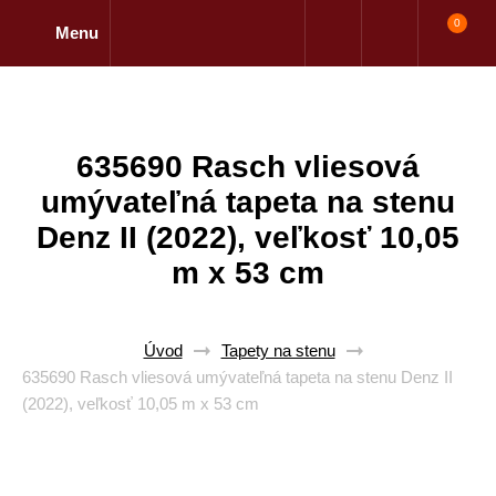
0
Menu
635690 Rasch vliesová
umývateľná tapeta na stenu
Denz II (2022), veľkosť 10,05
m x 53 cm
Úvod
Tapety na stenu
635690 Rasch vliesová umývateľná tapeta na stenu Denz II
(2022), veľkosť 10,05 m x 53 cm