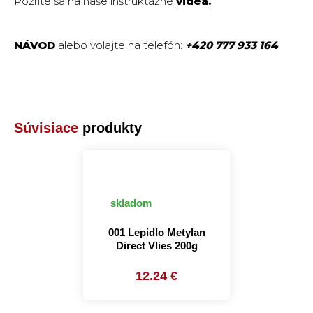
Pozrite sa na naše inštruktážne
vide
a
.
NÁVOD
alebo volajte na telefón:
+420 777 933 164
Súvisiace
produkty
skladom
001 Lepidlo Metylan
Direct Vlies 200g
12.24 €