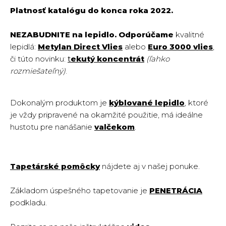
Platnosť katalógu do konca roka 2022.
NEZABUDNITE na lepidlo. Odporúčame
kvalitné
lepidlá:
Metylan Direct Vlies
alebo
Euro 3000 vlies
,
či túto novinku:
t
ekutý koncentrát
(ľahko
rozmiešateľný)
.
Dokonalým produktom je
kýblované lepidlo
, ktoré
je vždy pripravené na okamžité použitie, má ideálne
hustotu pre nanášanie
valčekom
.
Tapetárské pomôcky
nájdete aj v našej ponuke.
Základom úspešného tapetovanie je
PENETRÁCIA
podkladu.