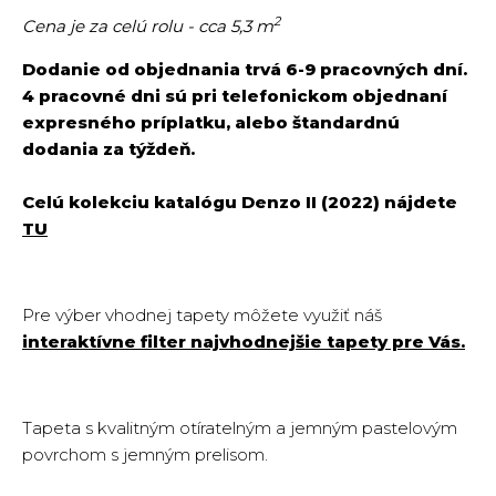
2
Cena je za celú rolu - cca 5,3 m
Dodanie od objednania trvá 6-9 pracovných dní.
4 pracovné dni sú pri telefonickom objednaní
expresného príplatku, alebo štandardnú
dodania za týždeň.
Celú kolekciu katalógu Denzo II (2022) nájdete
TU
Pre výber vhodnej tapety môžete využiť náš
interaktívne filter najvhodnejšie tapety pre Vás.
Tapeta s kvalitným otíratelným a jemným pastelovým
povrchom s jemným prelisom.