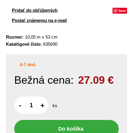
Pridať do obľúbených
Save
Poslať známemu na e-mail
Rozmer:
10,05 m x 53 cm
Katalógové číslo:
635690
4-7 dnů
Bežná cena:
27.09
€
-
+
ks
Do košíka