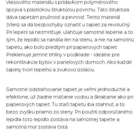
vliesového materiálu s prídavkom polymérového
spojiva s plastickou štruktúrou povrchu. Táto štruktúra
dáva tapetám pružnosť a pevnosť. Tento materiál
(Vlies) sa dá bezpochyby označiť u tapiet za revolučný.
Pri lepení sa nezmršťuje, uľahčuje samotné lepenie a to
tým, že lepidlo sa nanáša len na stenu, a nie na samotnú
tapetu, ako bolo predtým pri papierových tapiet.
Preklenuje jemné trhliny v podklade - ideálne pre
rekonštrukcie bytov v panelových domoch. Ako každé
tapety tvorí tepelnú a zvukovú izoláciu.
Samotné odstraňovanie tapiet je veľmi jednoduché a
efektívne, už žiadne máčanie vodou a škrabanie ako pri
papierových tapiet. Tu stačí tapetu iba stiahnuť, a to
bezo zvyšku priamo zo steny. Pri použití odporúčaného
lepidla toto lepidlo zostáva na samotnej tapete a
samotná múr zostáva čistá.