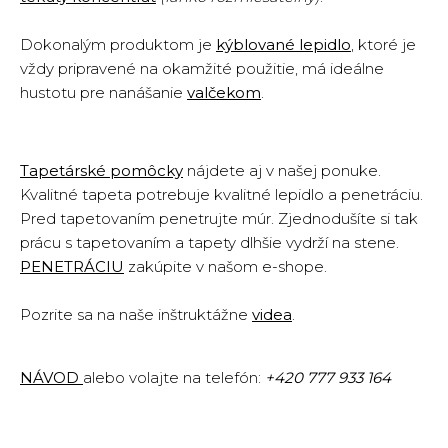
Dokonalým produktom je
kýblované lepidlo
, ktoré je
vždy pripravené na okamžité použitie, má ideálne
hustotu pre nanášanie
valčekom
.
Tapetárské pomôcky
nájdete aj v našej ponuke.
Kvalitné tapeta potrebuje kvalitné lepidlo a penetráciu.
Pred tapetovaním penetrujte múr. Zjednodušíte si tak
prácu s tapetovaním a tapety dlhšie vydrží na stene.
PENETRÁCIU
zakúpite v našom e-shope.
Pozrite sa na naše inštruktážne
vide
a
.
NÁVOD
alebo volajte na telefón:
+420 777 933 164