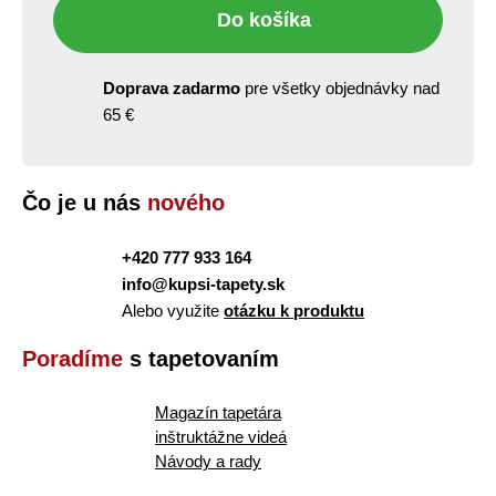
Do košíka
Doprava zadarmo
pre všetky objednávky nad
65 €
Čo je u nás
nového
+420 777 933 164
info@kupsi-tapety.sk
Alebo využite
otázku k produktu
Poradíme
s tapetovaním
Magazín tapetára
inštruktážne videá
Návody a rady