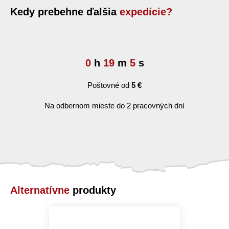
Kedy prebehne ďalšia
expedície?
0
h
19
m
4
s
Poštovné od
5 €
Na odbernom mieste do 2 pracovných dní
Alternatívne
produkty