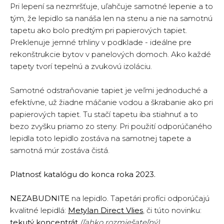
Pri lepení sa nezmršťuje, uľahčuje samotné lepenie a to
tým, že lepidlo sa nanáša len na stenu a nie na samotnú
tapetu ako bolo predtým pri papierových tapiet.
Preklenuje jemné trhliny v podklade - ideálne pre
rekonštrukcie bytov v panelových domoch. Ako každé
tapety tvorí tepelnú a zvukovú izoláciu.
Samotné odstraňovanie tapiet je veľmi jednoduché a
efektívne, už žiadne máčanie vodou a škrabanie ako pri
papierových tapiet. Tu stačí tapetu iba stiahnuť a to
bezo zvyšku priamo zo steny. Pri použití odporúčaného
lepidla toto lepidlo zostáva na samotnej tapete a
samotná múr zostáva čistá.
Platnosť katalógu do konca roka 2023.
NEZABUDNITE
na lepidlo. Tapetári profíci odporúčajú
kvalitné lepidlá
:
Metylan Direct Vlies
, či túto novinku:
tekutý koncentrát
(ľahko rozmiešateľný)
.