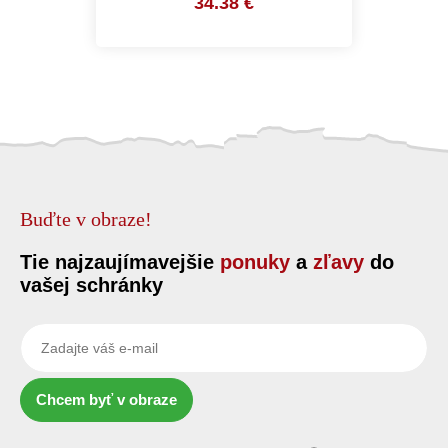
34.38 €
Buďte v obraze!
Tie najzaujímavejšie
ponuky
a
zľavy
do
vašej schránky
Chcem byť v obraze