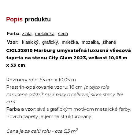
Popis
produktu
Farba:
zlatá
,
metalická
,
šedá
Vzor:
klasický
,
grafický
,
mriežka
,
mozaika
,
žíhané
CIGL32610 Marburg umývateľná luxusná vliesová
tapeta na stenu City Glam 2023, veľkosť 10,05 m
x 53 cm
Rozmery role:
53 cm x 10,05 m
Prestrih-opakovanie vzoru:
16 cm
(z tejto role
zaručene odstrihnú 3 pásy o celkovej šírke steny 159
cm)
Farba a vzor:
sivá s grafickým motívom metalické farby.
Povrch tapety je jemne štruktúrovaný.
2
Cena je za celú rolu - cca 5,3 m