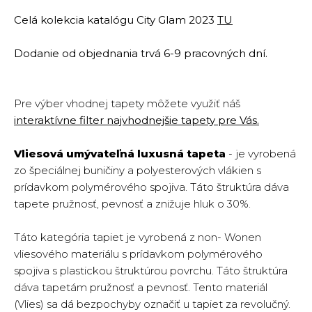
Celá kolekcia katalógu City Glam 2023
TU
Dodanie od objednania trvá 6-9 pracovných dní.
Pre výber vhodnej tapety môžete využiť náš
interaktívne filter najvhodnejšie tapety pre Vás.
Vliesová umývateľná luxusná tapeta
- je vyrobená
zo špeciálnej buničiny a polyesterových vlákien s
prídavkom polymérového spojiva. Táto štruktúra dáva
tapete pružnosť, pevnosť a znižuje hluk o 30%.
Táto kategória tapiet je vyrobená z non- Wonen
vliesového materiálu s prídavkom polymérového
spojiva s plastickou štruktúrou povrchu. Táto štruktúra
dáva tapetám pružnosť a pevnosť. Tento materiál
(Vlies) sa dá bezpochyby označiť u tapiet za revolučný.