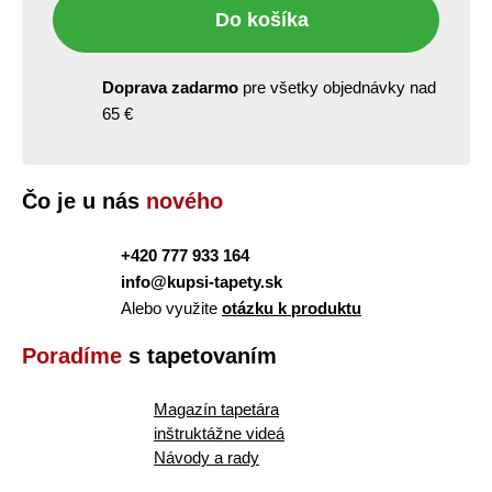
Do košíka
Doprava zadarmo
pre všetky objednávky nad
65 €
Čo je u nás
nového
+420 777 933 164
info@kupsi-tapety.sk
Alebo využite
otázku k produktu
Poradíme
s tapetovaním
Magazín tapetára
inštruktážne videá
Návody a rady