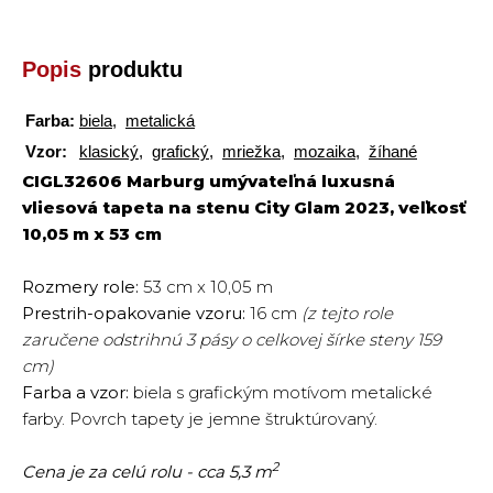
Popis
produktu
Farba:
biela
,
metalická
Vzor:
klasický
,
grafický
,
mriežka
,
mozaika
,
žíhané
CIGL32606 Marburg umývateľná luxusná
vliesová tapeta na stenu City Glam 2023, veľkosť
10,05 m x 53 cm
Rozmery role:
53 cm x 10,05 m
Prestrih-opakovanie vzoru:
16 cm
(z tejto role
zaručene odstrihnú 3 pásy o celkovej šírke steny 159
cm)
Farba a vzor:
biela s grafickým motívom metalické
farby. Povrch tapety je jemne štruktúrovaný.
2
Cena je za celú rolu - cca 5,3 m