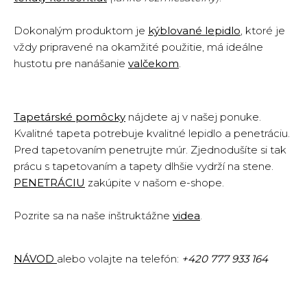
Dokonalým produktom je
kýblované lepidlo
, ktoré je
vždy pripravené na okamžité použitie, má ideálne
hustotu pre nanášanie
valčekom
.
Tapetárské pomôcky
nájdete aj v našej ponuke.
Kvalitné tapeta potrebuje kvalitné lepidlo a penetráciu.
Pred tapetovaním penetrujte múr. Zjednodušíte si tak
prácu s tapetovaním a tapety dlhšie vydrží na stene.
PENETRÁCIU
zakúpite v našom e-shope.
Pozrite sa na naše inštruktážne
vide
a
.
NÁVOD
alebo volajte na telefón:
+420 777 933 164