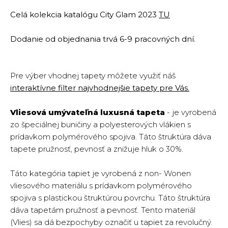
Celá kolekcia katalógu City Glam 2023
TU
Dodanie od objednania trvá 6-9 pracovných dní.
Pre výber vhodnej tapety môžete využiť náš
interaktívne filter najvhodnejšie tapety pre Vás.
Vliesová umývateľná luxusná tapeta
- je vyrobená
zo špeciálnej buničiny a polyesterových vlákien s
prídavkom polymérového spojiva. Táto štruktúra dáva
tapete pružnosť, pevnosť a znižuje hluk o 30%.
Táto kategória tapiet je vyrobená z non- Wonen
vliesového materiálu s prídavkom polymérového
spojiva s plastickou štruktúrou povrchu. Táto štruktúra
dáva tapetám pružnosť a pevnosť. Tento materiál
(Vlies) sa dá bezpochyby označiť u tapiet za revolučný.