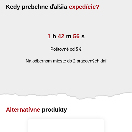
Kedy prebehne ďalšia
expedície?
1
h
42
m
55
s
Poštovné od
5 €
Na odbernom mieste do 2 pracovných dní
Alternatívne
produkty