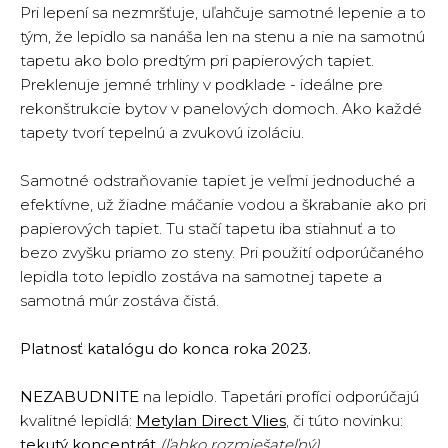
Pri lepení sa nezmršťuje, uľahčuje samotné lepenie a to
tým, že lepidlo sa nanáša len na stenu a nie na samotnú
tapetu ako bolo predtým pri papierových tapiet.
Preklenuje jemné trhliny v podklade - ideálne pre
rekonštrukcie bytov v panelových domoch. Ako každé
tapety tvorí tepelnú a zvukovú izoláciu.
Samotné odstraňovanie tapiet je veľmi jednoduché a
efektívne, už žiadne máčanie vodou a škrabanie ako pri
papierových tapiet. Tu stačí tapetu iba stiahnuť a to
bezo zvyšku priamo zo steny. Pri použití odporúčaného
lepidla toto lepidlo zostáva na samotnej tapete a
samotná múr zostáva čistá.
Platnosť katalógu do konca roka 2023.
NEZABUDNITE
na lepidlo. Tapetári profíci odporúčajú
kvalitné lepidlá
:
Metylan Direct Vlies
, či túto novinku:
tekutý koncentrát
(ľahko rozmiešateľný)
.