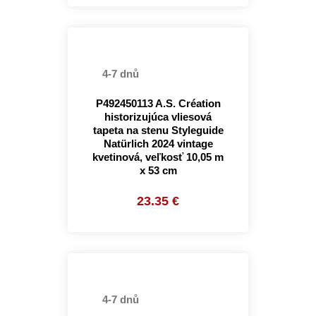
4-7 dnů
P492450113 A.S. Création
historizujúca vliesová
tapeta na stenu Styleguide
Natürlich 2024 vintage
kvetinová, veľkosť 10,05 m
x 53 cm
23.35 €
4-7 dnů