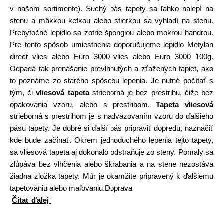
v našom sortimente). Suchý pás tapety sa ľahko nalepí na
stenu a mäkkou kefkou alebo stierkou sa vyhladí na stenu.
Prebytočné lepidlo sa zotrie špongiou alebo mokrou handrou.
Pre tento spôsob umiestnenia doporučujeme lepidlo Metylan
direct vlies alebo Euro 3000 vlies alebo Euro 3000 100g.
Odpadá tak prenášanie prevlhnutých a zťažených tapiet, ako
to poznáme zo starého spôsobu lepenia. Je nutné počítať s
tým, či
vliesová tapeta
strieborná je bez prestrihu, čiže bez
opakovania vzoru, alebo s prestrihom.
Tapeta vliesová
strieborná s prestrihom je s nadväzovaním vzoru do ďalšieho
pásu tapety. Je dobré si ďalší pás pripraviť dopredu, naznačiť
kde bude začínať. Okrem jednoduchého lepenia tejto tapety,
sa vliesová tapeta aj dokonalo odstraňuje zo steny. Pomaly sa
zlúpáva bez vlhčenia alebo škrabania a na stene nezostáva
žiadna zložka tapety. Múr je okamžite pripravený k ďalšiemu
tapetovaniu alebo maľovaniu.Doprava
Čítať ďalej