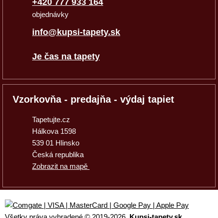
+420 777 933 164
objednávky
info@kupsi-tapety.sk
Je čas na tapety
Vzorkovňa - predajňa - výdaj tapiet
Tapetujte.cz
Hálkova 1598
539 01 Hlinsko
Česká republika
Zobrazit na mapě
Všetky práva vyhradené © 2019
-2026,
Kupsi-tapety.sk