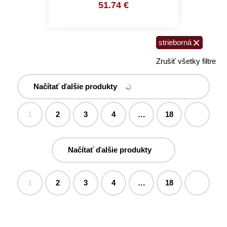
51.74 €
×
strieborná
Zrušiť všetky filtre
Načítať ďalšie produkty
1
2
3
4
…
18
Načítať ďalšie produkty
1
2
3
4
…
18