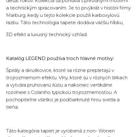
desať rokov. Kolekcia sa pohráva s prírodnými motívmi
a technickým spracovaním. Je to prvýkrát v histórii firmy
Marburg, kedy u tejto kolekcie použili karboxylovú
razbu. Táto technológia tapete dodáva väčšiu hĺbku,
3D efekt a luxusný technický vzhľad.
Katalóg LEGEND používa troch hlavné motívy:
Špirály a skrutkovice, ktoré sa rôzne prepletajú v
trojrozmernom efektu. Vlny, ktoré sú v rôznych šírkach
a vytvára pruhovanú ilúziu a nakoniec vertikálne
rozvlneie s Colaniho typickou trojrozmernosťou. A
pochopiteľne všetko je podčiarknuté hrou svetla a
tieňa.
Táto kategória tapiet je vyrobená z non- Wonen