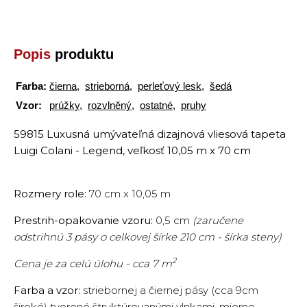
Popis
produktu
Farba:
čierna
,
strieborná
,
perleťový lesk
,
šedá
Vzor:
prúžky
,
rozvlněný
,
ostatné
,
pruhy
59815 Luxusná umývateľná dizajnová vliesová tapeta
Luigi Colani - Legend, veľkosť 10,05 m x 70 cm
Rozmery role:
70 cm x 10,05 m
Prestrih-opakovanie vzoru:
0,5 cm
(zaručene
odstrihnú 3 pásy o celkovej šírke 210 cm - šírka steny)
2
Cena je za celú úlohu - cca 7 m
Farba a vzor:
striebornej a čiernej pásy (cca 9cm
široké) tvorené štruktúrovanými vlnkami, mierne