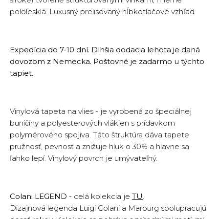
pololesklá. Luxusný prelisovaný hĺbkotlačové vzhľad
Expedícia do 7-10 dní. Dlhšia dodacia lehota je daná
dovozom z Nemecka. Poštovné je zadarmo u týchto
tapiet.
Vinylová tapeta na vlies - je vyrobená zo špeciálnej
buničiny a polyesterových vlákien s prídavkom
polymérového spojiva. Táto štruktúra dáva tapete
pružnosť, pevnosť a znižuje hluk o 30% a hlavne sa
ľahko lepí. Vinylový povrch je umývateľný.
Colani LEGEND -
celá kolekcia je
TU
.
Dizajnová legenda Luigi Colani a Marburg spolupracujú