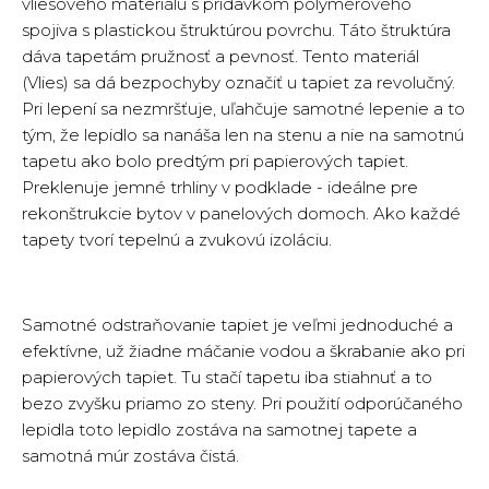
vliesového materiálu s prídavkom polymérového
spojiva s plastickou štruktúrou povrchu. Táto štruktúra
dáva tapetám pružnosť a pevnosť. Tento materiál
(Vlies) sa dá bezpochyby označiť u tapiet za revolučný.
Pri lepení sa nezmršťuje, uľahčuje samotné lepenie a to
tým, že lepidlo sa nanáša len na stenu a nie na samotnú
tapetu ako bolo predtým pri papierových tapiet.
Preklenuje jemné trhliny v podklade - ideálne pre
rekonštrukcie bytov v panelových domoch. Ako každé
tapety tvorí tepelnú a zvukovú izoláciu.
Samotné odstraňovanie tapiet je veľmi jednoduché a
efektívne, už žiadne máčanie vodou a škrabanie ako pri
papierových tapiet. Tu stačí tapetu iba stiahnuť a to
bezo zvyšku priamo zo steny. Pri použití odporúčaného
lepidla toto lepidlo zostáva na samotnej tapete a
samotná múr zostáva čistá.