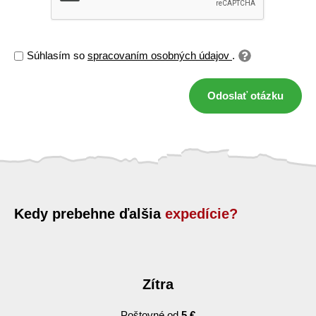
Súhlasím so
spracovaním osobných údajov
.
Odoslať otázku
Kedy prebehne ďalšia
expedície?
Zítra
Poštovné od
5 €