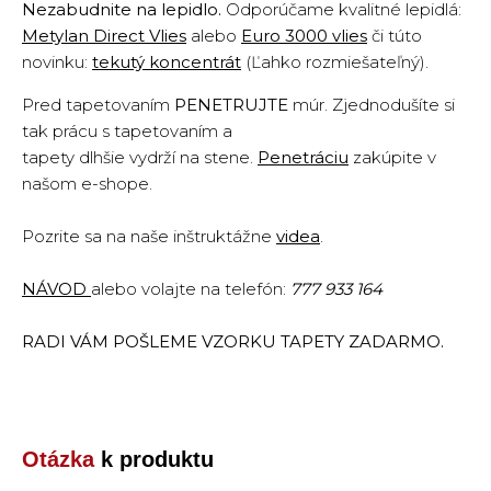
Nezabudnite na lepidlo.
Odporúčame kvalitné lepidlá:
Metylan Direct Vlies
alebo
Euro 3000 vlies
či túto
novinku:
tekutý koncentrát
(Ľahko rozmiešateľný).
Pred tapetovaním
PENETRUJTE
múr. Zjednodušíte si
tak prácu s tapetovaním a
tapety dlhšie vydrží na stene.
Penetráciu
zakúpite v
našom e-shope.
Pozrite sa na naše inštruktážne
vide
a
.
NÁVOD
alebo volajte na telefón:
777 933 164
RADI VÁM POŠLEME VZORKU TAPETY ZADARMO.
Otázka
k produktu