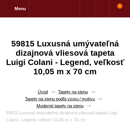
0
Menu
59815 Luxusná umývateľná
dizajnová vliesová tapeta
Luigi Colani - Legend, veľkosť
10,05 m x 70 cm
Úvod
Tapety na stenu
Tapety na stenu podľa vzoru / motívu
Moderné tapety na stenu
59815 Luxusná umývateľná dizajnová vliesová tapeta Luigi
Colani - Legend, veľkosť 10,05 m x 70 cm