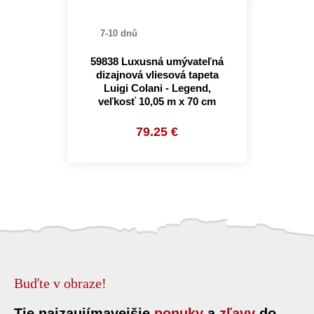
7-10 dnů
59838 Luxusná umývateľná
dizajnová vliesová tapeta
Luigi Colani - Legend,
veľkosť 10,05 m x 70 cm
79.25 €
Buďte v obraze!
Tie najzaujímavejšie
ponuky
a
zľavy
do