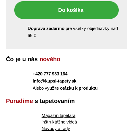
Do košíka
Doprava zadarmo
pre všetky objednávky nad
65 €
Čo je u nás
nového
+420 777 933 164
info@kupsi-tapety.sk
Alebo využite
otázku k produktu
Poradíme
s tapetovaním
Magazín tapetára
inštruktážne videá
Návody a rady