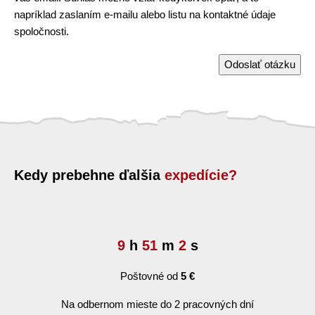
napríklad zaslaním e-mailu alebo listu na kontaktné údaje
spoločnosti.
Odoslať otázku
Kedy prebehne ďalšia
expedície?
9
h
51
m
1
s
Poštovné od
5 €
Na odbernom mieste do 2 pracovných dní