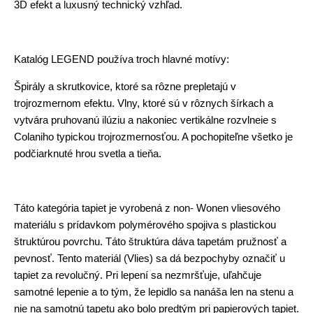
3D efekt a luxusný technický vzhľad.
Katalóg LEGEND používa troch hlavné motívy:
Špirály a skrutkovice, ktoré sa rôzne prepletajú v
trojrozmernom efektu. Vlny, ktoré sú v rôznych šírkach a
vytvára pruhovanú ilúziu a nakoniec vertikálne rozvlneie s
Colaniho typickou trojrozmernosťou. A pochopiteľne všetko je
podčiarknuté hrou svetla a tieňa.
Táto kategória tapiet je vyrobená z non- Wonen vliesového
materiálu s prídavkom polymérového spojiva s plastickou
štruktúrou povrchu. Táto štruktúra dáva tapetám pružnosť a
pevnosť. Tento materiál (Vlies) sa dá bezpochyby označiť u
tapiet za revolučný. Pri lepení sa nezmršťuje, uľahčuje
samotné lepenie a to tým, že lepidlo sa nanáša len na stenu a
nie na samotnú tapetu ako bolo predtým pri papierových tapiet.