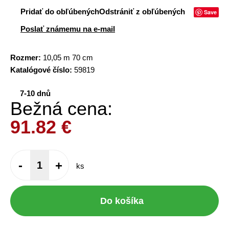
Pridať do obľúbených
Odstrániť z obľúbených
Save
Poslať známemu na e-mail
Rozmer:
10,05 m 70 cm
Katalógové číslo:
59819
7-10 dnů
Bežná cena:
91.82
€
-
+
ks
Do košíka