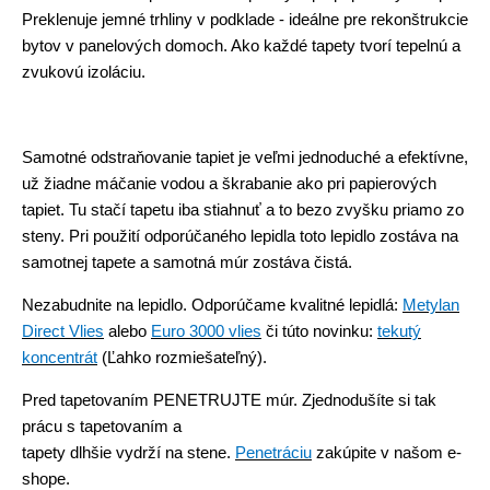
Preklenuje jemné trhliny v podklade - ideálne pre rekonštrukcie
bytov v panelových domoch. Ako každé tapety tvorí tepelnú a
zvukovú izoláciu.
Samotné odstraňovanie tapiet je veľmi jednoduché a efektívne,
už žiadne máčanie vodou a škrabanie ako pri papierových
tapiet. Tu stačí tapetu iba stiahnuť a to bezo zvyšku priamo zo
steny. Pri použití odporúčaného lepidla toto lepidlo zostáva na
samotnej tapete a samotná múr zostáva čistá.
Nezabudnite na lepidlo.
Odporúčame kvalitné lepidlá:
Metylan
Direct Vlies
alebo
Euro 3000 vlies
či túto novinku:
tekutý
koncentrát
(Ľahko rozmiešateľný).
Pred tapetovaním
PENETRUJTE
múr. Zjednodušíte si tak
prácu s tapetovaním a
tapety dlhšie vydrží na stene.
Penetráciu
zakúpite v našom e-
shope.