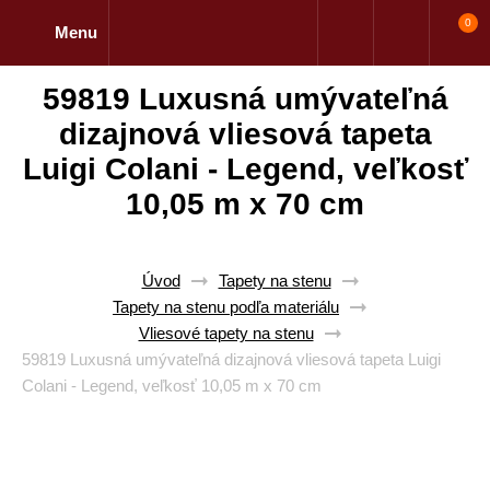
0
Menu
59819 Luxusná umývateľná
dizajnová vliesová tapeta
Luigi Colani - Legend, veľkosť
10,05 m x 70 cm
Úvod
Tapety na stenu
Tapety na stenu podľa materiálu
Vliesové tapety na stenu
59819 Luxusná umývateľná dizajnová vliesová tapeta Luigi
Colani - Legend, veľkosť 10,05 m x 70 cm