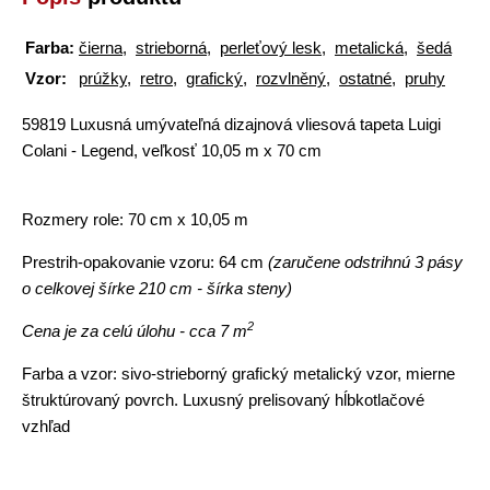
Farba:
čierna
,
strieborná
,
perleťový lesk
,
metalická
,
šedá
Vzor:
prúžky
,
retro
,
grafický
,
rozvlněný
,
ostatné
,
pruhy
59819 Luxusná umývateľná dizajnová vliesová tapeta Luigi
Colani - Legend, veľkosť 10,05 m x 70 cm
Rozmery role:
70 cm x 10,05 m
Prestrih-opakovanie vzoru:
64 cm
(zaručene odstrihnú 3 pásy
o celkovej šírke 210 cm - šírka steny)
2
Cena je za celú úlohu - cca 7 m
Farba a vzor:
sivo-strieborný grafický metalický vzor, mierne
štruktúrovaný povrch. Luxusný prelisovaný hĺbkotlačové
vzhľad