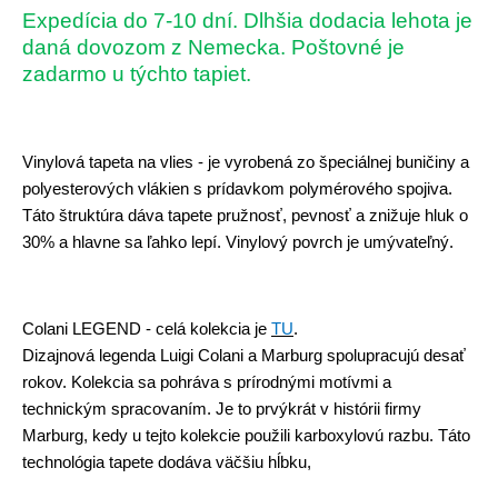
Expedícia do 7-10 dní. Dlhšia dodacia lehota je
daná dovozom z Nemecka. Poštovné je
zadarmo u týchto tapiet.
Vinylová tapeta na vlies - je vyrobená zo špeciálnej buničiny a
polyesterových vlákien s prídavkom polymérového spojiva.
Táto štruktúra dáva tapete pružnosť, pevnosť a znižuje hluk o
30% a hlavne sa ľahko lepí. Vinylový povrch je umývateľný.
Colani LEGEND -
celá kolekcia je
TU
.
Dizajnová legenda Luigi Colani a Marburg spolupracujú desať
rokov. Kolekcia sa pohráva s prírodnými motívmi a
technickým spracovaním. Je to prvýkrát v histórii firmy
Marburg, kedy u tejto kolekcie použili karboxylovú razbu. Táto
technológia tapete dodáva väčšiu hĺbku,