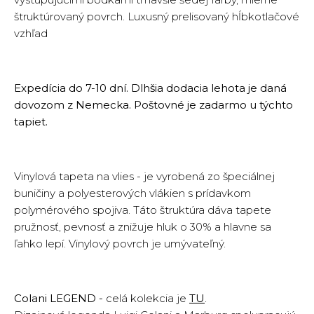
štruktúrovaný povrch. Luxusný prelisovaný hĺbkotlačové
vzhľad
Expedícia do 7-10 dní. Dlhšia dodacia lehota je daná
dovozom z Nemecka. Poštovné je zadarmo u týchto
tapiet.
Vinylová tapeta na vlies - je vyrobená zo špeciálnej
buničiny a polyesterových vlákien s prídavkom
polymérového spojiva. Táto štruktúra dáva tapete
pružnosť, pevnosť a znižuje hluk o 30% a hlavne sa
ľahko lepí. Vinylový povrch je umývateľný.
Colani LEGEND -
celá kolekcia je
TU
.