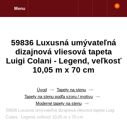
0
Menu
59836 Luxusná umývateľná
dizajnová vliesová tapeta
Luigi Colani - Legend, veľkosť
10,05 m x 70 cm
Úvod
Tapety na stenu
Tapety na stenu podľa vzoru / motívu
Moderné tapety na stenu
59836 Luxusná umývateľná dizajnová vliesová tapeta Luigi
Colani - Legend, veľkosť 10,05 m x 70 cm