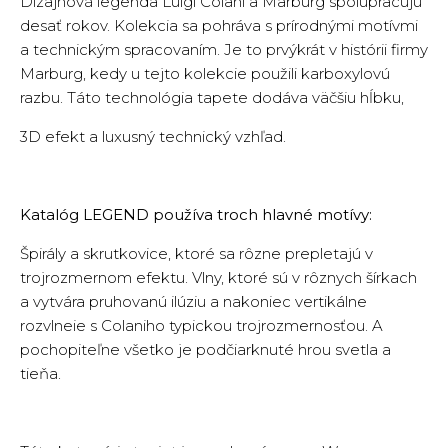
Dizajnová legenda Luigi Colani a Marburg spolupracujú
desať rokov. Kolekcia sa pohráva s prírodnými motívmi
a technickým spracovaním. Je to prvýkrát v histórii firmy
Marburg, kedy u tejto kolekcie použili karboxylovú
razbu. Táto technológia tapete dodáva väčšiu hĺbku,
3D efekt a luxusný technický vzhľad.
Katalóg LEGEND používa troch hlavné motívy:
Špirály a skrutkovice, ktoré sa rôzne prepletajú v
trojrozmernom efektu. Vlny, ktoré sú v rôznych šírkach
a vytvára pruhovanú ilúziu a nakoniec vertikálne
rozvlneie s Colaniho typickou trojrozmernosťou. A
pochopiteľne všetko je podčiarknuté hrou svetla a
tieňa.