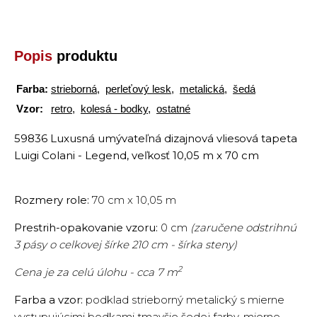
Popis
produktu
Farba:
strieborná
,
perleťový lesk
,
metalická
,
šedá
Vzor:
retro
,
kolesá - bodky
,
ostatné
59836 Luxusná umývateľná dizajnová vliesová tapeta
Luigi Colani - Legend, veľkosť 10,05 m x 70 cm
Rozmery role:
70 cm x 10,05 m
Prestrih-opakovanie vzoru:
0 cm
(zaručene odstrihnú
3 pásy o celkovej šírke 210 cm - šírka steny)
2
Cena je za celú úlohu - cca 7 m
Farba a vzor:
podklad strieborný metalický s mierne
vystupujúcimi bodkami tmavšie šedej farby, mierne