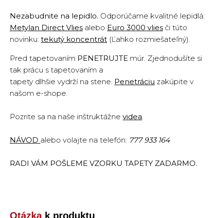
Nezabudnite na lepidlo.
Odporúčame kvalitné lepidlá:
Metylan Direct Vlies
alebo
Euro 3000 vlies
či túto
novinku:
tekutý koncentrát
(Ľahko rozmiešateľný).
Pred tapetovaním
PENETRUJTE
múr. Zjednodušíte si
tak prácu s tapetovaním a
tapety dlhšie vydrží na stene.
Penetráciu
zakúpite v
našom e-shope.
Pozrite sa na naše inštruktážne
vide
a
.
NÁVOD
alebo volajte na telefón:
777 933 164
RADI VÁM POŠLEME VZORKU TAPETY ZADARMO.
Otázka
k produktu