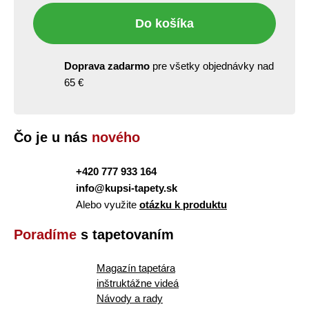
Do košíka
Doprava zadarmo
pre všetky objednávky nad
65 €
Čo je u nás
nového
+420 777 933 164
info@kupsi-tapety.sk
Alebo využite
otázku k produktu
Poradíme
s tapetovaním
Magazín tapetára
inštruktážne videá
Návody a rady