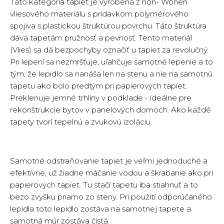
Táto kategória tapiet je vyrobená z non- Wonen
vliesového materiálu s prídavkom polymérového
spojiva s plastickou štruktúrou povrchu. Táto štruktúra
dáva tapetám pružnosť a pevnosť. Tento materiál
(Vlies) sa dá bezpochyby označiť u tapiet za revolučný.
Pri lepení sa nezmršťuje, uľahčuje samotné lepenie a to
tým, že lepidlo sa nanáša len na stenu a nie na samotnú
tapetu ako bolo predtým pri papierových tapiet.
Preklenuje jemné trhliny v podklade - ideálne pre
rekonštrukcie bytov v panelových domoch. Ako každé
tapety tvorí tepelnú a zvukovú izoláciu.
Samotné odstraňovanie tapiet je veľmi jednoduché a
efektívne, už žiadne máčanie vodou a škrabanie ako pri
papierových tapiet. Tu stačí tapetu iba stiahnuť a to
bezo zvyšku priamo zo steny. Pri použití odporúčaného
lepidla toto lepidlo zostáva na samotnej tapete a
samotná múr zostáva čistá.