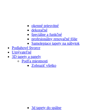
okenné priesvitné
dekoračné
špeciálne a funkčné
profesionálny renovačné fólie
Samolepiace tapety na nábytok
Podlahové štvorce
Umývateľné
3D tapety a panely
Podľa miestnosti
Zobraziť všetko
3d tapety do spálne