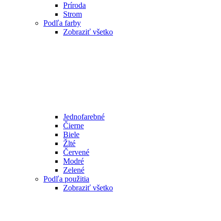
Príroda
Strom
Podľa farby
Zobraziť všetko
Jednofarebné
Čierne
Biele
Žlté
Červené
Modré
Zelené
Podľa použitia
Zobraziť všetko