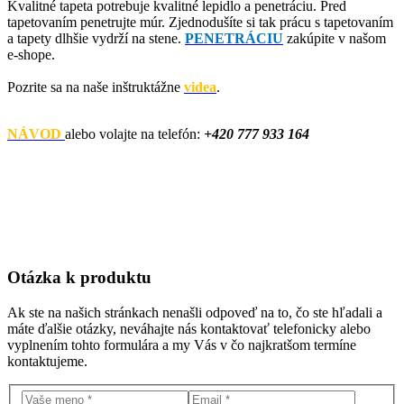
Kvalitné tapeta potrebuje kvalitné lepidlo a penetráciu. Pred
tapetovaním penetrujte múr. Zjednodušíte si tak prácu s tapetovaním
a tapety dlhšie vydrží na stene.
PENETRÁCIU
zakúpite v našom
e-shope.
Pozrite sa na naše inštruktážne
vide
a
.
NÁVOD
alebo volajte na telefón:
+420 777 933 164
Otázka
k produktu
Ak ste na našich stránkach nenašli odpoveď na to, čo ste hľadali a
máte ďalšie otázky, neváhajte nás kontaktovať telefonicky alebo
vyplnením tohto formulára a my Vás v čo najkratšom termíne
kontaktujeme.