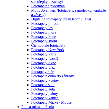
samolepky a závesy)
Fototapeta Spiderman
Motív Avengers (fototapety, samolepky, vankúše
a závesy)
Digitálne fototapety IdealDecor Digital
Fototapety príroda
Fototapety les
Fototapety mora
Fototapety kone
Fototapety strom
Čiernobiele fototapety
Fototapety New York
Fototapety Paríž
Fototapety Londýn
Fototapety okno
Fototapety pláž
fototapety ruže
Fototapeta okno do záhrady
Fototapety kvetov
Fototapeta slon
Fototapety auta
Fototepety palmy
Fototapety kameň
Fototapety Mickey Mouse
Podľa miesta určenia