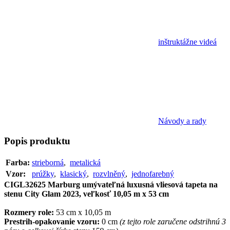
inštruktážne videá
Návody a rady
Popis
produktu
Farba:
strieborná
,
metalická
Vzor:
prúžky
,
klasický
,
rozvlněný
,
jednofarebný
CIGL32625 Marburg umývateľná luxusná vliesová tapeta na
stenu City Glam 2023, veľkosť 10,05 m x 53 cm
Rozmery role:
53 cm x 10,05 m
Prestrih-opakovanie vzoru:
0 cm
(z tejto role zaručene odstrihnú 3