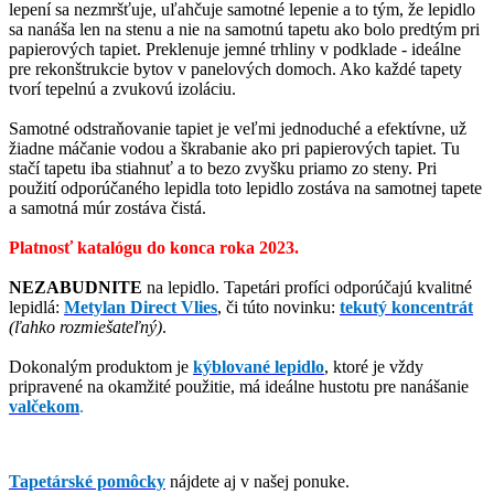
lepení sa nezmršťuje, uľahčuje samotné lepenie a to tým, že lepidlo
sa nanáša len na stenu a nie na samotnú tapetu ako bolo predtým pri
papierových tapiet. Preklenuje jemné trhliny v podklade - ideálne
pre rekonštrukcie bytov v panelových domoch. Ako každé tapety
tvorí tepelnú a zvukovú izoláciu.
Samotné odstraňovanie tapiet je veľmi jednoduché a efektívne, už
žiadne máčanie vodou a škrabanie ako pri papierových tapiet. Tu
stačí tapetu iba stiahnuť a to bezo zvyšku priamo zo steny. Pri
použití odporúčaného lepidla toto lepidlo zostáva na samotnej tapete
a samotná múr zostáva čistá.
Platnosť katalógu do konca roka 2023.
NEZABUDNITE
na lepidlo. Tapetári profíci odporúčajú kvalitné
lepidlá
:
Metylan Direct Vlies
, či túto novinku:
tekutý koncentrát
(ľahko rozmiešateľný)
.
Dokonalým produktom je
kýblované lepidlo
, ktoré je vždy
pripravené na okamžité použitie, má ideálne hustotu pre nanášanie
valčekom
.
Tapetárské pomôcky
nájdete aj v našej ponuke.