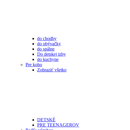
do chodby
do obývačky
do spálne
Do detskej izby
do kuchyne
Pre koho
Zobraziť všetko
DETSKÉ
PRE TEENAGEROV