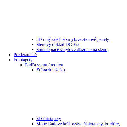
3D umývateľné vinylové stenové panely
Stenový obklad DC-Fix
Samolepiace vinylové dlaždice na stenu
Pretierateľné
Fototapety
Podľa vzoru / motívu
Zobraziť všetko
3D fototapety
Motív Ľadové kráľovstvo (fototapety, bordúry,