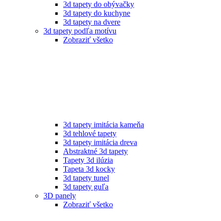
3d tapety do obývačky
3d tapety do kuchyne
3d tapety na dvere
3d tapety podľa motívu
Zobraziť všetko
3d tapety imitácia kameňa
3d tehlové tapety
3d tapety imitácia dreva
Abstraktné 3d tapety
Tapety 3d ilúzia
Tapeta 3d kocky
3d tapety tunel
3d tapety guľa
3D panely
Zobraziť všetko