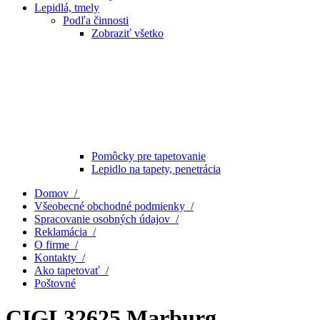
Lepidlá, tmely
Podľa činnosti
Zobraziť všetko
Pomôcky pre tapetovanie
Lepidlo na tapety, penetrácia
Domov /
Všeobecné obchodné podmienky /
Spracovanie osobných údajov /
Reklamácia /
O firme /
Kontakty /
Ako tapetovať /
Poštovné
CIGL32625 Marburg