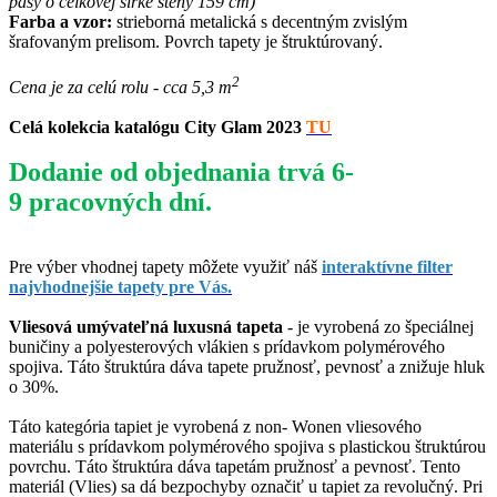
pásy o celkovej šírke steny 159 cm)
Farba a vzor:
strieborná metalická s decentným zvislým
šrafovaným prelisom. Povrch tapety je štruktúrovaný.
2
Cena je za celú rolu - cca 5,3 m
Celá kolekcia katalógu City Glam 2023
TU
Dodanie od objednania trvá 6-
9 pracovných dní.
Pre výber vhodnej tapety môžete využiť náš
interaktívne filter
najvhodnejšie tapety pre Vás.
Vliesová umývateľná luxusná tapeta
- je vyrobená zo špeciálnej
buničiny a polyesterových vlákien s prídavkom polymérového
spojiva. Táto štruktúra dáva tapete pružnosť, pevnosť a znižuje hluk
o 30%.
Táto kategória tapiet je vyrobená z non- Wonen vliesového
materiálu s prídavkom polymérového spojiva s plastickou štruktúrou
povrchu. Táto štruktúra dáva tapetám pružnosť a pevnosť. Tento
materiál (Vlies) sa dá bezpochyby označiť u tapiet za revolučný. Pri