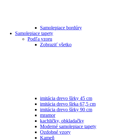
Samolepiace bordúry
Samolepiace tapety
Podľa vzoru
Zobraziť všetko
imitácia drevo šírky 45 cm
imitácia drevo šírka 67,5 cm
imitácia drevo šírky 90 cm
mramor
kachličky, obkladačky
Moderné samolepiace tapety
Ozdobné vzory
Kameň