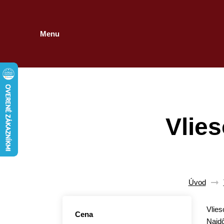
Menu
Vlies
Úvod
Vlie
Cena
Najd