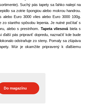
sortimente). Suchý pás tapety sa ľahko nalepí na
epidlo sa zotrie špongiou alebo mokrou handrou.
es alebo Euro 3000 vlies alebo Euro 3000 100g.
 zo starého spôsobu lepenia. Je nutné počítať s
oru, alebo s prestrihom.
Tapeta vliesová
biela s
i ďalší pás pripraviť dopredu, naznačiť kde bude
 dokonalo odstraňuje zo steny. Pomaly sa zlúpáva
apety. Múr je okamžite pripravený k ďalšiemu
Do magazínu