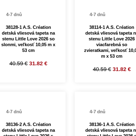
4-7 dnů
4-7 dnů
38128-1 A.S. Création
38114-1 A.S. Création
detská vliesová tapeta na
detská vliesová tapeta 
stenu Little Love 2026 so
stenu Little Love 2026
slonmi, veľkosť 10,05 m x
viacfarebná so
53 cm
zvieratkami, veľkosť 10,
m x 53 cm
40.59 €
31.82 €
40.59 €
31.82 €
4-7 dnů
4-7 dnů
38136-2 A.S. Création
38136-1 A.S. Création
detská vliesová tapeta na
detská vliesová tapeta 
stenu Little Love 2026 s
stenu Little Love 2026 