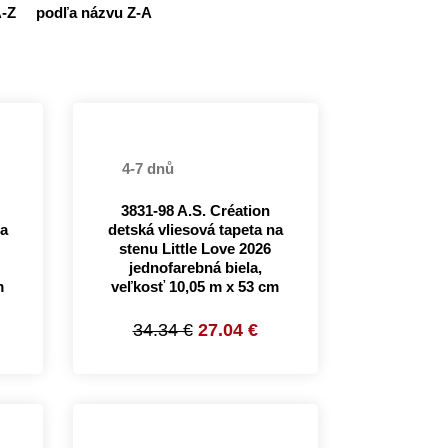
A-Z
podľa názvu Z-A
4-7 dnů
3831-98 A.S. Création
na
detská vliesová tapeta na
stenu Little Love 2026
jednofarebná biela,
m
veľkosť 10,05 m x 53 cm
34.34 €
27.04 €