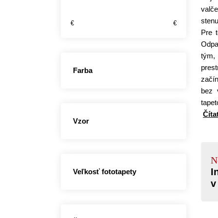
valče
stenu
€
€
Pre 
Odpad
tým,
prest
Farba
začín
bez 
tape
Číta
Vzor
N
I
Veľkosť fototapety
v