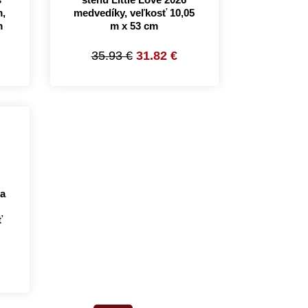
,
medvedíky, veľkosť 10,05
m
m x 53 cm
35.93 €
31.82 €
na
ť