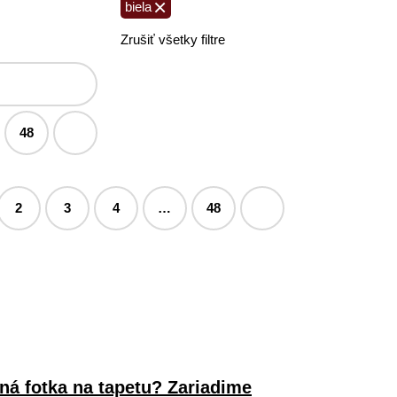
×
biela
Zrušiť všetky filtre
48
2
3
4
…
48
ná fotka na tapetu? Zariadime