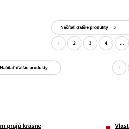
Načítať ďalšie produkty
1
2
3
4
…
Načítať ďalšie produkty
1
ám prajú krásne
Vlast