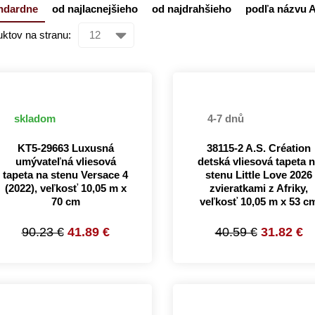
ndardne
od najlacnejšieho
od najdrahšieho
podľa názvu 
ktov na stranu:
skladom
4-7 dnů
KT5-29663 Luxusná
38115-2 A.S. Création
umývateľná vliesová
detská vliesová tapeta 
tapeta na stenu Versace 4
stenu Little Love 2026
(2022), veľkosť 10,05 m x
zvieratkami z Afriky,
70 cm
veľkosť 10,05 m x 53 c
90.23 €
41.89 €
40.59 €
31.82 €