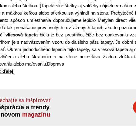
kom alebo štetkou. (Tapetárske štetky aj valčeky nájdete v našom 
 a mäkkou kefkou alebo stierkou sa vyhladí na stenu. Prebytočné l
tento spôsob umiestnenia doporučujeme lepidlo Metylan direct vli
á tak prenášanie prevlhnutých a zťažených tapiet, ako to poznáme
 či
vliesová tapeta
biela je bez prestrihu, čiže bez opakovania vz
rihom je s nadväzovaním vzoru do ďalšieho pásu tapety. Je dobré s
ať. Okrem jednoduchého lepenia tejto tapety, sa vliesová tapeta aj
vlhčenia alebo škrabania a na stene nezostáva žiadna zložka t
tovaniu alebo maľovaniu.Doprava
ť ďalej
echajte sa inšpirovať
nšpirácia a trendy
 novom
magazínu