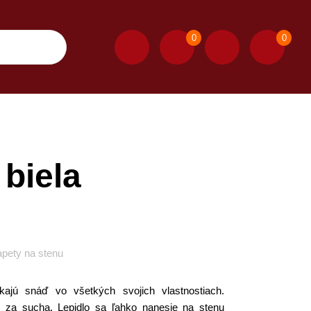
0
0
 biela
apety na stenu
ajú snáď vo všetkých svojich vlastnostiach.
ane za sucha. Lepidlo sa ľahko nanesie na stenu