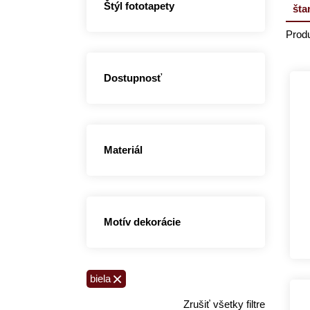
Štýl fototapety
šta
Produ
Dostupnosť
Materiál
Motív dekorácie
×
biela
Zrušiť všetky filtre