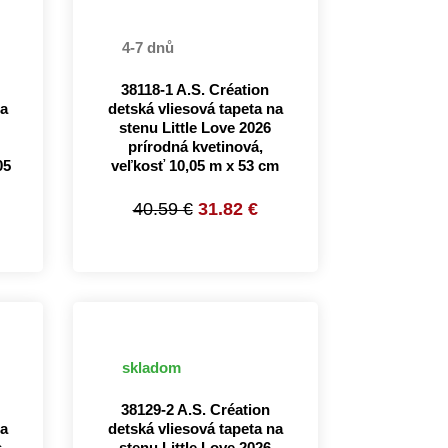
4-7 dnů
38118-1 A.S. Création
na
detská vliesová tapeta na
stenu Little Love 2026
prírodná kvetinová,
05
veľkosť 10,05 m x 53 cm
40.59 €
31.82 €
skladom
38129-2 A.S. Création
na
detská vliesová tapeta na
s
stenu Little Love 2026