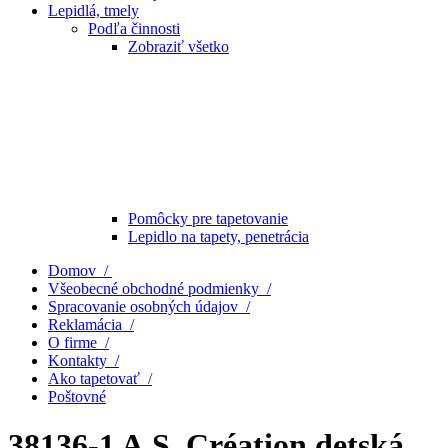
Lepidlá, tmely
Podľa činnosti
Zobraziť všetko
Pomôcky pre tapetovanie
Lepidlo na tapety, penetrácia
Domov /
Všeobecné obchodné podmienky /
Spracovanie osobných údajov /
Reklamácia /
O firme /
Kontakty /
Ako tapetovať /
Poštovné
38136-1 A.S. Création detská