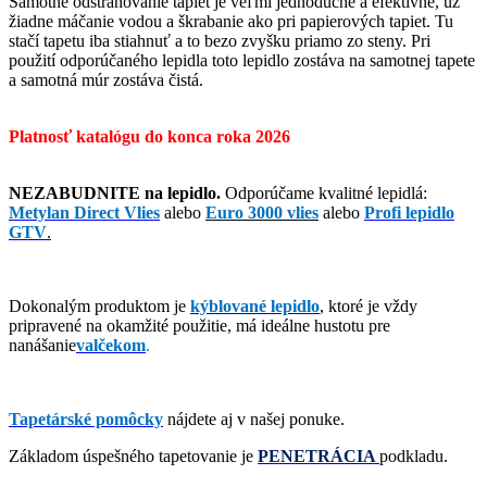
Samotné odstraňovanie tapiet je veľmi jednoduché a efektívne, už
žiadne máčanie vodou a škrabanie ako pri papierových tapiet. Tu
stačí tapetu iba stiahnuť a to bezo zvyšku priamo zo steny. Pri
použití odporúčaného lepidla toto lepidlo zostáva na samotnej tapete
a samotná múr zostáva čistá.
Platnosť katalógu do konca roka 2026
NEZABUDNITE na lepidlo.
Odporúčame kvalitné lepidlá:
Metylan Direct Vlies
alebo
Euro 3000 vlies
alebo
Profi lepidlo
GTV
.
Dokonalým produktom je
kýblované lepidlo
, ktoré je vždy
pripravené na okamžité použitie, má ideálne hustotu pre
nanášanie
valčekom
.
Tapetárské pomôcky
nájdete aj v našej ponuke.
Základom úspešného tapetovanie je
PENETRÁCIA
podkladu.