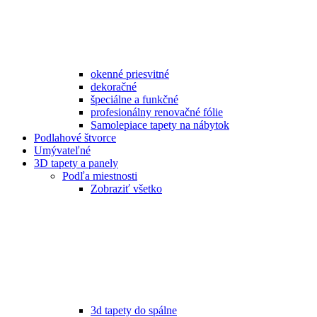
okenné priesvitné
dekoračné
špeciálne a funkčné
profesionálny renovačné fólie
Samolepiace tapety na nábytok
Podlahové štvorce
Umývateľné
3D tapety a panely
Podľa miestnosti
Zobraziť všetko
3d tapety do spálne