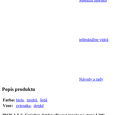
Magazín tapetára
inštruktážne videá
Návody a rady
Popis
produktu
Farba:
biela
,
modrá
,
šedá
Vzor:
zvieratka
,
detské