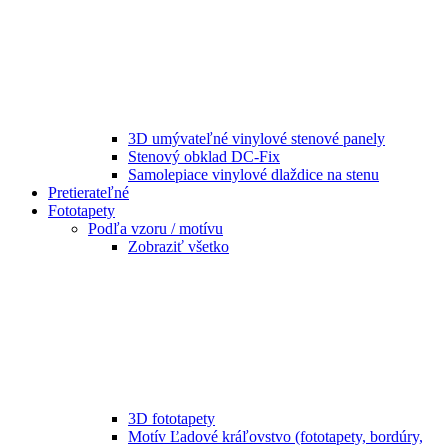
3D umývateľné vinylové stenové panely
Stenový obklad DC-Fix
Samolepiace vinylové dlaždice na stenu
Pretierateľné
Fototapety
Podľa vzoru / motívu
Zobraziť všetko
3D fototapety
Motív Ľadové kráľovstvo (fototapety, bordúry,