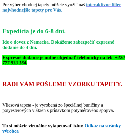
Pre výber vhodnej tapety môžete využiť náš
interaktívne filter
najvhodnejšie tapety pre Vás.
Expedícia je do 6-8 dní.
Ide o dovoz z Nemecka. Dokážeme zabezpečiť expresné
dodanie do 4 dní.
Expresné dodanie je nutné objednať telefonicky na tel: +
420
777 933 164.
RADI VÁM POŠLEME VZORKU TAPETY.
Vliesová tapeta - je vyrobená zo špeciálnej buničiny a
polyesterových vlákien s prídavkom polymérového spojiva.
Tu si môžete virtuálne vytapetovať izbu:
Odkaz na stránky
výrobca