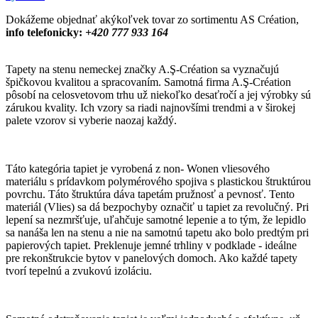
Dokážeme objednať akýkoľvek tovar zo sortimentu AS Création,
info telefonicky:
+420 777 933 164
Tapety na stenu nemeckej značky A.Ş-Création sa vyznačujú
špičkovou kvalitou a spracovaním. Samotná firma A.Ş-Création
pôsobí na celosvetovom trhu už niekoľko desaťročí a jej výrobky sú
zárukou kvality. Ich vzory sa riadi najnovšími trendmi a v širokej
palete vzorov si vyberie naozaj každý.
Táto kategória tapiet je vyrobená z non- Wonen vliesového
materiálu s prídavkom polymérového spojiva s plastickou štruktúrou
povrchu. Táto štruktúra dáva tapetám pružnosť a pevnosť. Tento
materiál (Vlies) sa dá bezpochyby označiť u tapiet za revolučný. Pri
lepení sa nezmršťuje, uľahčuje samotné lepenie a to tým, že lepidlo
sa nanáša len na stenu a nie na samotnú tapetu ako bolo predtým pri
papierových tapiet. Preklenuje jemné trhliny v podklade - ideálne
pre rekonštrukcie bytov v panelových domoch. Ako každé tapety
tvorí tepelnú a zvukovú izoláciu.