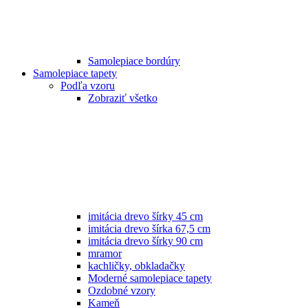
Samolepiace bordúry
Samolepiace tapety
Podľa vzoru
Zobraziť všetko
imitácia drevo šírky 45 cm
imitácia drevo šírka 67,5 cm
imitácia drevo šírky 90 cm
mramor
kachličky, obkladačky
Moderné samolepiace tapety
Ozdobné vzory
Kameň