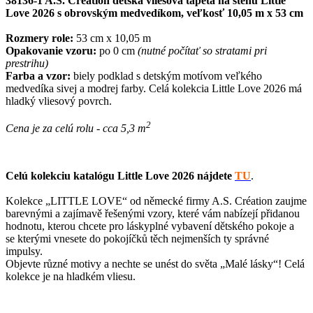
38136-1 A.S. Création detská vliesová tapeta na stenu Little
Love 2026 s obrovským medvedíkom, veľkosť 10,05 m x 53 cm
Rozmery role:
53 cm x 10,05 m
Opakovanie vzoru:
po 0 cm
(nutné počítať so stratami pri
prestrihu)
Farba a vzor:
biely podklad s detským motívom veľkého
medvedíka sivej a modrej farby. Celá kolekcia Little Love 2026 má
hladký vliesový povrch.
2
Cena je za celú rolu - cca 5,3 m
Celú kolekciu katalógu Little Love 2026
nájdete
TU
.
Kolekce „LITTLE LOVE“ od německé firmy A.S. Création zaujme
barevnými a zajímavě řešenými vzory, které vám nabízejí přidanou
hodnotu, kterou chcete pro láskyplné vybavení dětského pokoje a
se kterými vnesete do pokojíčků těch nejmenších ty správné
impulsy.
Objevte různé motivy a nechte se unést do světa „Malé lásky“! Celá
kolekce je na hladkém vliesu.