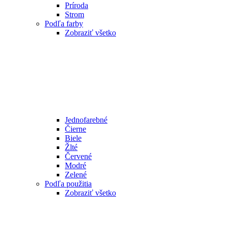
Príroda
Strom
Podľa farby
Zobraziť všetko
Jednofarebné
Čierne
Biele
Žlté
Červené
Modré
Zelené
Podľa použitia
Zobraziť všetko