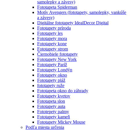
samolepky a závesy)
Fototapeta Spiderman
Motív Avengers (fototapety, samolepky, vankúše
a závesy)
Digitálne fototapety IdealDecor Digital
Fototapety príroda
Fototapety les
Fototapety mora
Fototapety kone
Fototapety strom
Čiernobiele fototapety
Fototapety New York
Fototapety Paríž
Fototapety Londýn
Fototapety okno
Fototapety pláž
fototapety ruže
Fototapeta okno do záhrady
Fototapety kvetov
Fototapeta slon
Fototapety auta
Fototepety palmy
Fototapety kameň
Fototapety Mickey Mouse
Podľa miesta určenia