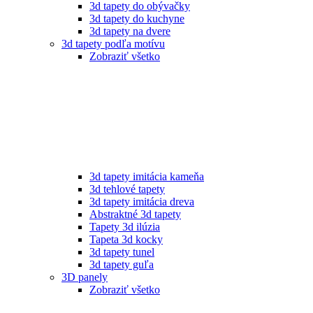
3d tapety do obývačky
3d tapety do kuchyne
3d tapety na dvere
3d tapety podľa motívu
Zobraziť všetko
3d tapety imitácia kameňa
3d tehlové tapety
3d tapety imitácia dreva
Abstraktné 3d tapety
Tapety 3d ilúzia
Tapeta 3d kocky
3d tapety tunel
3d tapety guľa
3D panely
Zobraziť všetko