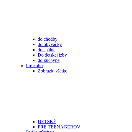
do chodby
do obývačky
do spálne
Do detskej izby
do kuchyne
Pre koho
Zobraziť všetko
DETSKÉ
PRE TEENAGEROV