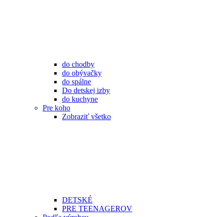
do chodby
do obývačky
do spálne
Do detskej izby
do kuchyne
Pre koho
Zobraziť všetko
DETSKÉ
PRE TEENAGEROV