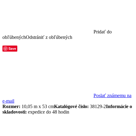
Pridať do
obľúbených
Odstrániť z obľúbených
Save
Poslať známemu na
e-mail
Rozmer:
10,05 m x 53 cm
Katalógové číslo:
38129-2
Informácie o
skladovosti:
expedice do 48 hodin