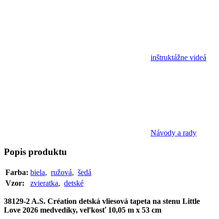
inštruktážne videá
Návody a rady
Popis
produktu
Farba:
biela
,
ružová
,
šedá
Vzor:
zvieratka
,
detské
38129-2 A.S. Création detská vliesová tapeta na stenu Little
Love 2026 medvedíky, veľkosť 10,05 m x 53 cm