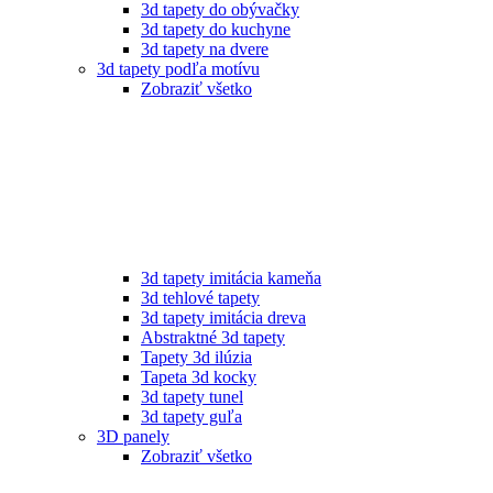
3d tapety do obývačky
3d tapety do kuchyne
3d tapety na dvere
3d tapety podľa motívu
Zobraziť všetko
3d tapety imitácia kameňa
3d tehlové tapety
3d tapety imitácia dreva
Abstraktné 3d tapety
Tapety 3d ilúzia
Tapeta 3d kocky
3d tapety tunel
3d tapety guľa
3D panely
Zobraziť všetko