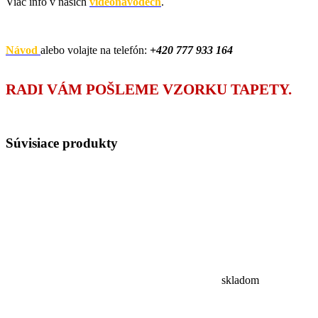
Viac info v našich
videonávodech
.
Návod
alebo volajte na telefón:
+420
777 933 164
RADI VÁM POŠLEME VZORKU TAPETY.
Súvisiace
produkty
skladom