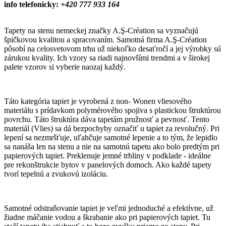
info telefonicky:
+420 777 933 164
Tapety na stenu nemeckej značky A.Ş-Création sa vyznačujú
špičkovou kvalitou a spracovaním. Samotná firma A.Ş-Création
pôsobí na celosvetovom trhu už niekoľko desaťročí a jej výrobky sú
zárukou kvality. Ich vzory sa riadi najnovšími trendmi a v širokej
palete vzorov si vyberie naozaj každý.
Táto kategória tapiet je vyrobená z non- Wonen vliesového
materiálu s prídavkom polymérového spojiva s plastickou štruktúrou
povrchu. Táto štruktúra dáva tapetám pružnosť a pevnosť. Tento
materiál (Vlies) sa dá bezpochyby označiť u tapiet za revolučný. Pri
lepení sa nezmršťuje, uľahčuje samotné lepenie a to tým, že lepidlo
sa nanáša len na stenu a nie na samotnú tapetu ako bolo predtým pri
papierových tapiet. Preklenuje jemné trhliny v podklade - ideálne
pre rekonštrukcie bytov v panelových domoch. Ako každé tapety
tvorí tepelnú a zvukovú izoláciu.
Samotné odstraňovanie tapiet je veľmi jednoduché a efektívne, už
žiadne máčanie vodou a škrabanie ako pri papierových tapiet. Tu