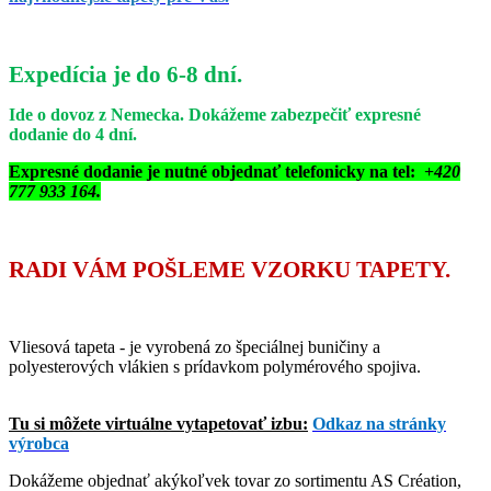
Expedícia je do 6-8 dní.
Ide o dovoz z Nemecka. Dokážeme zabezpečiť expresné
dodanie do 4 dní.
Expresné dodanie je nutné objednať telefonicky na tel: +
420
777 933 164.
RADI VÁM POŠLEME VZORKU TAPETY.
Vliesová tapeta - je vyrobená zo špeciálnej buničiny a
polyesterových vlákien s prídavkom polymérového spojiva.
Tu si môžete virtuálne vytapetovať izbu:
Odkaz na stránky
výrobca
Dokážeme objednať akýkoľvek tovar zo sortimentu AS Création,