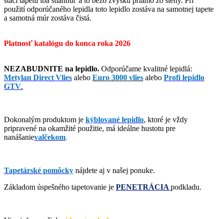
stačí tapetu iba stiahnuť a to bezo zvyšku priamo zo steny. Pri
použití odporúčaného lepidla toto lepidlo zostáva na samotnej tapete
a samotná múr zostáva čistá.
Platnosť katalógu do konca roka 2026
NEZABUDNITE na lepidlo.
Odporúčame kvalitné lepidlá:
Metylan Direct Vlies
alebo
Euro 3000 vlies
alebo
Profi lepidlo
GTV
.
Dokonalým produktom je
kýblované lepidlo
, ktoré je vždy
pripravené na okamžité použitie, má ideálne hustotu pre
nanášanie
valčekom
.
Tapetárské pomôcky
nájdete aj v našej ponuke.
Základom úspešného tapetovanie je
PENETRÁCIA
podkladu.