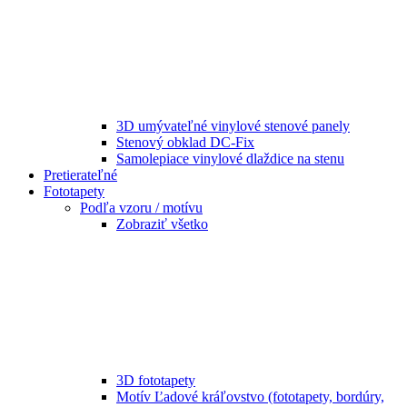
3D umývateľné vinylové stenové panely
Stenový obklad DC-Fix
Samolepiace vinylové dlaždice na stenu
Pretierateľné
Fototapety
Podľa vzoru / motívu
Zobraziť všetko
3D fototapety
Motív Ľadové kráľovstvo (fototapety, bordúry,