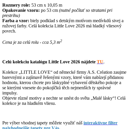
Rozmery role:
53 cm x 10,05 m
Opakovanie vzoru:
po 53 cm
(nutné počítať so stratami pri
prestrihu)
Farba a vzor:
biely podklad s detským motívom medívkdů sivej a
ružovej farby. Celá kolekcia Little Love 2026 má hladký vliesový
povrch.
2
Cena je za celú rolu - cca 5,3 m
Celú kolekciu katalógu Little Love 2026
nájdete
TU
.
Kolekce „LITTLE LOVE“ od německé firmy A.S. Création zaujme
barevnými a zajímavě řešenými vzory, které vám nabízejí přidanou
hodnotu, kterou chcete pro láskyplné vybavení dětského pokoje a
se kterými vnesete do pokojíčků těch nejmenších ty správné
impulsy.
Objevte různé motivy a nechte se unést do světa „Malé lásky“! Celá
kolekce je na hladkém vliesu.
Pre výber vhodnej tapety môžete využiť náš
interaktívne filter
najvhodnejšie tapety pre Vás.