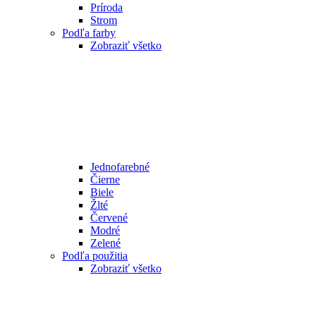
Príroda
Strom
Podľa farby
Zobraziť všetko
Jednofarebné
Čierne
Biele
Žlté
Červené
Modré
Zelené
Podľa použitia
Zobraziť všetko