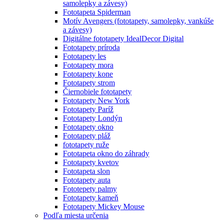
samolepky a závesy)
Fototapeta Spiderman
Motív Avengers (fototapety, samolepky, vankúše
a závesy)
Digitálne fototapety IdealDecor Digital
Fototapety príroda
Fototapety les
Fototapety mora
Fototapety kone
Fototapety strom
Čiernobiele fototapety
Fototapety New York
Fototapety Paríž
Fototapety Londýn
Fototapety okno
Fototapety pláž
fototapety ruže
Fototapeta okno do záhrady
Fototapety kvetov
Fototapeta slon
Fototapety auta
Fototepety palmy
Fototapety kameň
Fototapety Mickey Mouse
Podľa miesta určenia