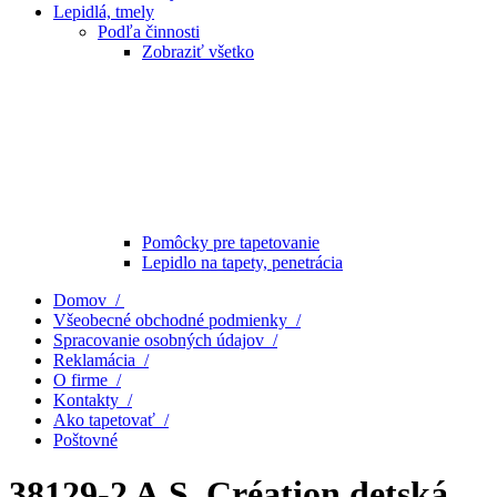
Lepidlá, tmely
Podľa činnosti
Zobraziť všetko
Pomôcky pre tapetovanie
Lepidlo na tapety, penetrácia
Domov /
Všeobecné obchodné podmienky /
Spracovanie osobných údajov /
Reklamácia /
O firme /
Kontakty /
Ako tapetovať /
Poštovné
38129-2 A.S. Création detská