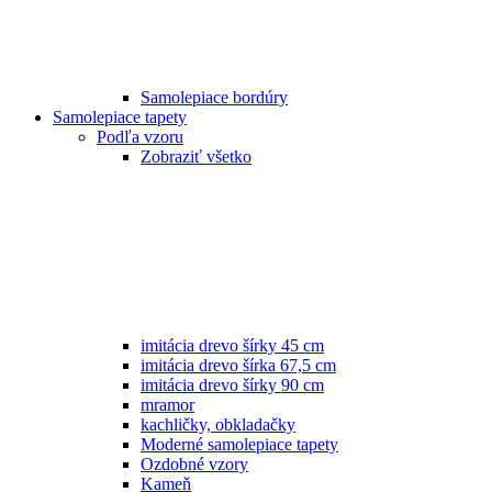
Samolepiace bordúry
Samolepiace tapety
Podľa vzoru
Zobraziť všetko
imitácia drevo šírky 45 cm
imitácia drevo šírka 67,5 cm
imitácia drevo šírky 90 cm
mramor
kachličky, obkladačky
Moderné samolepiace tapety
Ozdobné vzory
Kameň