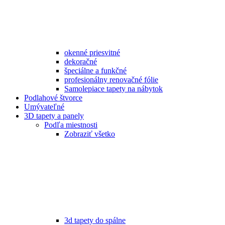
okenné priesvitné
dekoračné
špeciálne a funkčné
profesionálny renovačné fólie
Samolepiace tapety na nábytok
Podlahové štvorce
Umývateľné
3D tapety a panely
Podľa miestnosti
Zobraziť všetko
3d tapety do spálne