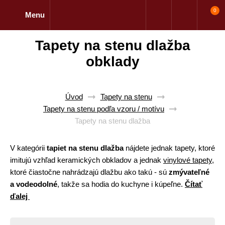
0
Menu
Tapety na stenu dlažba
obklady
Úvod
Tapety na stenu
Tapety na stenu podľa vzoru / motívu
Tapety na stenu dlažba
V kategórii
tapiet na stenu dlažba
nájdete jednak tapety, ktoré
imitujú vzhľad keramických obkladov a jednak
vinylové tapety
,
ktoré čiastočne nahrádzajú dlažbu ako takú - sú
zmývateľné
a vodeodolné
, takže sa hodia do kuchyne i kúpeľne.
Čítať
ďalej