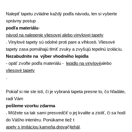
Nalepiť tapetu zvládne každý podľa návodu, len si vyberte
správny postup
podľa materiálu
-
návod na nalepenie vliesovej alebo vinylovej tapety
. Vinylové tapety sú odolné proti pare a vlhkosti. Vliesové
tapety zasa pomáhajú tlmiť zvuky a zvyšujú tepelnú izoláciu.
Nezabudnite na výber vhodného lepidla
- opäť zvoľte podľa materiálu -
lepidlo na vinylové
alebo
vliesové tapety
.
Pokiaľ si nie ste istí, či je vybraná tapeta presne to, čo hľadáte,
radi Vám
pošleme vzorku zdarma
. Môžete sa tak sami presvedčiť o jej kvalite a zistiť, či sa hodí
do Vášho interiéru. Ponúkame tiež t
apety s imitáciou kameňa
,
dreva
či
tehál
.