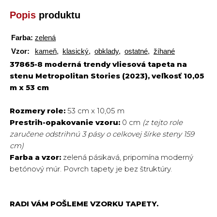
Popis
produktu
Farba:
zelená
Vzor:
kameň
,
klasický
,
obklady
,
ostatné
,
žíhané
37865-8 moderná trendy vliesová tapeta na
stenu Metropolitan Stories (2023), veľkosť 10,05
m x 53 cm
Rozmery role:
53 cm x 10,05 m
Prestrih-opakovanie vzoru:
0 cm
(z tejto role
zaručene odstrihnú 3 pásy o celkovej šírke steny 159
cm)
Farba a vzor:
zelená pásikavá, pripomína moderný
betónový múr. Povrch tapety je bez štruktúry.
RADI VÁM POŠLEME VZORKU TAPETY.