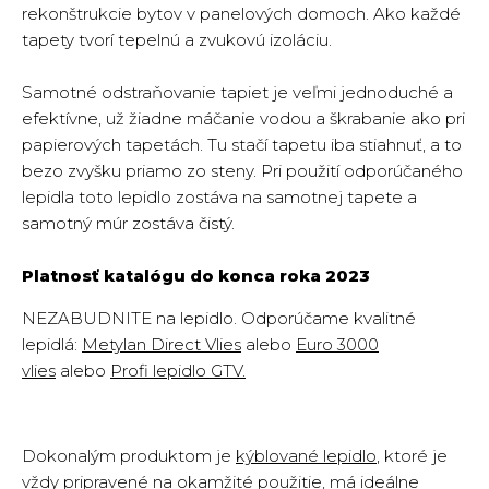
rekonštrukcie bytov v panelových domoch. Ako každé
tapety tvorí tepelnú a zvukovú izoláciu.
Samotné odstraňovanie tapiet je veľmi jednoduché a
efektívne, už žiadne máčanie vodou a škrabanie ako pri
papierových tapetách. Tu stačí tapetu iba stiahnuť, a to
bezo zvyšku priamo zo steny. Pri použití odporúčaného
lepidla toto lepidlo zostáva na samotnej tapete a
samotný múr zostáva čistý.
Platnosť katalógu do konca roka 2023
NEZABUDNITE na lepidlo. Odporúčame kvalitné
lepidlá:
Metylan Direct Vlies
alebo
Euro 3000
vlies
alebo
Profi lepidlo GTV
.
Dokonalým produktom je
kýblované lepidlo
, ktoré je
vždy pripravené na okamžité použitie, má ideálne