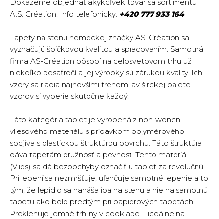
Dokážeme objednať akýkoľvek tovar sa sortimentu
A.S. Création.
Info telefonicky:
+420 777 933 164
Tapety na stenu nemeckej značky AS-Création sa
vyznačujú špičkovou kvalitou a spracovaním. Samotná
firma AS-Création pôsobí na celosvetovom trhu už
niekoľko desaťročí a jej výrobky sú zárukou kvality. Ich
vzory sa riadia najnovšími trendmi av širokej palete
vzorov si vyberie skutočne každý.
Táto kategória tapiet je vyrobená z non-wonen
vliesového materiálu s prídavkom polymérového
spojiva s plastickou štruktúrou povrchu. Táto štruktúra
dáva tapetám pružnosť a pevnosť. Tento materiál
(Vlies) sa dá bezpochyby označiť u tapiet za revolučnú.
Pri lepení sa nezmršťuje, uľahčuje samotné lepenie a to
tým, že lepidlo sa nanáša iba na stenu a nie na samotnú
tapetu ako bolo predtým pri papierových tapetách.
Preklenuje jemné trhliny v podklade – ideálne na