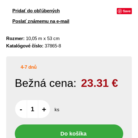
Pridať do obľúbených
Save
Poslať známemu na e-mail
Rozmer:
10,05 m x 53 cm
Katalógové číslo:
37865-8
4-7 dnů
Bežná cena:
23.31
€
-
+
ks
Do košíka