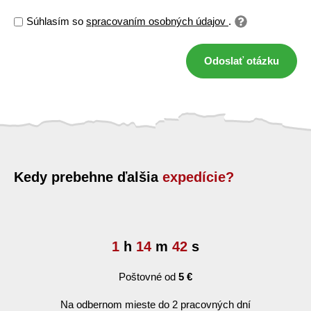
Súhlasím so
spracovaním osobných údajov
.
Odoslať otázku
Kedy prebehne ďalšia
expedície?
1
h
14
m
41
s
Poštovné od
5 €
Na odbernom mieste do 2 pracovných dní