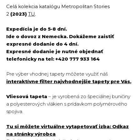
Celá kolekcia katalógu Metropolitan Stories
2
(2023)
TU
.
Expedícia je do 5-8 dní.
Ide o dovoz z Nemecka. Dokážeme zaistiť
expresné dodanie do 4 dní.
Expresné dodanie je nutné objednať
telefonicky na tel: +420 777 933 164
Pre výber vhodnej tapety môžete využiť náš
interaktívne filter najvhodnejšie tapety pre Vás.
Vliesová tapeta
– je vyrobená zo špeciálnej buničiny
a polyesterových vlákien s prídavkom polymérového
spojiva.
Tu si môžete virtuálne vytapetovať izba:
Odkaz
na stránky výrobca