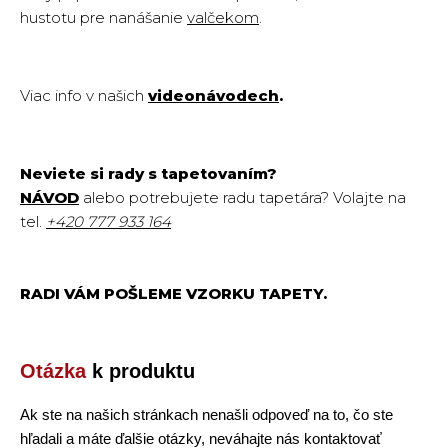
hustotu pre nanášanie
valčekom
.
Viac info v našich
videonávodech
.
Neviete si rady s tapetovaním?
NÁVOD
alebo potrebujete radu tapetára? Volajte na
tel.
+420
777 933 164
RADI VÁM POŠLEME VZORKU TAPETY.
Otázka
k produktu
Ak ste na našich stránkach nenašli odpoveď na to, čo ste
hľadali a máte ďalšie otázky, neváhajte nás kontaktovať