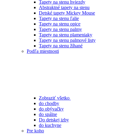
Tapety na stenu hviezdy
Abstraktné tapety na stenu
Detské tapety Mickey Mouse
Tapety na stenu ľalie
Tapety na stenu opice
Tapety na stenu palmy
Tapety na stenu plameniaky
Tapety na stenu palmové listy
Tapety na stenu žíhané
Podľa miestnosti
Zobraziť všetko
do chodby
do obývačky
do spálne
Do detskej izby
do kuchyne
Pre koho