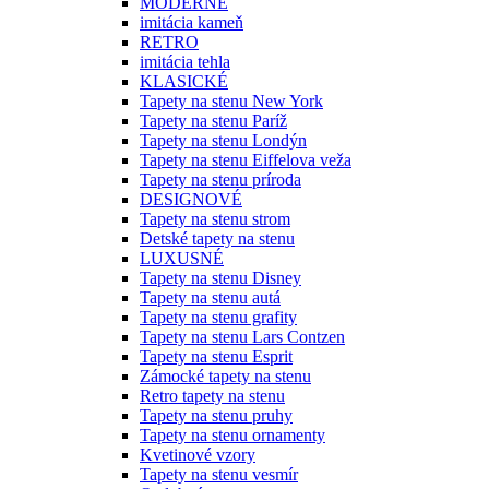
MODERNÉ
imitácia kameň
RETRO
imitácia tehla
KLASICKÉ
Tapety na stenu New York
Tapety na stenu Paríž
Tapety na stenu Londýn
Tapety na stenu Eiffelova veža
Tapety na stenu príroda
DESIGNOVÉ
Tapety na stenu strom
Detské tapety na stenu
LUXUSNÉ
Tapety na stenu Disney
Tapety na stenu autá
Tapety na stenu grafity
Tapety na stenu Lars Contzen
Tapety na stenu Esprit
Zámocké tapety na stenu
Retro tapety na stenu
Tapety na stenu pruhy
Tapety na stenu ornamenty
Kvetinové vzory
Tapety na stenu vesmír