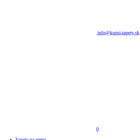
info@kupsi-tapety.sk
0
Tapety na stenu