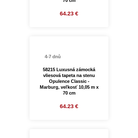
70 cm
64.23 €
4-7 dnů
58215 Luxusná zámocká
vliesová tapeta na stenu
Opulence Classic -
Marburg, veľkosť 10,05 m x
70 cm
64.23 €