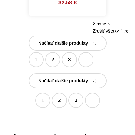
32.58 €
žíhané
×
Zrušiť všetky filtre
Načítať ďalšie produkty
1
2
3
Načítať ďalšie produkty
1
2
3