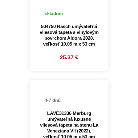
skladom
504750 Rasch umývateľná
vliesová tapeta s vinylovým
povrchom Aldora 2020,
veľkosť 10,05 m x 53 cm
25.37 €
4-7 dnů
LAVE31336 Marburg
umývateľná luxusné
vliesová tapeta na stenu La
Veneziana VII (2022),
veľkosť 10,05 m x 53 cm