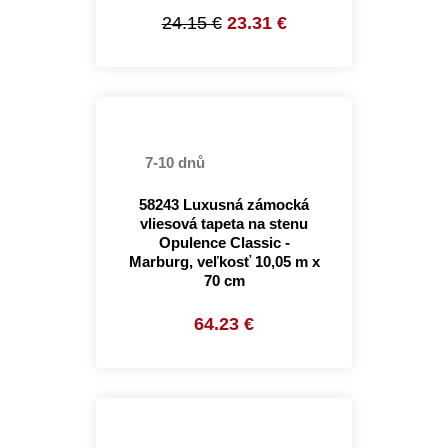
24.15 €
23.31 €
7-10 dnů
58243 Luxusná zámocká
vliesová tapeta na stenu
Opulence Classic -
Marburg, veľkosť 10,05 m x
70 cm
64.23 €