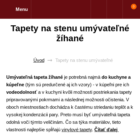
0
Menu
Tapety na stenu umývateľné
žíhané
Úvod
Tapety na stenu umývateľné
Umývateľná tapeta žíhané
je potrebná najmä
do kuchyne a
kúpeľne
(tým sú predurčené aj ich vzory) - v kúpeľni pre ich
vodeodolnosť
a v kuchyni kvôli možnosti postriekania tapety
pripravovanými pokrmami a následnej možnosti očistenia. V
oboch miestnostiach dochádza k častému striedaniu teplôt a k
vysokej kondenzácii pary. Preto musí byť umývateľná tapeta
odolná voči týmto veličinám. Čo sa týka materiálov, tieto
vlastnosti najlepšie spĺňajú
vinylové tapety
.
Čítať ďalej