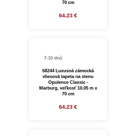
70 cm
64.23 €
7-10 dnů
58244 Luxusná zámocká
vliesová tapeta na stenu
Opulence Classic -
Marburg, veľkosť 10,05 m x
70 cm
64.23 €