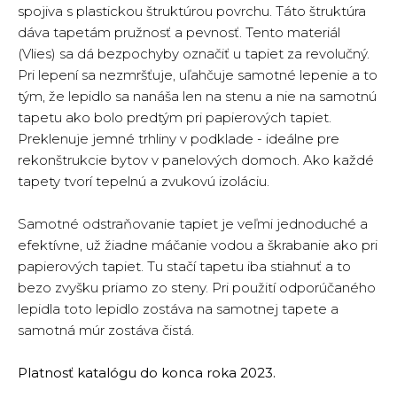
spojiva s plastickou štruktúrou povrchu. Táto štruktúra
dáva tapetám pružnosť a pevnosť. Tento materiál
(Vlies) sa dá bezpochyby označiť u tapiet za revolučný.
Pri lepení sa nezmršťuje, uľahčuje samotné lepenie a to
tým, že lepidlo sa nanáša len na stenu a nie na samotnú
tapetu ako bolo predtým pri papierových tapiet.
Preklenuje jemné trhliny v podklade - ideálne pre
rekonštrukcie bytov v panelových domoch. Ako každé
tapety tvorí tepelnú a zvukovú izoláciu.
Samotné odstraňovanie tapiet je veľmi jednoduché a
efektívne, už žiadne máčanie vodou a škrabanie ako pri
papierových tapiet. Tu stačí tapetu iba stiahnuť a to
bezo zvyšku priamo zo steny. Pri použití odporúčaného
lepidla toto lepidlo zostáva na samotnej tapete a
samotná múr zostáva čistá.
Platnosť katalógu do konca roka 2023.