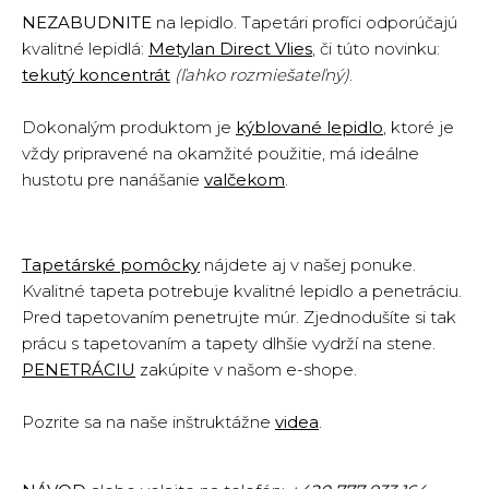
NEZABUDNITE
na lepidlo. Tapetári profíci odporúčajú
kvalitné lepidlá
:
Metylan Direct Vlies
, či túto novinku:
tekutý koncentrát
(ľahko rozmiešateľný)
.
Dokonalým produktom je
kýblované lepidlo
, ktoré je
vždy pripravené na okamžité použitie, má ideálne
hustotu pre nanášanie
valčekom
.
Tapetárské pomôcky
nájdete aj v našej ponuke.
Kvalitné tapeta potrebuje kvalitné lepidlo a penetráciu.
Pred tapetovaním penetrujte múr. Zjednodušíte si tak
prácu s tapetovaním a tapety dlhšie vydrží na stene.
PENETRÁCIU
zakúpite v našom e-shope.
Pozrite sa na naše inštruktážne
vide
a
.