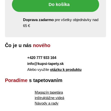
Do košíka
Doprava zadarmo
pre všetky objednávky nad
65 €
Čo je u nás
nového
+420 777 933 164
info@kupsi-tapety.sk
Alebo využite
otázku k produktu
Poradíme
s tapetovaním
Magazín tapetára
inštruktážne videá
Návody a rady