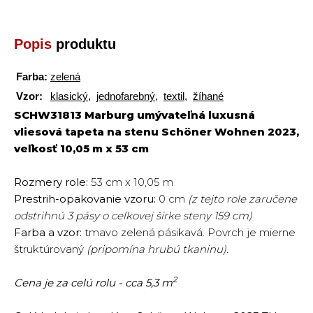
Popis
produktu
Farba:
zelená
Vzor:
klasický
,
jednofarebný
,
textil
,
žíhané
SCHW31813 Marburg umývateľná luxusná
vliesová tapeta na stenu Schöner Wohnen 2023,
veľkosť 10,05 m x 53 cm
Rozmery role:
53 cm x 10,05 m
Prestrih-opakovanie vzoru:
0 cm
(z tejto role zaručene
odstrihnú 3 pásy o celkovej šírke steny 159 cm)
Farba a vzor:
tmavo zelená pásikavá. Povrch je mierne
štruktúrovaný
(pripomína hrubú tkaninu).
2
Cena je za celú rolu - cca 5,3 m