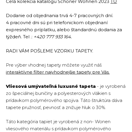
Celá kolekcia katalógu Schöner Wohnen 2023
TU
Dodanie od objednania trvá 4-7 pracovných dní.
4 pracovné dni sú pri telefonickom objednaní
expresného príplatku, alebo štandardnú dodania za
týždeň. Tel .:
+420 777 933 164.
RADI VÁM POŠLEME VZORKU TAPETY.
Pre výber vhodnej tapety môžete využiť náš
interaktívne filter najvhodnejšie tapety pre Vás.
Vliesová umývateľná luxusné tapeta
- je vyrobená
zo špeciálnej buničiny a polyesterových vlákien s
prídavkom polymérového spojiva. Táto štruktúra dáva
tapete pružnosť, pevnosť a znižuje hluk o 30%.
Táto kategória tapiet je vyrobená z non- Wonen
vliesového materiálu s prídavkom polymérového