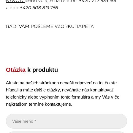
NÁVOD
alebo volajte na telefón:
+420 777 933 164
alebo
+420 608 813 756
RADI VÁM POŠLEME VZORKU TAPETY.
Otázka
k produktu
Ak ste na našich stránkach nenašli odpoveď na to, čo ste
hľadali a máte ďalšie otázky, neváhajte nás kontaktovať
telefonicky alebo vyplnením tohto formulára a my Vás v čo
najkratšom termíne kontaktujeme.