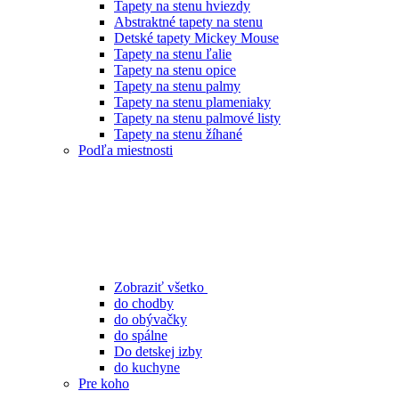
Tapety na stenu hviezdy
Abstraktné tapety na stenu
Detské tapety Mickey Mouse
Tapety na stenu ľalie
Tapety na stenu opice
Tapety na stenu palmy
Tapety na stenu plameniaky
Tapety na stenu palmové listy
Tapety na stenu žíhané
Podľa miestnosti
Zobraziť všetko
do chodby
do obývačky
do spálne
Do detskej izby
do kuchyne
Pre koho