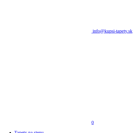
info@kupsi-tapety.sk
0
Tapety na stenu