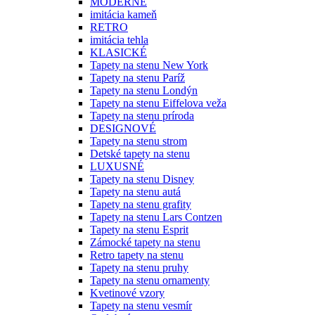
MODERNÉ
imitácia kameň
RETRO
imitácia tehla
KLASICKÉ
Tapety na stenu New York
Tapety na stenu Paríž
Tapety na stenu Londýn
Tapety na stenu Eiffelova veža
Tapety na stenu príroda
DESIGNOVÉ
Tapety na stenu strom
Detské tapety na stenu
LUXUSNÉ
Tapety na stenu Disney
Tapety na stenu autá
Tapety na stenu grafity
Tapety na stenu Lars Contzen
Tapety na stenu Esprit
Zámocké tapety na stenu
Retro tapety na stenu
Tapety na stenu pruhy
Tapety na stenu ornamenty
Kvetinové vzory
Tapety na stenu vesmír