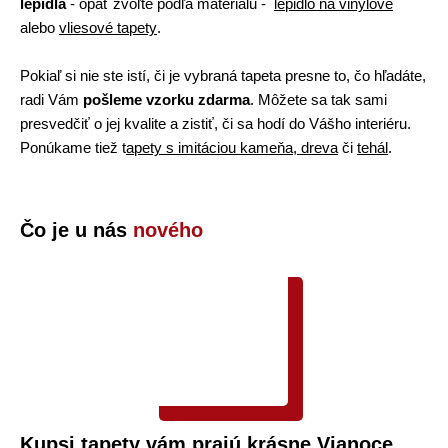
lepidla
- opäť zvoľte podľa materiálu -
lepidlo na vinylové
alebo
vliesové tapety
.
Pokiaľ si nie ste istí, či je vybraná tapeta presne to, čo hľadáte,
radi Vám
pošleme vzorku zdarma
. Môžete sa tak sami
presvedčiť o jej kvalite a zistiť, či sa hodí do Vášho interiéru.
Ponúkame tiež t
apety s imitáciou kameňa
,
dreva
či
tehál
.
Čo je u nás
nového
Kupsi tapety vám prajú krásne Vianoce