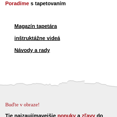
Poradíme
s tapetovaním
Magazín tapetára
inštruktážne videá
Návody a rady
Buďte v obraze!
Tie najzaujímavejšie
ponuky
a
zľavy
do