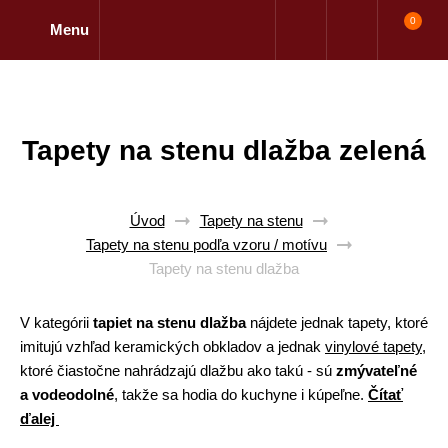
0
Menu
Tapety na stenu dlažba zelená
Úvod
Tapety na stenu
Tapety na stenu podľa vzoru / motívu
Tapety na stenu dlažba
V kategórii
tapiet na stenu dlažba
nájdete jednak tapety, ktoré
imitujú vzhľad keramických obkladov a jednak
vinylové tapety
,
ktoré čiastočne nahrádzajú dlažbu ako takú - sú
zmývateľné
a vodeodolné
, takže sa hodia do kuchyne i kúpeľne.
Čítať
ďalej