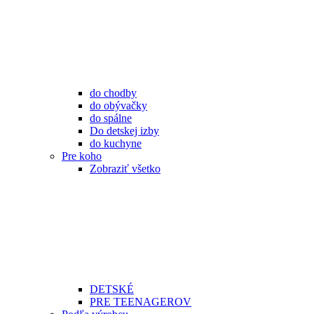
do chodby
do obývačky
do spálne
Do detskej izby
do kuchyne
Pre koho
Zobraziť všetko
DETSKÉ
PRE TEENAGEROV