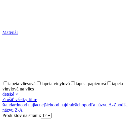
Materiál
tapeta vliesová
tapeta vinylová
tapeta papierová
tapeta
vinylová na vlies
detské
×
Zrušiť všetky filtre
štandardne
od najlacnejšieho
od najdrahšieho
podľa názvu A-Z
podľa
názvu Z-A
Produktov na stranu: