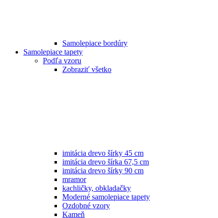
Samolepiace bordúry
Samolepiace tapety
Podľa vzoru
Zobraziť všetko
imitácia drevo šírky 45 cm
imitácia drevo šírka 67,5 cm
imitácia drevo šírky 90 cm
mramor
kachličky, obkladačky
Moderné samolepiace tapety
Ozdobné vzory
Kameň