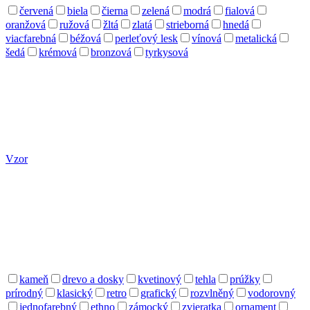
červená
biela
čierna
zelená
modrá
fialová
oranžová
ružová
žltá
zlatá
strieborná
hnedá
viacfarebná
béžová
perleťový lesk
vínová
metalická
šedá
krémová
bronzová
tyrkysová
Vzor
kameň
drevo a dosky
kvetinový
tehla
prúžky
prírodný
klasický
retro
grafický
rozvlněný
vodorovný
jednofarebný
ethno
zámocký
zvieratka
ornament