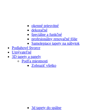
okenné priesvitné
dekoračné
špeciálne a funkčné
profesionálny renovačné fólie
Samolepiace tapety na nábytok
Podlahové štvorce
Umývateľné
3D tapety a panely
Podľa miestnosti
Zobraziť všetko
3d tapety do spálne