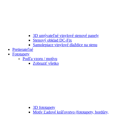
3D umývateľné vinylové stenové panely
Stenový obklad DC-Fix
Samolepiace vinylové dlaždice na stenu
Pretierateľné
Fototapety
Podľa vzoru / motívu
Zobraziť všetko
3D fototapety
Motív Ľadové kráľovstvo (fototapety, bordúry,