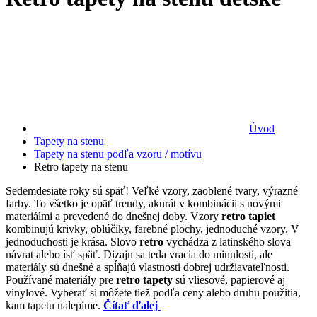
Úvod
Tapety na stenu
Tapety na stenu podľa vzoru / motívu
Retro tapety na stenu
Sedemdesiate roky sú späť! Veľké vzory, zaoblené tvary, výrazné
farby. To všetko je opäť trendy, akurát v kombinácii s novými
materiálmi a prevedené do dnešnej doby. Vzory
retro tapiet
kombinujú krivky, oblúčiky, farebné plochy, jednoduché vzory. V
jednoduchosti je krása. Slovo
retro
vychádza z latinského slova
návrat alebo ísť späť. Dizajn sa teda vracia do minulosti, ale
materiály sú dnešné a spĺňajú vlastnosti dobrej udržiavateľnosti.
Používané materiály pre
retro tapety
sú vliesové, papierové aj
vinylové. Vyberať si môžete tiež podľa ceny alebo druhu použitia,
kam tapetu nalepíme.
Čítať ďalej