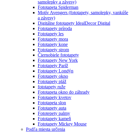
samolepky a závesy)
Fototapeta Spiderman
Motív Avengers (fototapety, samolepky, vankúše
a závesy)
Digitálne fototapety IdealDecor Digital
Fototapety príroda
Fototapety les
Fototapety mora
Fototapety kone
Fototapety strom
Čiernobiele fototapety
Fototapety New York
Fototapety Paríž
Fototapety Londýn
Fototapety okno
Fototapety pláž
fototapety ruže
Fototapeta okno do záhrady
Fototapety kvetov
Fototapeta slon
Fototapety auta
Fototepety palmy
Fototapety kameň
Fototapety Mickey Mouse
Podľa miesta určenia