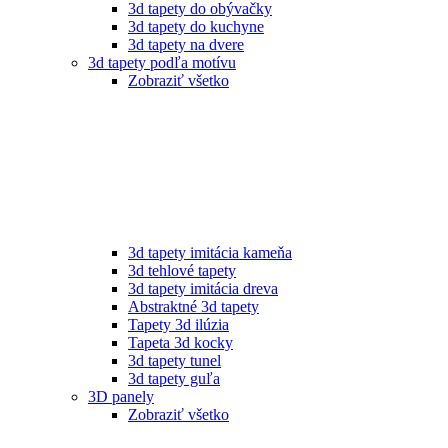
3d tapety do obývačky
3d tapety do kuchyne
3d tapety na dvere
3d tapety podľa motívu
Zobraziť všetko
3d tapety imitácia kameňa
3d tehlové tapety
3d tapety imitácia dreva
Abstraktné 3d tapety
Tapety 3d ilúzia
Tapeta 3d kocky
3d tapety tunel
3d tapety guľa
3D panely
Zobraziť všetko