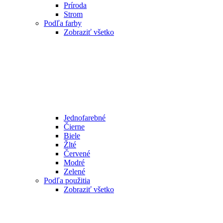
Príroda
Strom
Podľa farby
Zobraziť všetko
Jednofarebné
Čierne
Biele
Žlté
Červené
Modré
Zelené
Podľa použitia
Zobraziť všetko