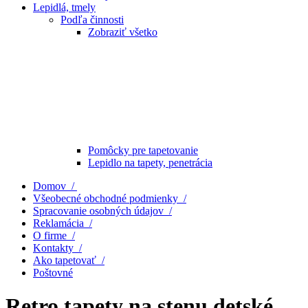
Lepidlá, tmely
Podľa činnosti
Zobraziť všetko
Pomôcky pre tapetovanie
Lepidlo na tapety, penetrácia
Domov /
Všeobecné obchodné podmienky /
Spracovanie osobných údajov /
Reklamácia /
O firme /
Kontakty /
Ako tapetovať /
Poštovné
Retro tapety na stenu detské