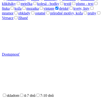
klikiháky
mriežka
kolesá - bodky
textil
písmo - text
štuka
koža
mozaika
vintage
detské
kvety, listy
mramor
obklady
ostatné
prírodné motívy, koža
pruhy
Versace
žíhané
Dostupnosť
skladom
4-7 dnů
7-10 dnů