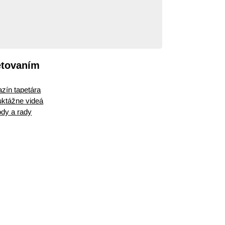
etovaním
zín tapetára
ruktážne videá
dy a rady