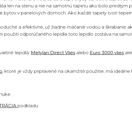
náša len na stenu a nie na samotnú tapetu ako bolo predtým p
cie bytov v panelových domoch. Ako každé tapety tvorí tepeln
oduché a efektívne, už žiadne máčanie vodou a škrabanie ako 
Pri použití odporúčaného lepidla toto lepidlo zostáva na sam
valitné lepidlá:
Metylan Direct Vlies
alebo
Euro 3000 vlies
al
lo
,
ktoré je vždy pripravené na okamžité použitie, má ideálne
onuke.
TRÁCIA
podkladu
.