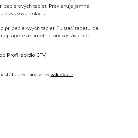
ri papierových tapiet. Preklenuje jemné
ú a zvukovú izoláciu.
pri papierových tapiet. Tu stačí tapetu iba
otnej tapete a samotná múr zostáva čistá.
ebo
Profi lepidlo GTV
.
 hustotu pre nanášanie
valčekom