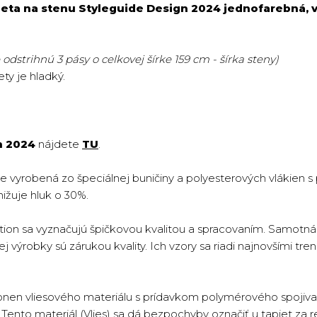
eta na stenu Styleguide Design 2024 jednofarebná, v
odstrihnú 3 pásy o celkovej šírke 159 cm - šírka steny)
ty je hladký.
n 2024
nájdete
TU
.
je vyrobená zo špeciálnej buničiny a polyesterových vlákien 
nižuje hluk o 30%.
ion sa vyznačujú špičkovou kvalitou a spracovaním. Samotná 
 výrobky sú zárukou kvality. Ich vzory sa riadi najnovšími tren
onen vliesového materiálu s prídavkom polymérového spojiva 
ento materiál (Vlies) sa dá bezpochyby označiť u tapiet za re