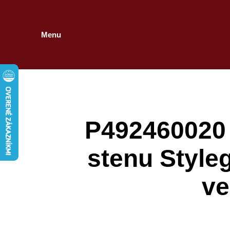
Menu
P492460020 A
stenu Style
ve