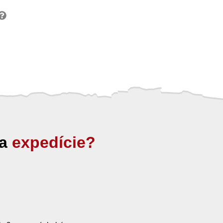
ia
expedície?