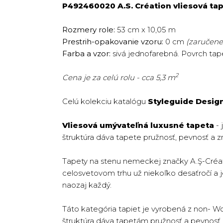
P492460020 A.S. Création vliesová tap
Rozmery role:
53 cm x 10,05 m
Prestrih-opakovanie vzoru:
0 cm
(zaručene 
Farba a vzor:
sivá jednofarebná. Povrch tape
2
Cena je za celú rolu - cca 5,3 m
Celú kolekciu katalógu
Styleguide Desig
Vliesová umývateľná luxusné tapeta
- 
štruktúra dáva tapete pružnosť, pevnosť a z
Tapety na stenu nemeckej značky A.Ş-Créat
celosvetovom trhu už niekoľko desaťročí a jej
naozaj každý.
Táto kategória tapiet je vyrobená z non- W
štruktúra dáva tapetám pružnosť a pevnosť. T