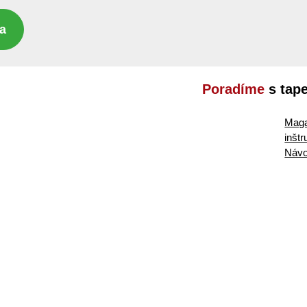
a
Poradíme
s tap
Maga
inšt
Návo