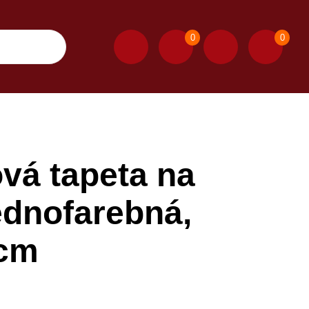
0
0
ová tapeta na
ednofarebná,
 cm