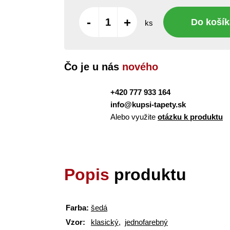
-
+
Do košík
ks
Čo je u nás
nového
+420 777 933 164
info@kupsi-tapety.sk
Alebo využite
otázku k produktu
Popis
produktu
Farba:
šedá
Vzor:
klasický
,
jednofarebný