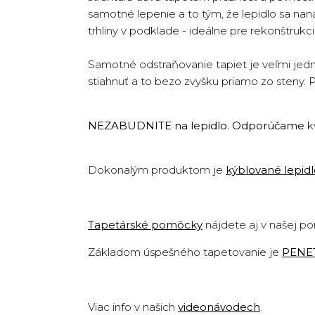
samotné lepenie a to tým, že lepidlo sa na
trhliny v podklade - ideálne pre rekonštruk
Samotné odstraňovanie tapiet je veľmi jedn
stiahnuť a to bezo zvyšku priamo zo steny. 
NEZABUDNITE na lepidlo. Odporúčame
k
Dokonalým produktom je
kýblované lepid
Tapetárské pomôcky
nájdete aj v našej p
Základom úspešného tapetovanie je
PENE
Viac info v našich
videonávodech
.