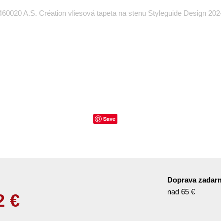
60020 A.S. Création vliesová tapeta na stenu Styleguide Design 202
Save
Doprava zadar
nad 65 €
2
€