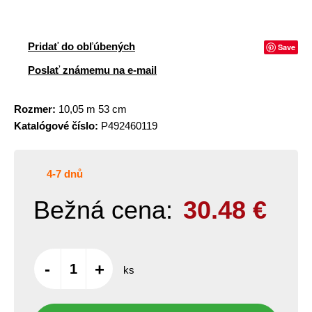
Pridať do obľúbených
Save
Poslať známemu na e-mail
Rozmer:
10,05 m 53 cm
Katalógové číslo:
P492460119
4-7 dnů
Bežná cena:
30.48
€
-
+
ks