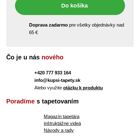
Do košíka
Doprava zadarmo
pre všetky objednávky nad
65 €
Čo je u nás
nového
+420 777 933 164
info@kupsi-tapety.sk
Alebo využite
otázku k produktu
Poradíme
s tapetovaním
Magazín tapetára
inštruktážne videá
Návody a rady