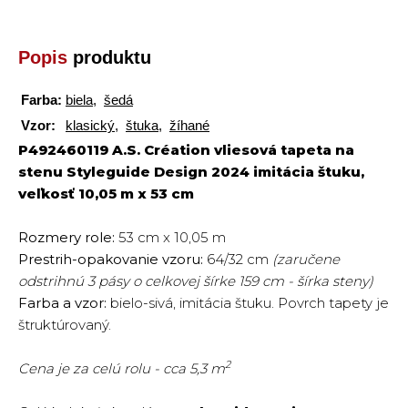
Popis
produktu
Farba:
biela
,
šedá
Vzor:
klasický
,
štuka
,
žíhané
P492460119 A.S. Création vliesová tapeta na
stenu Styleguide Design 2024 imitácia štuku,
veľkosť 10,05 m x 53 cm
Rozmery role:
53 cm x 10,05 m
Prestrih-opakovanie vzoru:
64/32 cm
(zaručene
odstrihnú 3 pásy o celkovej šírke 159 cm - šírka steny)
Farba a vzor:
bielo-sivá, imitácia štuku. Povrch tapety je
štruktúrovaný.
2
Cena je za celú rolu - cca 5,3 m