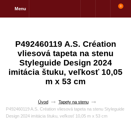
0
Menu
P492460119 A.S. Création
vliesová tapeta na stenu
Styleguide Design 2024
imitácia štuku, veľkosť 10,05
m x 53 cm
Úvod
Tapety na stenu
P492460119 A.S. Création vliesová tapeta na stenu Styleguide
Design 2024 imitácia štuku, veľkosť 10,05 m x 53 cm