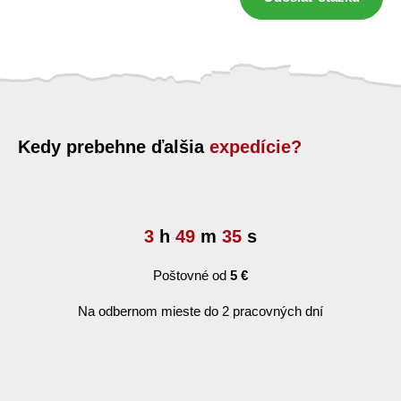
Kedy prebehne ďalšia
expedície?
3
h
49
m
35
s
Poštovné od
5 €
Na odbernom mieste do 2 pracovných dní