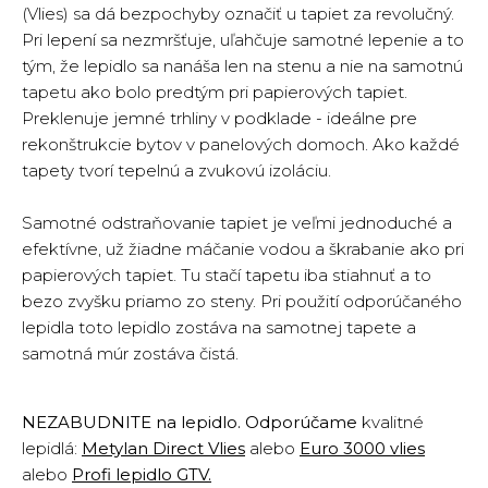
(Vlies) sa dá bezpochyby označiť u tapiet za revolučný.
Pri lepení sa nezmršťuje, uľahčuje samotné lepenie a to
tým, že lepidlo sa nanáša len na stenu a nie na samotnú
tapetu ako bolo predtým pri papierových tapiet.
Preklenuje jemné trhliny v podklade - ideálne pre
rekonštrukcie bytov v panelových domoch. Ako každé
tapety tvorí tepelnú a zvukovú izoláciu.
Samotné odstraňovanie tapiet je veľmi jednoduché a
efektívne, už žiadne máčanie vodou a škrabanie ako pri
papierových tapiet. Tu stačí tapetu iba stiahnuť a to
bezo zvyšku priamo zo steny. Pri použití odporúčaného
lepidla toto lepidlo zostáva na samotnej tapete a
samotná múr zostáva čistá.
NEZABUDNITE na lepidlo. Odporúčame
kvalitné
lepidlá:
Metylan Direct Vlies
alebo
Euro 3000 vlies
alebo
Profi lepidlo GTV
.