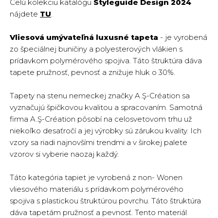
Celú kolekciu katalógu
Styleguide Design 2024
nájdete
TU
.
Vliesová umývateľná luxusné tapeta
- je vyrobená
zo špeciálnej buničiny a polyesterových vlákien s
prídavkom polymérového spojiva. Táto štruktúra dáva
tapete pružnosť, pevnosť a znižuje hluk o 30%.
Tapety na stenu nemeckej značky A.Ş-Création sa
vyznačujú špičkovou kvalitou a spracovaním. Samotná
firma A.Ş-Création pôsobí na celosvetovom trhu už
niekoľko desaťročí a jej výrobky sú zárukou kvality. Ich
vzory sa riadi najnovšími trendmi a v širokej palete
vzorov si vyberie naozaj každý.
Táto kategória tapiet je vyrobená z non- Wonen
vliesového materiálu s prídavkom polymérového
spojiva s plastickou štruktúrou povrchu. Táto štruktúra
dáva tapetám pružnosť a pevnosť. Tento materiál