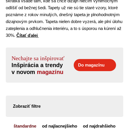
skrátka všade tam, kde sa chce dizajn niečím výnimočným
odlíšiť od bežnej šedi. Tapety už nie sú tie staré vzory, ktoré
poznáme z rokov minulých, dnešný tapeta je plnohodnotným
dizajnovým prvkom. Tapeta nielen dobre vyzerá, ale plní úlohu
zateplenia a odhlučnenia interiéru, a to s úsporou na kúrení až
30%.
Čítať ďalej
Nechajte sa inšpirovať
Inšpirácia a trendy
Do magazínu
v novom
magazínu
Zobraziť filtre
štandardne
od najlacnejšieho
od najdrahšieho