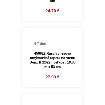
cm
24.70 €
4-7 dnů
456622 Rasch vliesová
umývateľná tapeta na stenu
Denz II (2022), veľkosť 10,05
m x 53 cm
27.09 €