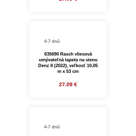
4-7 dnů
635690 Rasch vliesová
umývateľná tapeta na stenu
Denz II (2022), veľkosť 10,05
m x 53 cm
27.09 €
4-7 dnů