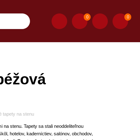
0
0
béžová
 tapety na stenu
 na stenu. Tapety sa stali neoddeliteľnou
ôl, hotelov, kaderníctiev, salónov, obchodov,