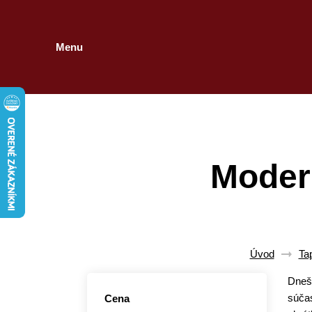
Menu
Moder
Úvod
Ta
Dnešn
súčas
Cena