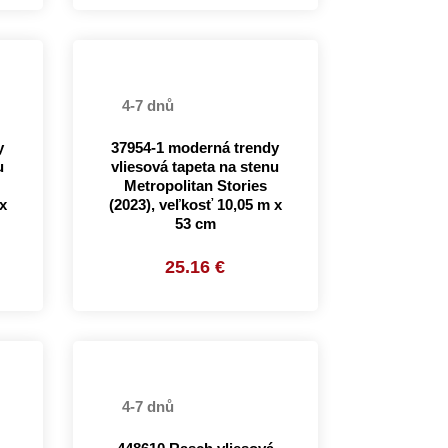
4-7 dnů
y
37954-1 moderná trendy
u
vliesová tapeta na stenu
Metropolitan Stories
x
(2023), veľkosť 10,05 m x
53 cm
25.16 €
4-7 dnů