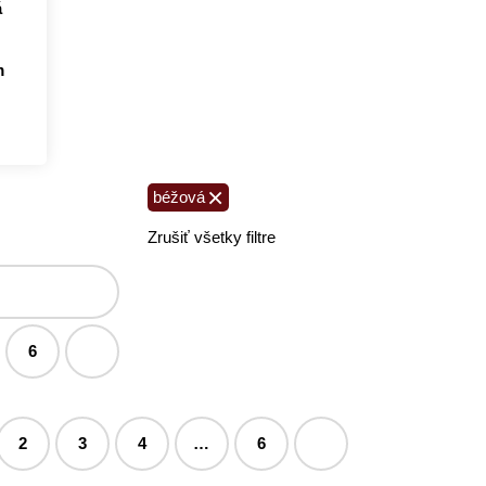
á
m
×
béžová
Zrušiť všetky filtre
6
2
3
4
…
6