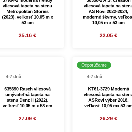
37954-2 moderná trendy
38358-2 A.S. Création
vliesová tapeta na stenu
vliesová tapeta na sten
Metropolitan Stories
AS Rovi 2022-2024,
(2023), veľkosť 10,05 m x
moderné škvrny, veľkos
53 cm
10,05 m x 53 cm
25.16 €
22.05 €
Odporúčame
4-7 dnů
4-7 dnů
635690 Rasch vliesová
KT61-3729 Moderná
umývateľná tapeta na
vliesová tapeta na sten
stenu Denz II (2022),
ASRovi výber 2018,
veľkosť 10,05 m x 53 cm
veľkosť 10,05 mx 53 c
27.09 €
26.29 €