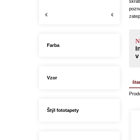
skrát
pozná
€
€
zatep
N
Farba
I
v
Vzor
šta
Produ
Štýl fototapety