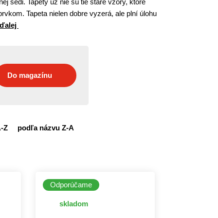
 šedi. Tapety už nie sú tie staré vzory, ktoré
vkom. Tapeta nielen dobre vyzerá, ale plní úlohu
 ďalej
Do magazínu
A-Z
podľa názvu Z-A
Odporúčame
skladom