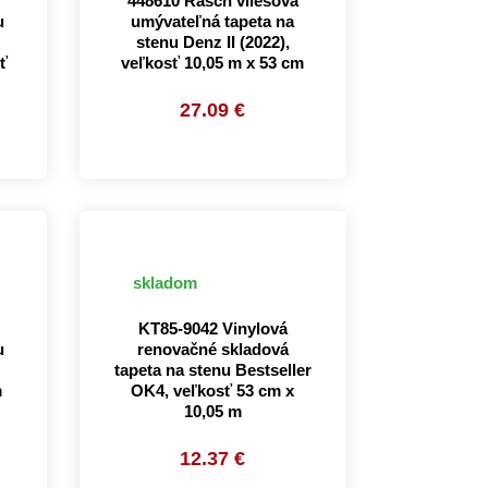
448610 Rasch vliesová
u
umývateľná tapeta na
stenu Denz II (2022),
ť
veľkosť 10,05 m x 53 cm
27.09 €
skladom
KT85-9042 Vinylová
u
renovačné skladová
tapeta na stenu Bestseller
m
OK4, veľkosť 53 cm x
10,05 m
12.37 €