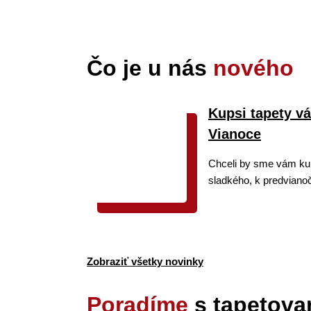
Čo je u nás
nového
Kupsi tapety v
Vianoce
Chceli by sme vám ku
sladkého, k predviano
Zobraziť všetky novinky
Poradíme
s tapetova