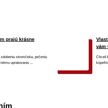
ám prajú krásne
Vlast
vám 
 zdobeniu stromčeka, pečeniu
Chceli 
čnému upratovaniu ...
kúpeľni 
ním