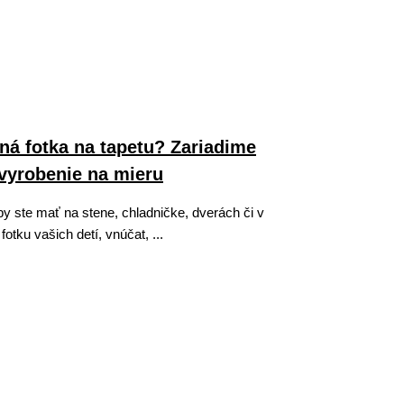
ná fotka na tapetu? Zariadime
vyrobenie na mieru
by ste mať na stene, chladničke, dverách či v
fotku vašich detí, vnúčat, ...