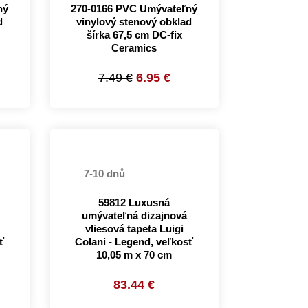
ný
270-0166 PVC Umývateľný
d
vinylový stenový obklad
šírka 67,5 cm DC-fix
Ceramics
7.49 €
6.95 €
7-10 dnů
59812 Luxusná
umývateľná dizajnová
vliesová tapeta Luigi
ť
Colani - Legend, veľkosť
10,05 m x 70 cm
83.44 €