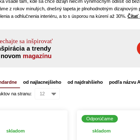
ka všade tam, kde sa chce dizajn niečím výnimočným odlíšiť od bežnej
me z rokov minulých, dnešný tapeta je plnohodnotným dizajnovým pr
lenia a odhlučnenia interiéru, a to s úsporou na kúrení až 30%.
Čítať
echajte sa inšpirovať
nšpirácia a trendy
 novom
magazínu
ndardne
od najlacnejšieho
od najdrahšieho
podľa názvu 
ktov na stranu:
Odporúčame
skladom
skladom