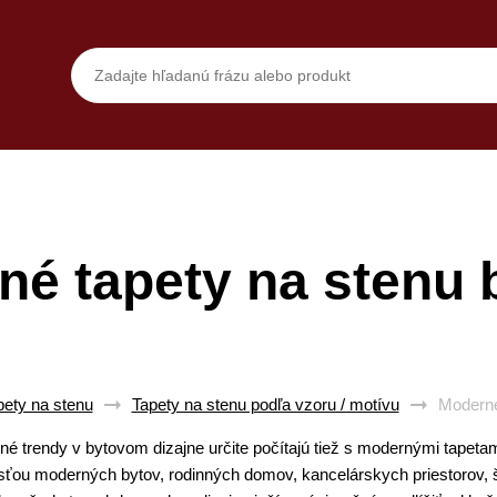
né tapety na stenu 
pety na stenu
Tapety na stenu podľa vzoru / motívu
Moderné
é trendy v bytovom dizajne určite počítajú tiež s modernými tapetami
ťou moderných bytov, rodinných domov, kancelárskych priestorov, šk