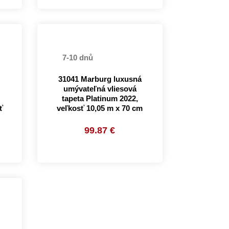
7-10 dnů
31041 Marburg luxusná
umývateľná vliesová
tapeta Platinum 2022,
ť
veľkosť 10,05 m x 70 cm
99.87 €