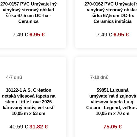
270-0157 PVC Umývateľný
270-0162 PVC Umývateľ
vinylový stenový obklad
vinylový stenový obkla
šírka 67,5 cm DC-fix -
šírka 67,5 cm DC-fix
Ceramics
Ceramics imitácia
7.49 €
6.95 €
7.49 €
6.95 €
4-7 dnů
7-10 dnů
38122-1 A.S. Création
59851 Luxusná
detská vliesová tapeta na
umývateľná dizajnová
stenu Little Love 2026
vliesová tapeta Luigi
károvaný motív, veľkosť
Colani - Legend, veľkos
10,05 m x 53 cm
10,05 m x 70 cm
40.59 €
31.82 €
75.05 €