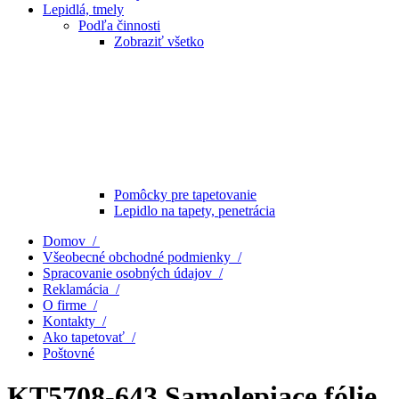
Lepidlá, tmely
Podľa činnosti
Zobraziť všetko
Pomôcky pre tapetovanie
Lepidlo na tapety, penetrácia
Domov /
Všeobecné obchodné podmienky /
Spracovanie osobných údajov /
Reklamácia /
O firme /
Kontakty /
Ako tapetovať /
Poštovné
KT5708-643 Samolepiace fólie