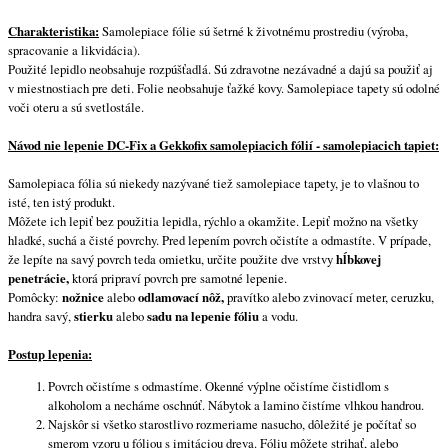
Charakteristika:
Samolepiace fólie sú šetrné k životnému prostrediu (výroba,
spracovanie a likvidácia).
Použité lepidlo neobsahuje rozpúšťadlá. Sú zdravotne nezávadné a dajú sa použiť aj
v miestnostiach pre deti. Folie neobsahuje ťažké kovy. Samolepiace tapety sú odolné
voči oteru a sú svetlostále.
Návod nie lepenie DC-Fix a Gekkofix samolepiacich fólií - samolepiacich tapiet:
Samolepiaca fólia sú niekedy nazývané tiež samolepiace tapety, je to vlašnou to
isté, ten istý produkt.
Môžete ich lepiť bez použitia lepidla, rýchlo a okamžite. Lepiť možno na všetky
hladké, suchá a čisté povrchy. Pred lepením povrch očistíte a odmastíte. V prípade,
že lepíte na savý povrch teda omietku, určite použite dve vrstvy
hĺbkovej
penetrácie,
ktorá pripraví povrch pre samotné lepenie.
Pomôcky:
nožnice
alebo
odlamovací nôž,
pravítko alebo zvinovací meter, ceruzku,
handra savý,
stierku
alebo
sadu na lepenie fóliu
a vodu.
Postup lepenia:
Povrch očistíme s odmastíme. Okenné výplne očistíme čistidlom s
alkoholom a necháme oschnúť. Nábytok a lamino čistíme vlhkou handrou.
Najskôr si všetko starostlivo rozmeriame nasucho, dôležité je počítať so
smerom vzoru u fóliou s imitáciou dreva. Fóliu môžete strihať, alebo