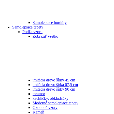
Samolepiace bordúry
Samolepiace tapety
Podľa vzoru
Zobraziť všetko
imitácia drevo šírky 45 cm
imitácia drevo šírka 67,5 cm
imitácia drevo šírky 90 cm
mramor
kachličky, obkladačky
Moderné samolepiace tapety
Ozdobné vzory
Kameň