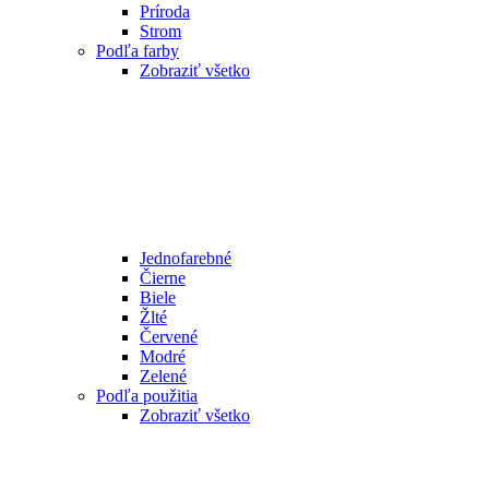
Príroda
Strom
Podľa farby
Zobraziť všetko
Jednofarebné
Čierne
Biele
Žlté
Červené
Modré
Zelené
Podľa použitia
Zobraziť všetko