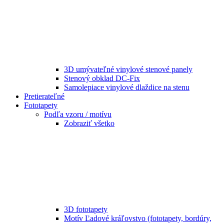
3D umývateľné vinylové stenové panely
Stenový obklad DC-Fix
Samolepiace vinylové dlaždice na stenu
Pretierateľné
Fototapety
Podľa vzoru / motívu
Zobraziť všetko
3D fototapety
Motív Ľadové kráľovstvo (fototapety, bordúry,