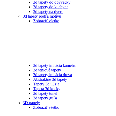
3d tapety do obývačky
3d tapety do kuchyne
3d tapety na dvere
3d tapety podľa motívu
Zobraziť všetko
3d tapety imitácia kameňa
3d tehlové tapety
3d tapety imitácia dreva
Abstraktné 3d tapety
Tapety 3d ilúzia
Tapeta 3d kocky
3d tapety tunel
3d tapety guľa
3D panely
Zobraziť všetko