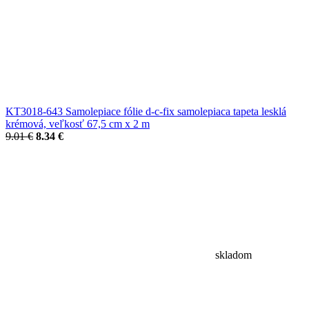
KT3018-643 Samolepiace fólie d-c-fix samolepiaca tapeta lesklá
krémová, veľkosť 67,5 cm x 2 m
9.01 €
8.34 €
skladom