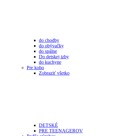
do chodby
do obývačky
do spálne
Do detskej izby
do kuchyne
Pre koho
Zobraziť všetko
DETSKÉ
PRE TEENAGEROV