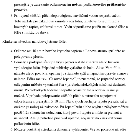
presnejšie je zarezanie
odlamovacím nožom
podľa
kovového prítlačného
pravítka.
Pri lepení väčších plôch doporučujeme navlhčení vodou rozprašovačom.
Toto neplatí pre zrkadlové samolepiaca fólia, tabuľové fólie, imitácia
kovových tapiet, velúrové tapiet. Vodu odporúčame použiť na okenné fólie a
fólie s imitáciou dreva.
Riaďte sa návodom na rubovej strane fólie.
Odlepte asi 10 cm rubového krycieho papiera a Lepové stranou priložte na
polepovanie plochu.
Pomaly a postupne sťahujte krycí papier a stále stierkou alebo hubkou
vyhladzujte fóliu. Prípadné bublinky vytlačte do boku. Ak sa Vám fólie
náraste alebo pokrivia, opatrne ju stiahnete späť a napnutím opravte a znovu
nalepte. Fólia má tzv. "Časovač lepenie", to znamená, že prípadné opravy
odlepením môžete vykonávať iba v priebehu niekoľkých minút až desiatok
minút. Po niekoľkých hodinách lepidlo pevne priľne a oprava už nie je
možná. V prípade polepovanie väčších plôch s nutnosťou napojovaní,
odporúčame s prekrytím 5-10 mm. Na krajoch nechajte tapetu presahovať a
orežete ju radšej až nakoniec. Pri lepení hrán alebo ohybu a záhybov môžete
použiť fén s horúcim vzduchom, ktorý povolí tapetu a môže sa prehnúť a
natiahnuť. Ale je potrebné pracovať opatrne, aby nedošlo k nezvratnému
poškodeniu fólie.
Môžete použíž aj stierku na dokonale vyhladenie. Všetko potrebné náradie