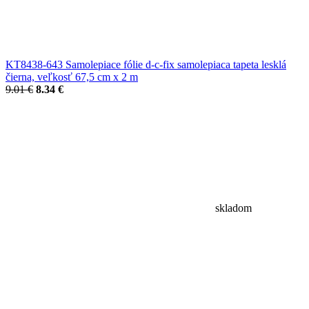
KT8438-643 Samolepiace fólie d-c-fix samolepiaca tapeta lesklá
čierna, veľkosť 67,5 cm x 2 m
9.01 €
8.34 €
skladom