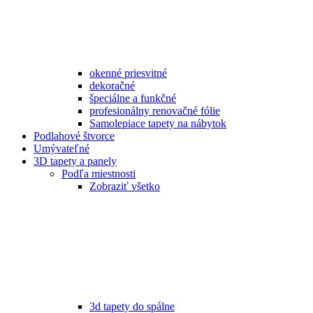
okenné priesvitné
dekoračné
špeciálne a funkčné
profesionálny renovačné fólie
Samolepiace tapety na nábytok
Podlahové štvorce
Umývateľné
3D tapety a panely
Podľa miestnosti
Zobraziť všetko
3d tapety do spálne