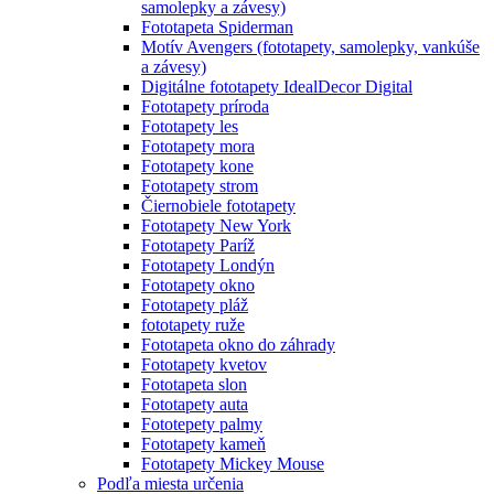
samolepky a závesy)
Fototapeta Spiderman
Motív Avengers (fototapety, samolepky, vankúše
a závesy)
Digitálne fototapety IdealDecor Digital
Fototapety príroda
Fototapety les
Fototapety mora
Fototapety kone
Fototapety strom
Čiernobiele fototapety
Fototapety New York
Fototapety Paríž
Fototapety Londýn
Fototapety okno
Fototapety pláž
fototapety ruže
Fototapeta okno do záhrady
Fototapety kvetov
Fototapeta slon
Fototapety auta
Fototepety palmy
Fototapety kameň
Fototapety Mickey Mouse
Podľa miesta určenia