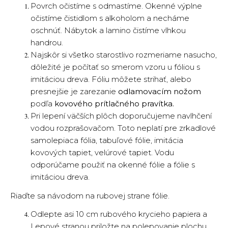
Povrch očistíme s odmastíme. Okenné výplne
očistíme čistidlom s alkoholom a necháme
oschnúť. Nábytok a lamino čistíme vlhkou
handrou.
Najskôr si všetko starostlivo rozmeriame nasucho,
dôležité je počítať so smerom vzoru u fóliou s
imitáciou dreva. Fóliu môžete strihať, alebo
presnejšie je zarezanie
odlamovacím nožom
podľa
kovového prítlačného pravítka.
Pri lepení väčších plôch doporučujeme navlhčení
vodou rozprašovačom. Toto neplatí pre zrkadlové
samolepiaca fólia, tabuľové fólie, imitácia
kovových tapiet, velúrové tapiet. Vodu
odporúčame použiť na okenné fólie a fólie s
imitáciou dreva.
Riaďte sa návodom na rubovej strane fólie.
Odlepte asi 10 cm rubového krycieho papiera a
Lepové stranou priložte na polepovanie plochu.