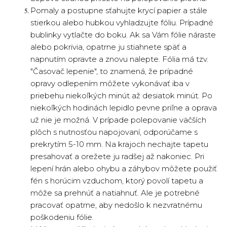
Pomaly a postupne sťahujte krycí papier a stále
stierkou alebo hubkou vyhladzujte fóliu. Prípadné
bublinky vytlačte do boku. Ak sa Vám fólie náraste
alebo pokrivia, opatrne ju stiahnete späť a
napnutím opravte a znovu nalepte. Fólia má tzv.
"Časovač lepenie", to znamená, že prípadné
opravy odlepením môžete vykonávať iba v
priebehu niekoľkých minút až desiatok minút. Po
niekoľkých hodinách lepidlo pevne priľne a oprava
už nie je možná. V prípade polepovanie väčších
plôch s nutnosťou napojovaní, odporúčame s
prekrytím 5-10 mm. Na krajoch nechajte tapetu
presahovať a orežete ju radšej až nakoniec. Pri
lepení hrán alebo ohybu a záhybov môžete použiť
fén s horúcim vzduchom, ktorý povolí tapetu a
môže sa prehnúť a natiahnuť. Ale je potrebné
pracovať opatrne, aby nedošlo k nezvratnému
poškodeniu fólie.