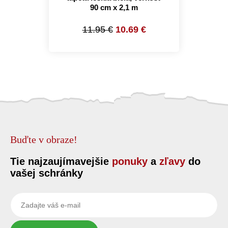
90 cm x 2,1 m
11.95 €
10.69 €
Buďte v obraze!
Tie najzaujímavejšie
ponuky
a
zľavy
do
vašej schránky