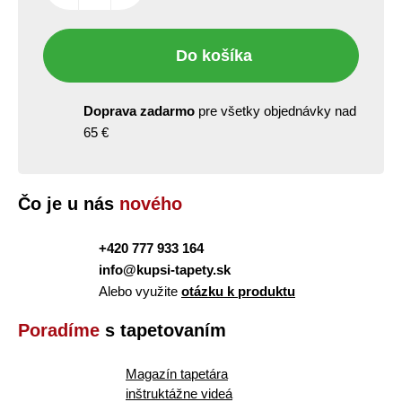
Do košíka
Doprava zadarmo
pre všetky objednávky nad
65 €
Čo je u nás
nového
+420 777 933 164
info@kupsi-tapety.sk
Alebo využite
otázku k produktu
Poradíme
s tapetovaním
Magazín tapetára
inštruktážne videá