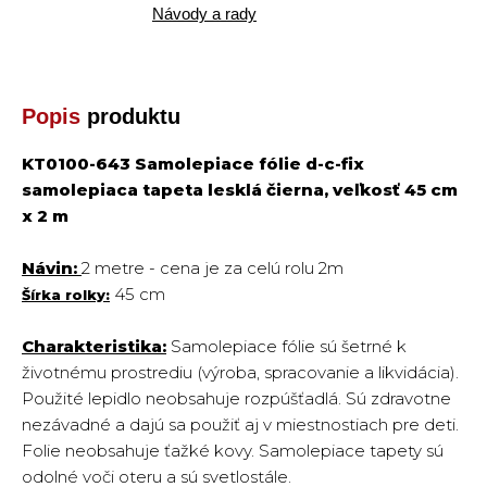
Návody a rady
Popis
produktu
KT0100-643 Samolepiace fólie d-c-fix
samolepiaca tapeta lesklá čierna, veľkosť 45 cm
x 2 m
Návin:
2 metre -
cena je za celú rolu 2m
45
cm
Šírka rolky:
Charakteristika:
Samolepiace fólie sú šetrné k
životnému prostrediu (výroba, spracovanie a likvidácia).
Použité lepidlo neobsahuje rozpúšťadlá. Sú zdravotne
nezávadné a dajú sa použiť aj v miestnostiach pre deti.
Folie neobsahuje ťažké kovy. Samolepiace tapety sú
odolné voči oteru a sú svetlostále.