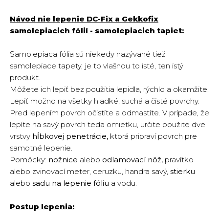
Návod nie lepenie DC-Fix a Gekkofix
samolepiacich fólií - samolepiacich tapiet:
Samolepiaca fólia sú niekedy nazývané tiež
samolepiace tapety, je to vlašnou to isté, ten istý
produkt.
Môžete ich lepiť bez použitia lepidla, rýchlo a okamžite.
Lepiť možno na všetky hladké, suchá a čisté povrchy.
Pred lepením povrch očistíte a odmastíte. V prípade, že
lepíte na savý povrch teda omietku, určite použite dve
vrstvy
hĺbkovej penetrácie,
ktorá pripraví povrch pre
samotné lepenie.
Pomôcky:
nožnice
alebo
odlamovací nôž,
pravítko
alebo zvinovací meter, ceruzku, handra savý,
stierku
alebo
sadu na lepenie fóliu
a vodu.
Postup lepenia: