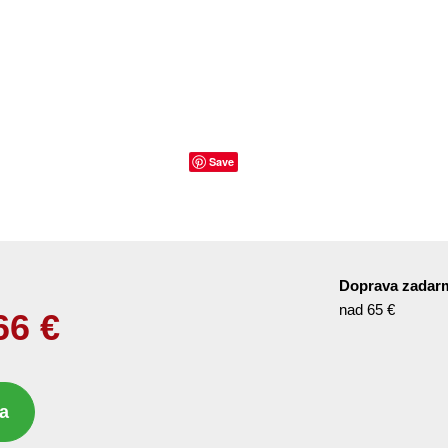
Save
Doprava zadar
nad 65 €
66
€
a