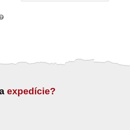
ia
expedície?