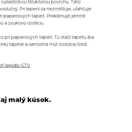
s plastickou štruktúrou povrchu. Táto
volučný. Pri lepení sa nezmršťuje, uľahčuje
ri papierových tapiet. Preklenuje jemné
ú a zvukovú izoláciu.
pri papierových tapiet. Tu stačí tapetu iba
otnej tapete a samotná múr zostáva čistá.
fi lepidlo GTV.
aj malý kúsok.