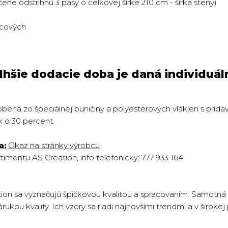
ene odstrihnú 3 pásy o celkovej šírke 210 cm - šírka steny)
rcových
 Dlhšie dodacie doba je daná individ
obená zo špeciálnej buničiny a polyesterových vlákien s príd
k o 30 percent.
a:
Okaz na stránky výrobcu
mentu AS Creation, info telefonicky: 777 933 164
on sa vyznačujú špičkovou kvalitou a spracovaním. Samotná
rukou kvality. Ich vzory sa riadi najnovšími trendmi a v široke