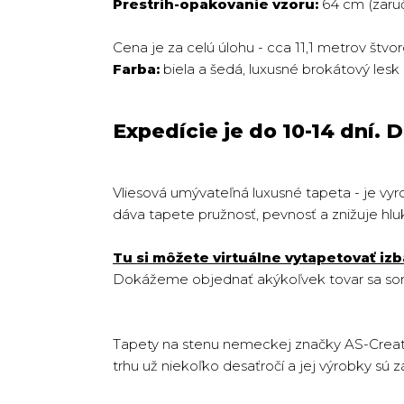
Prestrih-opakovanie vzoru:
64 cm (zaruč
Cena je za celú úlohu - cca 11,1 metrov štvo
Farba:
biela a šedá, luxusné brokátový lesk
Expedície je do 10-14 dní.
Vliesová umývateľná luxusné tapeta - je vyr
dáva tapete pružnosť, pevnosť a znižuje hlu
Tu si môžete virtuálne vytapetovať izb
Dokážeme objednať akýkoľvek tovar sa sorti
Tapety na stenu nemeckej značky AS-Creati
trhu už niekoľko desaťročí a jej výrobky sú zá