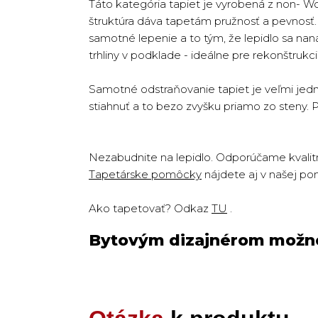
Táto kategória tapiet je vyrobená z non- W
štruktúra dáva tapetám pružnosť a pevnosť. T
samotné lepenie a to tým, že lepidlo sa na
trhliny v podklade - ideálne pre rekonštruk
Samotné odstraňovanie tapiet je veľmi jedn
stiahnuť a to bezo zvyšku priamo zo steny. 
Nezabudnite na lepidlo. Odporúčame kvalitn
Tapetárske pomôcky
nájdete aj v našej po
Ako tapetovať? Odkaz
TU
.
Bytovým dizajnérom možno