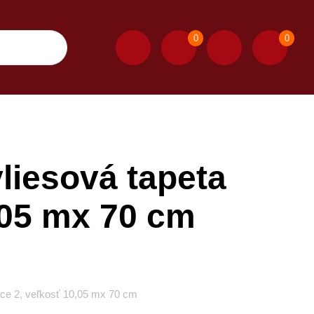
0
0
iesová tapeta
,05 mx 70 cm
ce 2, veľkosť 10,05 mx 70 cm