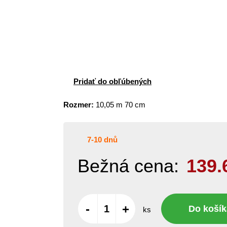
Pridať do obľúbených
Rozmer:
10,05 m 70 cm
7-10 dnů
Bežná cena:
139.
-
+
Do košík
ks