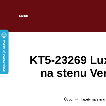
Menu
KT5-23269 Lu
na stenu Ve
Úvod
Tapety na stenu