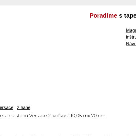
Poradíme
s tap
Maga
inšt
Návo
ersace
,
žíhané
eta na stenu Versace 2, veľkosť 10,05 mx 70 cm