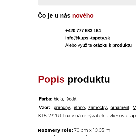
Čo je u nás
nového
+420 777 933 164
info@kupsi-tapety.sk
Alebo využite
otázku k produktu
Popis
produktu
Farba:
biela
,
šedá
Vzor:
prírodný
,
ethno
,
zámocký
,
ornament
,
V
KT5-23269 Luxusná umývateľná vliesová tap
Rozmery role:
70 cm x 10,05 m