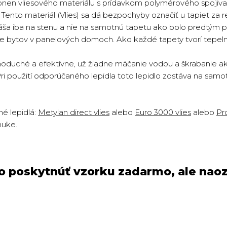
onen vliesového materiálu s prídavkom polymérového spojiva 
ento materiál (Vlies) sa dá bezpochyby označiť u tapiet za re
náša iba na stenu a nie na samotnú tapetu ako bolo predtým p
cie bytov v panelových domoch. Ako každé tapety tvorí tepeln
oduché a efektívne, už žiadne máčanie vodou a škrabanie ako 
Pri použití odporúčaného lepidla toto lepidlo zostáva na sam
é lepidlá:
Metylan direct vlies
alebo
Euro 3000 vlies
alebo
Pro
nuke.
 poskytnúť vzorku zadarmo, ale naoz