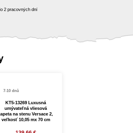
o 2 pracovných dní
y
7-10 dnů
KT5-13269 Luxusná
umývateľná vliesová
tapeta na stenu Versace 2,
veľkosť 10,05 mx 70 cm
139.66 €