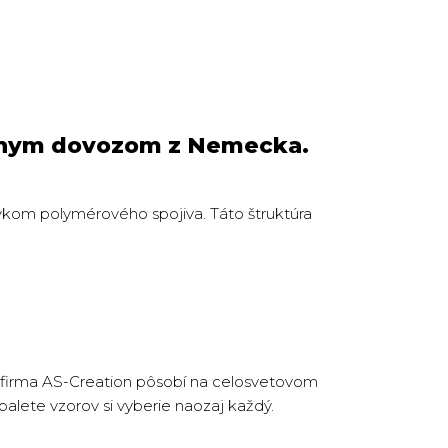
uálnym dovozom z Nemecka.
avkom polymérového spojiva. Táto štruktúra
 firma AS-Creation pôsobí na celosvetovom
j palete vzorov si vyberie naozaj každý.