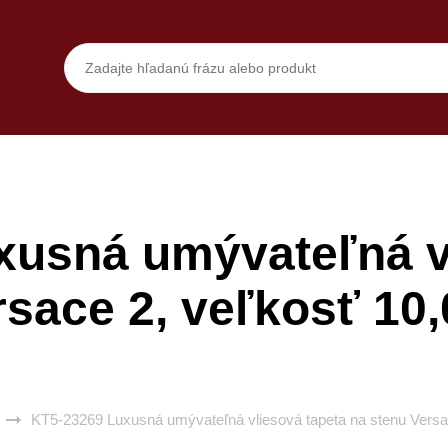
xusná umývateľná vl
rsace 2, veľkosť 10
KT5-23269 Luxusná umývateľná vliesová tapeta na stenu Versa