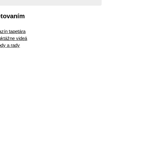
etovaním
zín tapetára
ruktážne videá
dy a rady