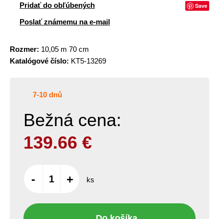
Pridať do obľúbených
Save
Poslať známemu na e-mail
Rozmer:
10,05 m 70 cm
Katalógové číslo:
KT5-13269
7-10 dnů
Bežná cena:
139.66
€
-
+
ks
Do košíka