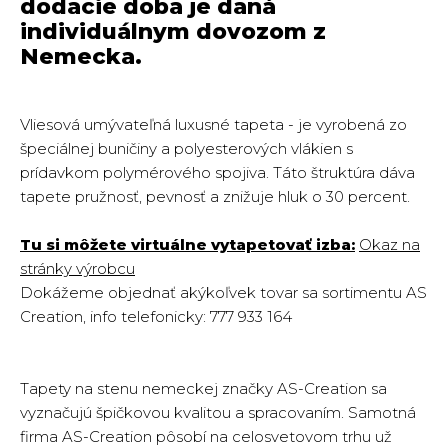
dodacie doba je daná
individuálnym dovozom z
Nemecka.
Vliesová umývateľná luxusné tapeta - je vyrobená zo
špeciálnej buničiny a polyesterových vlákien s
prídavkom polymérového spojiva. Táto štruktúra dáva
tapete pružnosť, pevnosť a znižuje hluk o 30 percent.
Tu si môžete virtuálne vytapetovať izba:
Okaz na
stránky výrobcu
Dokážeme objednať akýkoľvek tovar sa sortimentu AS
Creation, info telefonicky: 777 933 164
Tapety na stenu nemeckej značky AS-Creation sa
vyznačujú špičkovou kvalitou a spracovaním. Samotná
firma AS-Creation pôsobí na celosvetovom trhu už