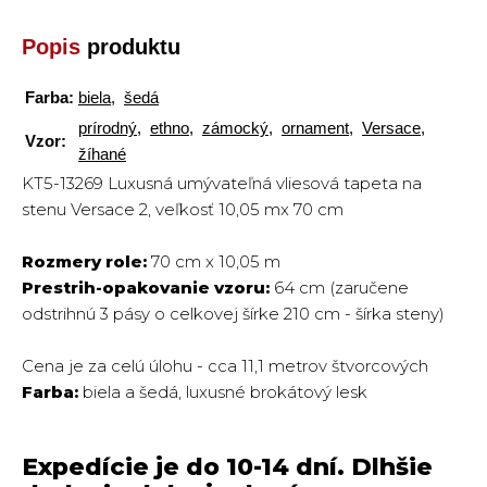
Popis
produktu
Farba:
biela
,
šedá
prírodný
,
ethno
,
zámocký
,
ornament
,
Versace
,
Vzor:
žíhané
KT5-13269 Luxusná umývateľná vliesová tapeta na
stenu Versace 2, veľkosť 10,05 mx 70 cm
Rozmery role:
70 cm x 10,05 m
Prestrih-opakovanie vzoru:
64 cm (zaručene
odstrihnú 3 pásy o celkovej šírke 210 cm - šírka steny)
Cena je za celú úlohu - cca 11,1 metrov štvorcových
Farba:
biela a šedá, luxusné brokátový lesk
Expedície je do 10-14 dní. Dlhšie