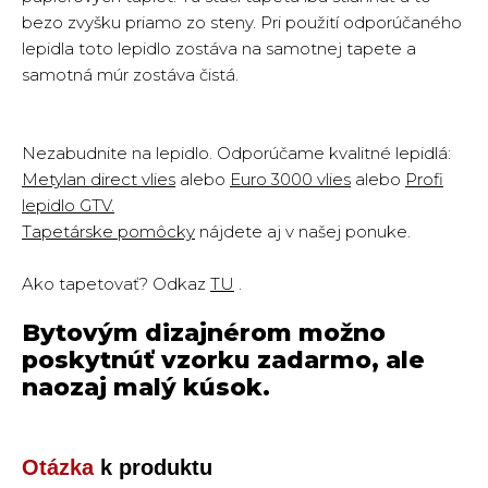
bezo zvyšku priamo zo steny. Pri použití odporúčaného
lepidla toto lepidlo zostáva na samotnej tapete a
samotná múr zostáva čistá.
Nezabudnite na lepidlo. Odporúčame kvalitné lepidlá:
Metylan direct vlies
alebo
Euro 3000 vlies
alebo
Profi
lepidlo GTV.
Tapetárske pomôcky
nájdete aj v našej ponuke.
Ako tapetovať? Odkaz
TU
.
Bytovým dizajnérom možno
poskytnúť vzorku zadarmo, ale
naozaj malý kúsok.
Otázka
k produktu