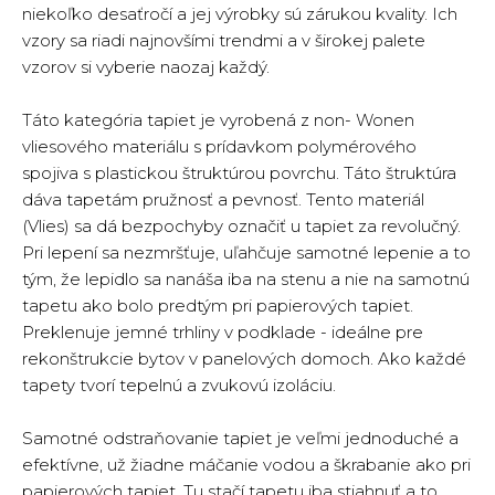
niekoľko desaťročí a jej výrobky sú zárukou kvality. Ich
vzory sa riadi najnovšími trendmi a v širokej palete
vzorov si vyberie naozaj každý.
Táto kategória tapiet je vyrobená z non- Wonen
vliesového materiálu s prídavkom polymérového
spojiva s plastickou štruktúrou povrchu. Táto štruktúra
dáva tapetám pružnosť a pevnosť. Tento materiál
(Vlies) sa dá bezpochyby označiť u tapiet za revolučný.
Pri lepení sa nezmršťuje, uľahčuje samotné lepenie a to
tým, že lepidlo sa nanáša iba na stenu a nie na samotnú
tapetu ako bolo predtým pri papierových tapiet.
Preklenuje jemné trhliny v podklade - ideálne pre
rekonštrukcie bytov v panelových domoch. Ako každé
tapety tvorí tepelnú a zvukovú izoláciu.
Samotné odstraňovanie tapiet je veľmi jednoduché a
efektívne, už žiadne máčanie vodou a škrabanie ako pri
papierových tapiet. Tu stačí tapetu iba stiahnuť a to