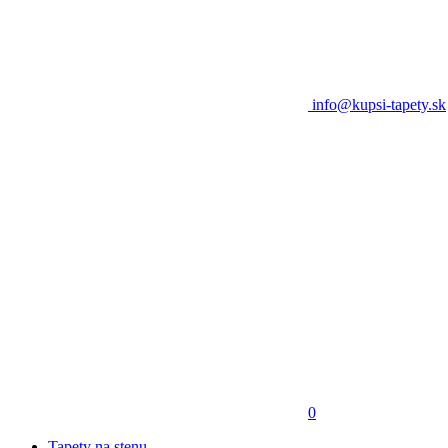
info@kupsi-tapety.sk
0
Tapety na stenu