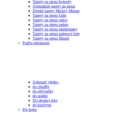
Tapety na stenu hviezdy
Abstraktné tapety na stenu
Detské tapety Mickey Mouse
Tapety na stenu ľalie
Tapety na stenu opice
Tapety na stenu palmy
Tapety na stenu plameniaky
Tapety na stenu palmové listy
Tapety na stenu žíhané
Podľa miestnosti
Zobraziť všetko
do chodby
do obývačky
do spálne
Do detskej izby
do kuchyne
Pre koho