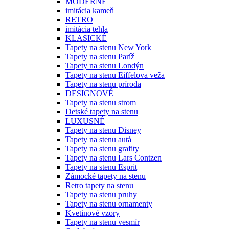
MODERNÉ
imitácia kameň
RETRO
imitácia tehla
KLASICKÉ
Tapety na stenu New York
Tapety na stenu Paríž
Tapety na stenu Londýn
Tapety na stenu Eiffelova veža
Tapety na stenu príroda
DESIGNOVÉ
Tapety na stenu strom
Detské tapety na stenu
LUXUSNÉ
Tapety na stenu Disney
Tapety na stenu autá
Tapety na stenu grafity
Tapety na stenu Lars Contzen
Tapety na stenu Esprit
Zámocké tapety na stenu
Retro tapety na stenu
Tapety na stenu pruhy
Tapety na stenu ornamenty
Kvetinové vzory
Tapety na stenu vesmír