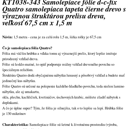
KT1038-343 Samolepiace fólie d-c-fix
Quatro samolepiaca tapeta čierne drevo s
výraznou štruktúrou prelisu dreva,
veľkosť 67,5 cm x 1,5 m
Návin:
1,5 metra - cena je za celú rolu 1,5 m, šírka rolky je 67,5 cm
Čo je samolepiaca fólia Quatro?
Fólia má väčšiu hrúbku a vďaka tomu aj výraznejší prelis, ktorý lepšie imituje
prirodzený vzhľad dreva.
Fólie sú lesklo-matné, to opäť podporuje reálny vzhľad dreveného povrchu so
špeciálnym reliéfom.
Štruktúra Quatro dodá obyčajnému nábytku luxusný a pôsobivý vzhľad a budete mať
jedinečný kus nábytku.
Fólie Quatro sú určené na polepenie každého hladkého povrchu, teda nielen lamino
nábytku, ale aj umakartu,
skla, plechu, kachličiek, kvetináčov, úschovných krabíc, môžete zladiť nábytok s
doplnkami.
A čo je úplne super? Tým, že fólia je silnejšia, tak o to lepšie sa lepí. Hrúbka fólie
je 130 mikrónov
Charakteristika:
Samolepiace fólie sú šetrné k životnému prostrediu (výroba,