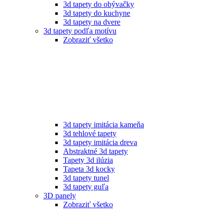
3d tapety do obývačky
3d tapety do kuchyne
3d tapety na dvere
3d tapety podľa motívu
Zobraziť všetko
3d tapety imitácia kameňa
3d tehlové tapety
3d tapety imitácia dreva
Abstraktné 3d tapety
Tapety 3d ilúzia
Tapeta 3d kocky
3d tapety tunel
3d tapety guľa
3D panely
Zobraziť všetko