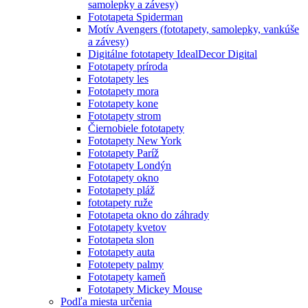
samolepky a závesy)
Fototapeta Spiderman
Motív Avengers (fototapety, samolepky, vankúše
a závesy)
Digitálne fototapety IdealDecor Digital
Fototapety príroda
Fototapety les
Fototapety mora
Fototapety kone
Fototapety strom
Čiernobiele fototapety
Fototapety New York
Fototapety Paríž
Fototapety Londýn
Fototapety okno
Fototapety pláž
fototapety ruže
Fototapeta okno do záhrady
Fototapety kvetov
Fototapeta slon
Fototapety auta
Fototepety palmy
Fototapety kameň
Fototapety Mickey Mouse
Podľa miesta určenia