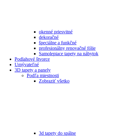
okenné priesvitné
dekoračné
špeciálne a funkčné
profesionálny renovačné fólie
Samolepiace tapety na nábytok
Podlahové štvorce
Umývateľné
3D tapety a panely
Podľa miestnosti
Zobraziť všetko
3d tapety do spálne