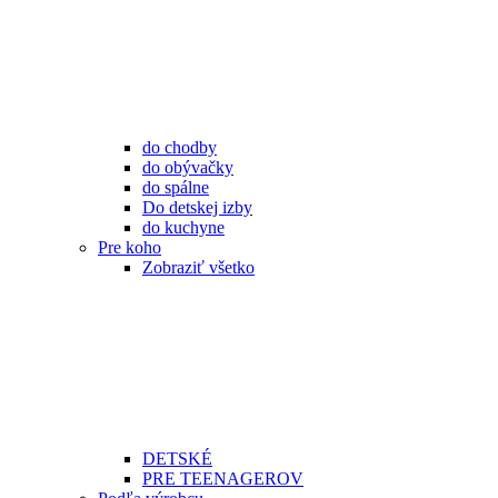
do chodby
do obývačky
do spálne
Do detskej izby
do kuchyne
Pre koho
Zobraziť všetko
DETSKÉ
PRE TEENAGEROV