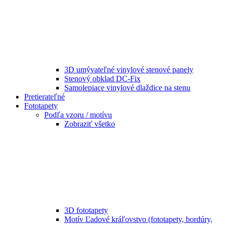
3D umývateľné vinylové stenové panely
Stenový obklad DC-Fix
Samolepiace vinylové dlaždice na stenu
Pretierateľné
Fototapety
Podľa vzoru / motívu
Zobraziť všetko
3D fototapety
Motív Ľadové kráľovstvo (fototapety, bordúry,