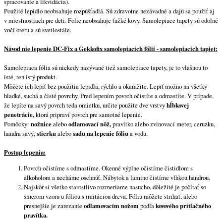
spracovanie a likvidácia).
Použité lepidlo neobsahuje rozpúšťadlá. Sú zdravotne nezávadné a dajú sa použiť aj
v miestnostiach pre deti. Folie neobsahuje ťažké kovy. Samolepiace tapety sú odolné
voči oteru a sú svetlostále.
Návod nie lepenie DC-Fix a Gekkofix samolepiacich fólií - samolepiacich tapiet:
Samolepiaca fólia sú niekedy nazývané tiež samolepiace tapety, je to vlašnou to
isté, ten istý produkt.
Môžete ich lepiť bez použitia lepidla, rýchlo a okamžite. Lepiť možno na všetky
hladké, suchá a čisté povrchy. Pred lepením povrch očistíte a odmastíte. V prípade,
že lepíte na savý povrch teda omietku, určite použite dve vrstvy
hĺbkovej
penetrácie,
ktorá pripraví povrch pre samotné lepenie.
Pomôcky:
nožnice
alebo
odlamovací nôž,
pravítko alebo zvinovací meter, ceruzku,
handra savý,
stierku
alebo
sadu na lepenie fóliu
a vodu.
Postup lepenia:
Povrch očistíme s odmastíme. Okenné výplne očistíme čistidlom s
alkoholom a necháme oschnúť. Nábytok a lamino čistíme vlhkou handrou.
Najskôr si všetko starostlivo rozmeriame nasucho, dôležité je počítať so
smerom vzoru u fóliou s imitáciou dreva. Fóliu môžete strihať, alebo
presnejšie je zarezanie
odlamovacím nožom
podľa
kovového prítlačného
pravítka.