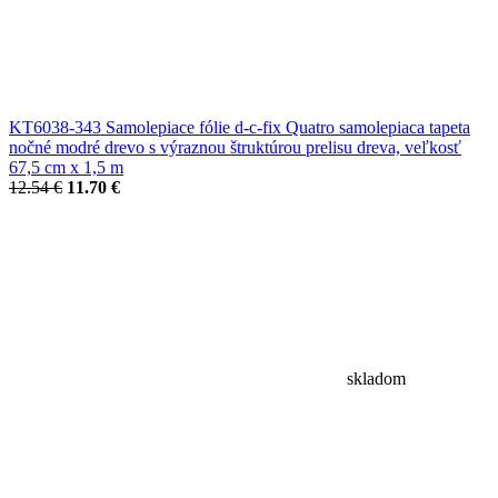
KT6038-343 Samolepiace fólie d-c-fix Quatro samolepiaca tapeta
nočné modré drevo s výraznou štruktúrou prelisu dreva, veľkosť
67,5 cm x 1,5 m
12.54 €
11.70 €
skladom