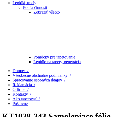
Lepidlá, tmely
Podľa činnosti
Zobraziť všetko
Pomôcky pre tapetovanie
Lepidlo na tapety, penetrácia
Domov /
Všeobecné obchodné podmienky /
Spracovanie osobných údajov /
Reklamácia /
O firme /
Kontakty /
Ako tapetovať /
Poštovné
KT1038-343 Samolepiace fólie