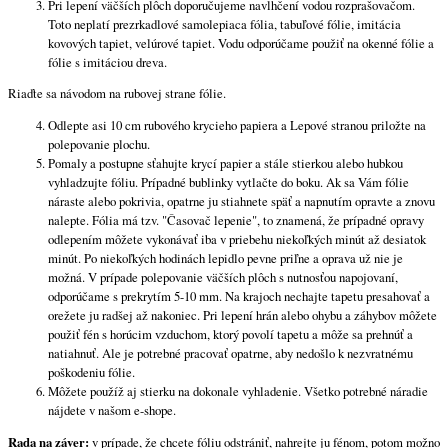
Pri lepení väčších plôch doporučujeme navlhčení vodou rozprašovačom.
Toto neplatí prezrkadlové samolepiaca fólia, tabuľové fólie, imitácia
kovových tapiet, velúrové tapiet. Vodu odporúčame použiť na okenné fólie a
fólie s imitáciou dreva.
Riaďte sa návodom na rubovej strane fólie.
Odlepte asi 10 cm rubového krycieho papiera a Lepové stranou priložte na
polepovanie plochu.
Pomaly a postupne sťahujte krycí papier a stále stierkou alebo hubkou
vyhladzujte fóliu. Prípadné bublinky vytlačte do boku. Ak sa Vám fólie
náraste alebo pokrivia, opatrne ju stiahnete späť a napnutím opravte a znovu
nalepte. Fólia má tzv. "Časovač lepenie", to znamená, že prípadné opravy
odlepením môžete vykonávať iba v priebehu niekoľkých minút až desiatok
minút. Po niekoľkých hodinách lepidlo pevne priľne a oprava už nie je
možná. V prípade polepovanie väčších plôch s nutnosťou napojovaní,
odporúčame s prekrytím 5-10 mm. Na krajoch nechajte tapetu presahovať a
orežete ju radšej až nakoniec. Pri lepení hrán alebo ohybu a záhybov môžete
použiť fén s horúcim vzduchom, ktorý povolí tapetu a môže sa prehnúť a
natiahnuť. Ale je potrebné pracovať opatrne, aby nedošlo k nezvratnému
poškodeniu fólie.
Môžete použíž aj stierku na dokonale vyhladenie. Všetko potrebné náradie
nájdete v našom e-shope.
Rada na záver:
v prípade, že chcete fóliu odstrániť, nahrejte ju fénom, potom možno