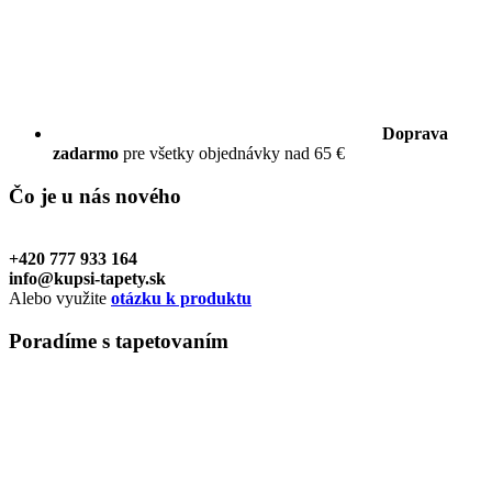
Doprava
zadarmo
pre všetky objednávky nad 65 €
Čo je u nás
nového
+420 777 933 164
info@kupsi-tapety.sk
Alebo využite
otázku k produktu
Poradíme
s tapetovaním