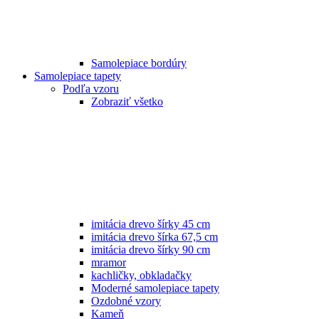
Samolepiace bordúry
Samolepiace tapety
Podľa vzoru
Zobraziť všetko
imitácia drevo šírky 45 cm
imitácia drevo šírka 67,5 cm
imitácia drevo šírky 90 cm
mramor
kachličky, obkladačky
Moderné samolepiace tapety
Ozdobné vzory
Kameň