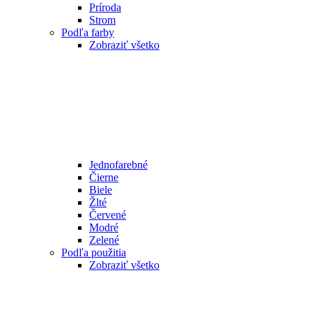
Príroda
Strom
Podľa farby
Zobraziť všetko
Jednofarebné
Čierne
Biele
Žlté
Červené
Modré
Zelené
Podľa použitia
Zobraziť všetko