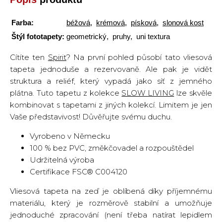
Farba:
béžová
,
krémová
,
písková
,
slonová kost
Štýl fototapety:
geometrický, pruhy, uni textura
Cítíte ten
Spirit
? Na první pohled působí tato vliesová
tapeta jednoduše a rezervovaně. Ale pak je vidět
struktura a reliéf, který vypadá jako síť z jemného
plátna. Tuto tapetu z kolekce
SLOW LIVING
lze skvěle
kombinovat s tapetami z jiných kolekcí. Limitem je jen
Vaše představivost! Důvěřujte svému duchu.
Vyrobeno v Německu
100 % bez PVC, změkčovadel a rozpouštědel
Udržitelná výroba
Certifikace FSC® C004120
Vliesová tapeta na zeď je oblíbená díky příjemnému
materiálu, který je rozměrově stabilní a umožňuje
jednoduché zpracování (není třeba natírat lepidlem