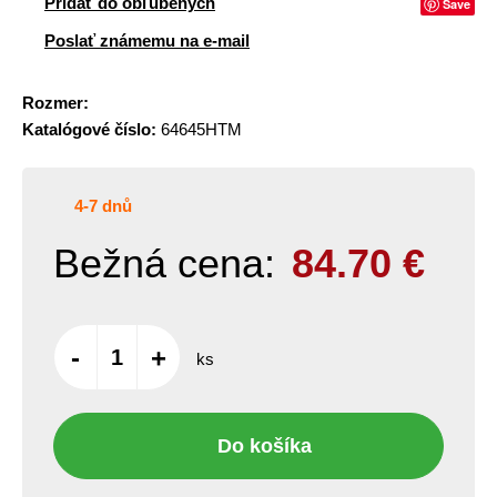
Pridať do obľúbených
Save
Poslať známemu na e-mail
Rozmer:
Katalógové číslo:
64645HTM
4-7 dnů
Bežná cena:
84.70
€
-
+
ks
Do košíka