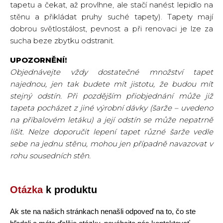
tapetu a čekat, až provlhne, ale stačí nanést lepidlo na
stěnu a přikládat pruhy suché tapety). Tapety mají
dobrou světlostálost, pevnost a při renovaci je lze za
sucha beze zbytku odstranit.
UPOZORNĚNÍ!
Objednávejte vždy dostatečné množství tapet
najednou, jen tak budete mít jistotu, že budou mít
stejný odstín. Při pozdějším přiobjednání může již
tapeta pocházet z jiné výrobní dávky (šarže – uvedeno
na příbalovém letáku) a její odstín se může nepatrně
lišit. Nelze doporučit lepení tapet různé šarže vedle
sebe na jednu stěnu, mohou jen případně navazovat v
rohu sousedních stěn.
Otázka
k produktu
Ak ste na našich stránkach nenašli odpoveď na to, čo ste