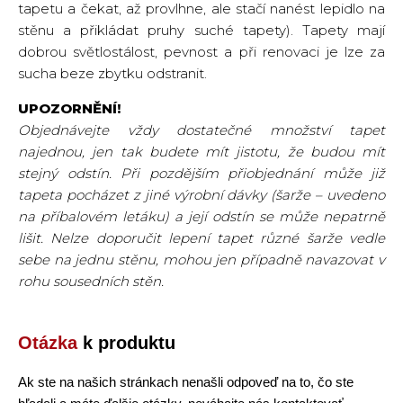
tapetu a čekat, až provlhne, ale stačí nanést lepidlo na
stěnu a přikládat pruhy suché tapety). Tapety mají
dobrou světlostálost, pevnost a při renovaci je lze za
sucha beze zbytku odstranit.
UPOZORNĚNÍ!
Objednávejte vždy dostatečné množství tapet
najednou, jen tak budete mít jistotu, že budou mít
stejný odstín. Při pozdějším přiobjednání může již
tapeta pocházet z jiné výrobní dávky (šarže – uvedeno
na příbalovém letáku) a její odstín se může nepatrně
lišit. Nelze doporučit lepení tapet různé šarže vedle
sebe na jednu stěnu, mohou jen případně navazovat v
rohu sousedních stěn.
Otázka
k produktu
Ak ste na našich stránkach nenašli odpoveď na to, čo ste