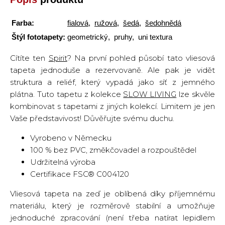
Farba:
fialová
,
ružová
,
šedá
,
šedohnědá
Štýl fototapety:
geometrický, pruhy, uni textura
Cítíte ten
Spirit
? Na první pohled působí tato vliesová
tapeta jednoduše a rezervovaně. Ale pak je vidět
struktura a reliéf, který vypadá jako síť z jemného
plátna. Tuto tapetu z kolekce
SLOW LIVING
lze skvěle
kombinovat s tapetami z jiných kolekcí. Limitem je jen
Vaše představivost! Důvěřujte svému duchu.
Vyrobeno v Německu
100 % bez PVC, změkčovadel a rozpouštědel
Udržitelná výroba
Certifikace FSC® C004120
Vliesová tapeta na zeď je oblíbená díky příjemnému
materiálu, který je rozměrově stabilní a umožňuje
jednoduché zpracování (není třeba natírat lepidlem