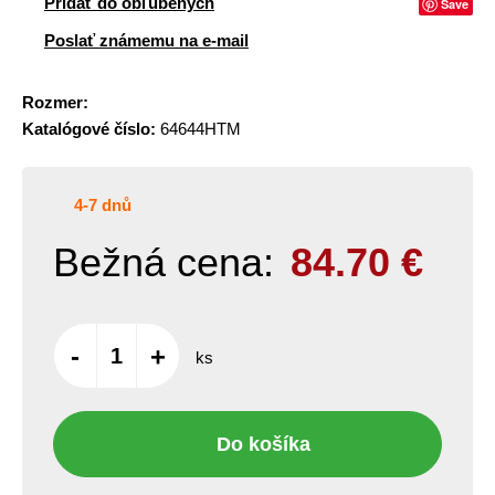
Pridať do obľúbených
Save
Poslať známemu na e-mail
Rozmer:
Katalógové číslo:
64644HTM
4-7 dnů
Bežná cena:
84.70
€
-
+
ks
Do košíka