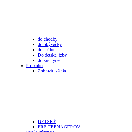
do chodby
do obývačky
do spálne
Do detskej izby
do kuchyne
Pre koho
Zobraziť všetko
DETSKÉ
PRE TEENAGEROV