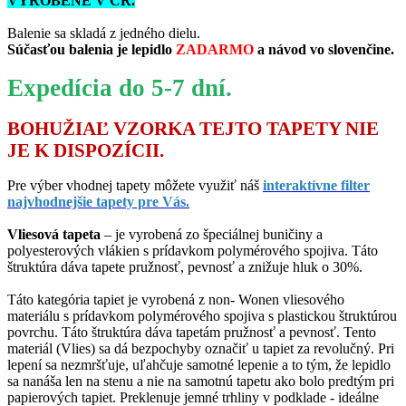
VYROBENÉ V ČR.
Balenie sa skladá z jedného dielu.
Súčasťou balenia je lepidlo
ZADARMO
a návod vo slovenčine.
Expedícia do 5-7 dní.
BOHUŽIAĽ VZORKA TEJTO TAPETY NIE
JE K DISPOZÍCII.
Pre výber vhodnej tapety môžete využiť náš
interaktívne filter
najvhodnejšie tapety pre Vás.
Vliesová tapeta
– je vyrobená zo špeciálnej buničiny a
polyesterových vlákien s prídavkom polymérového spojiva. Táto
štruktúra dáva tapete pružnosť, pevnosť a znižuje hluk o 30%.
Táto kategória tapiet je vyrobená z non- Wonen vliesového
materiálu s prídavkom polymérového spojiva s plastickou štruktúrou
povrchu. Táto štruktúra dáva tapetám pružnosť a pevnosť. Tento
materiál (Vlies) sa dá bezpochyby označiť u tapiet za revolučný. Pri
lepení sa nezmršťuje, uľahčuje samotné lepenie a to tým, že lepidlo
sa nanáša len na stenu a nie na samotnú tapetu ako bolo predtým pri
papierových tapiet. Preklenuje jemné trhliny v podklade - ideálne