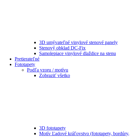
3D umývateľné vinylové stenové panely
Stenový obklad DC-Fix
Samolepiace vinylové dlaždice na stenu
Pretierateľné
Fototapety
Podľa vzoru / motívu
Zobraziť všetko
3D fototapety
Motív Ľadové kráľovstvo (fototapety, bordúry,