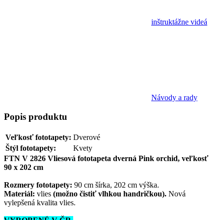
inštruktážne videá
Návody a rady
Popis
produktu
Veľkosť fototapety:
Dverové
Štýl fototapety:
Kvety
FTN V 2826 Vliesová fototapeta dverná Pink orchid, veľkosť
90 x 202 cm
Rozmery fototapety:
90 cm šírka, 202 cm výška.
Materiál:
vlies
(možno čistiť vlhkou handričkou).
Nová
vylepšená kvalita vlies.