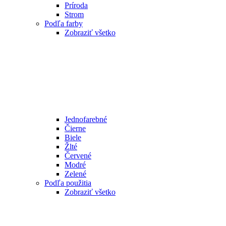
Príroda
Strom
Podľa farby
Zobraziť všetko
Jednofarebné
Čierne
Biele
Žlté
Červené
Modré
Zelené
Podľa použitia
Zobraziť všetko