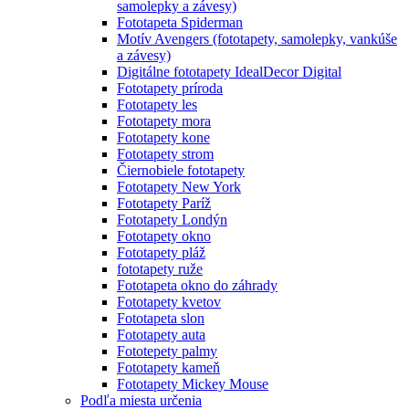
samolepky a závesy)
Fototapeta Spiderman
Motív Avengers (fototapety, samolepky, vankúše
a závesy)
Digitálne fototapety IdealDecor Digital
Fototapety príroda
Fototapety les
Fototapety mora
Fototapety kone
Fototapety strom
Čiernobiele fototapety
Fototapety New York
Fototapety Paríž
Fototapety Londýn
Fototapety okno
Fototapety pláž
fototapety ruže
Fototapeta okno do záhrady
Fototapety kvetov
Fototapeta slon
Fototapety auta
Fototepety palmy
Fototapety kameň
Fototapety Mickey Mouse
Podľa miesta určenia