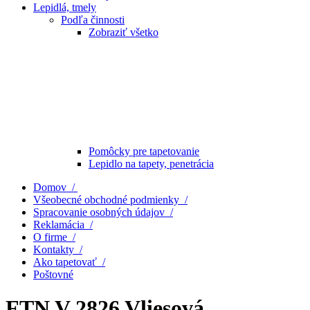
Lepidlá, tmely
Podľa činnosti
Zobraziť všetko
Pomôcky pre tapetovanie
Lepidlo na tapety, penetrácia
Domov /
Všeobecné obchodné podmienky /
Spracovanie osobných údajov /
Reklamácia /
O firme /
Kontakty /
Ako tapetovať /
Poštovné
FTN V 2826 Vliesová