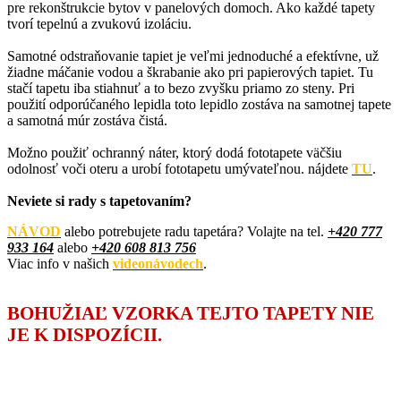
pre rekonštrukcie bytov v panelových domoch. Ako každé tapety
tvorí tepelnú a zvukovú izoláciu.
Samotné odstraňovanie tapiet je veľmi jednoduché a efektívne, už
žiadne máčanie vodou a škrabanie ako pri papierových tapiet. Tu
stačí tapetu iba stiahnuť a to bezo zvyšku priamo zo steny. Pri
použití odporúčaného lepidla toto lepidlo zostáva na samotnej tapete
a samotná múr zostáva čistá.
Možno použiť ochranný náter, ktorý dodá fototapete väčšiu
odolnosť voči oteru a urobí fototapetu umývateľnou. nájdete
TU
.
Neviete si rady s tapetovaním?
NÁVOD
alebo potrebujete radu tapetára? Volajte na tel.
+420
777
933 164
alebo
+420 608 813 756
Viac info v našich
videonávodech
.
BOHUŽIAĽ VZORKA TEJTO TAPETY NIE
JE K DISPOZÍCII.