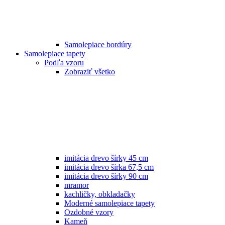
Samolepiace bordúry
Samolepiace tapety
Podľa vzoru
Zobraziť všetko
imitácia drevo šírky 45 cm
imitácia drevo šírka 67,5 cm
imitácia drevo šírky 90 cm
mramor
kachličky, obkladačky
Moderné samolepiace tapety
Ozdobné vzory
Kameň