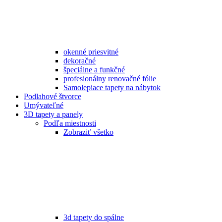
okenné priesvitné
dekoračné
špeciálne a funkčné
profesionálny renovačné fólie
Samolepiace tapety na nábytok
Podlahové štvorce
Umývateľné
3D tapety a panely
Podľa miestnosti
Zobraziť všetko
3d tapety do spálne