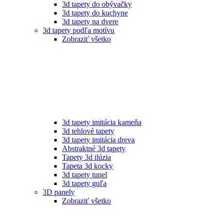
3d tapety do obývačky
3d tapety do kuchyne
3d tapety na dvere
3d tapety podľa motívu
Zobraziť všetko
3d tapety imitácia kameňa
3d tehlové tapety
3d tapety imitácia dreva
Abstraktné 3d tapety
Tapety 3d ilúzia
Tapeta 3d kocky
3d tapety tunel
3d tapety guľa
3D panely
Zobraziť všetko