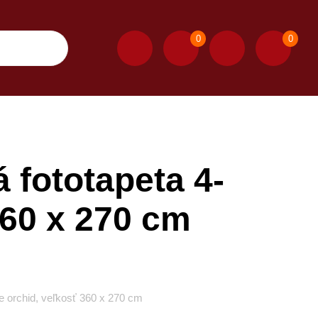
0
0
 fototapeta 4-
360 x 270 cm
e orchid, veľkosť 360 x 270 cm