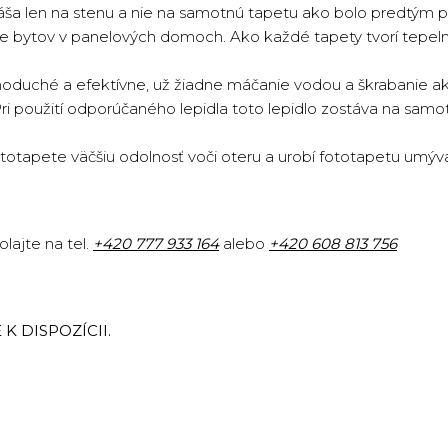
náša len na stenu a nie na samotnú tapetu ako bolo predtým p
cie bytov v panelových domoch. Ako každé tapety tvorí tepeln
oduché a efektívne, už žiadne máčanie vodou a škrabanie ako 
Pri použití odporúčaného lepidla toto lepidlo zostáva na sam
totapete väčšiu odolnosť voči oteru a urobí fototapetu umýv
lajte na tel.
+420
777 933 164
alebo
+420 608 813 756
K DISPOZÍCII.