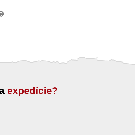
ia
expedície?