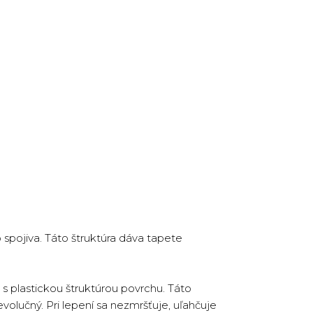
spojiva. Táto štruktúra dáva tapete
s plastickou štruktúrou povrchu. Táto
volučný. Pri lepení sa nezmršťuje, uľahčuje