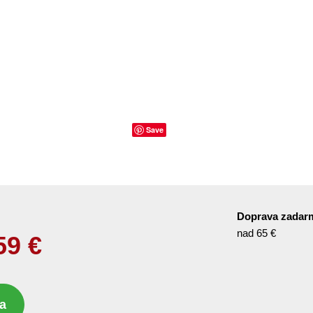
Save
Doprava zadar
nad 65 €
59
€
a