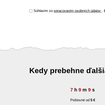
Súhlasím so
spracovaním osobných údajov
.
Kedy prebehne ďalš
7
h
9
m
8
s
Poštovné od
5 €