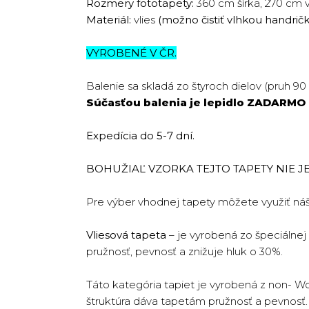
Rozmery fototapety:
360 cm šírka, 270 cm 
Materiál:
vlies
(možno čistiť vlhkou handrič
VYROBENÉ V ČR.
Balenie sa skladá zo štyroch dielov (pruh 90
Súčasťou balenia je lepidlo
ZADARMO
Expedícia do 5-7 dní.
BOHUŽIAĽ VZORKA TEJTO TAPETY NIE JE 
Pre výber vhodnej tapety môžete využiť ná
Vliesová tapeta
– je vyrobená zo špeciálnej
pružnosť, pevnosť a znižuje hluk o 30%.
Táto kategória tapiet je vyrobená z non- W
štruktúra dáva tapetám pružnosť a pevnosť. T