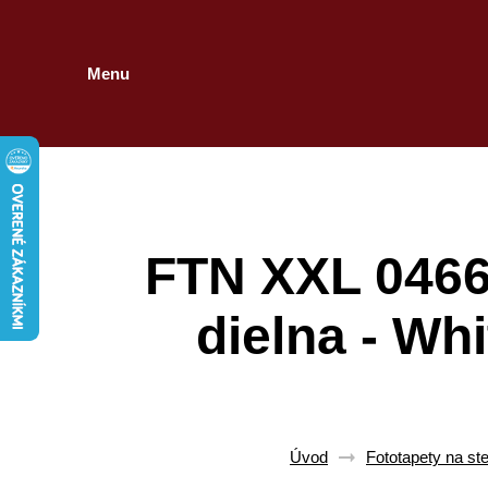
Menu
FTN XXL 0466 
dielna - Wh
Úvod
Fototapety na st