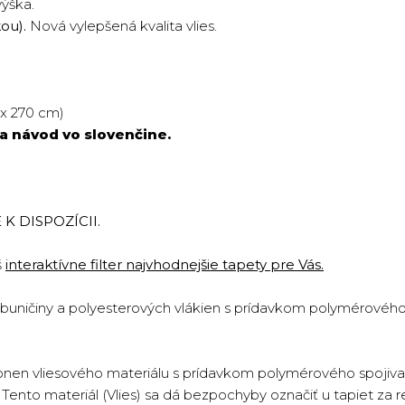
výška.
kou).
Nová vylepšená kvalita vlies.
 x 270 cm)
a návod vo slovenčine.
K DISPOZÍCII.
š
interaktívne filter najvhodnejšie tapety pre Vás.
 buničiny a polyesterových vlákien s prídavkom polymérového 
onen vliesového materiálu s prídavkom polymérového spojiva 
ento materiál (Vlies) sa dá bezpochyby označiť u tapiet za re