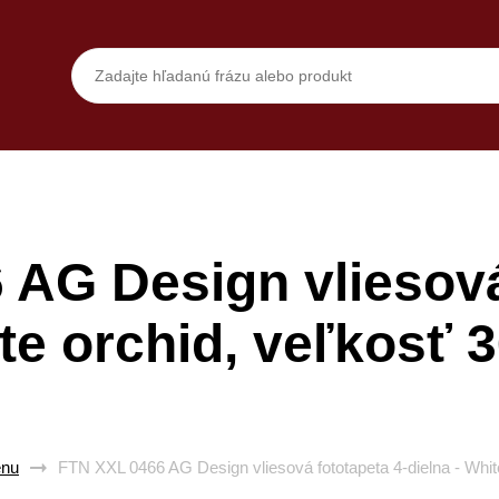
AG Design vliesová
ite orchid, veľkosť 
enu
FTN XXL 0466 AG Design vliesová fototapeta 4-dielna - Whit