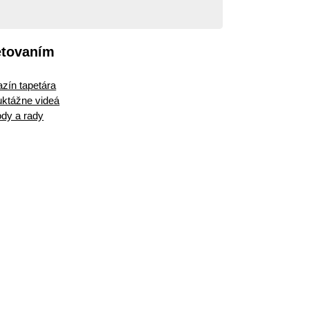
etovaním
zín tapetára
ruktážne videá
dy a rady