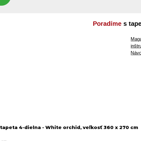
Poradíme
s tap
Maga
inšt
Návo
apeta 4-dielna - White orchid, veľkosť 360 x 270 cm