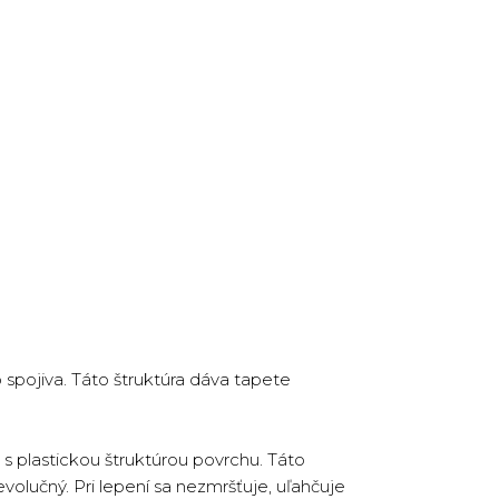
spojiva. Táto štruktúra dáva tapete
s plastickou štruktúrou povrchu. Táto
volučný. Pri lepení sa nezmršťuje, uľahčuje