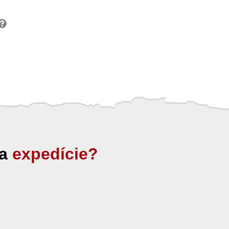
ia
expedície?