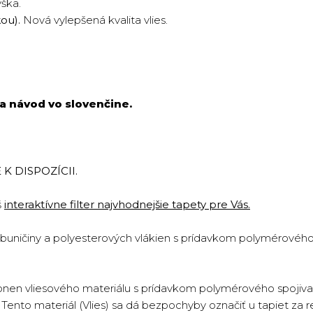
ýška.
kou).
Nová vylepšená kvalita vlies.
a návod vo slovenčine.
K DISPOZÍCII.
š
interaktívne filter najvhodnejšie tapety pre Vás.
 buničiny a polyesterových vlákien s prídavkom polymérového 
onen vliesového materiálu s prídavkom polymérového spojiva 
ento materiál (Vlies) sa dá bezpochyby označiť u tapiet za re