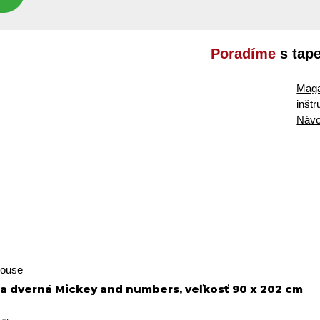
Poradíme
s tap
Maga
inšt
Návo
Mouse
ta dverná Mickey and numbers, veľkosť 90 x 202 cm