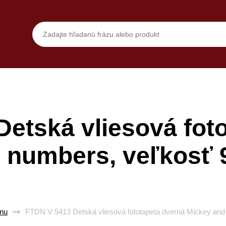
etská vliesová fot
 numbers, veľkosť 
enu
FTDN V 5413 Detská vliesová fototapeta dverná Mickey and