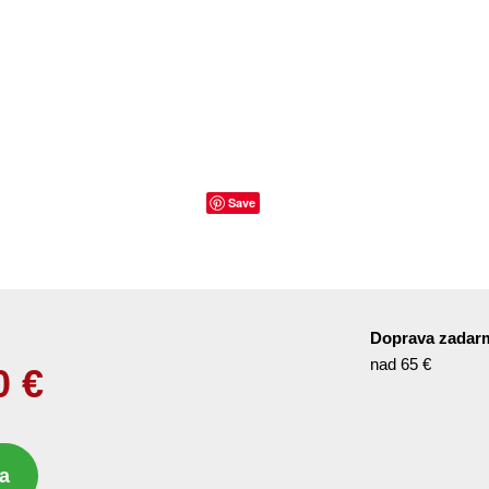
Save
Doprava zadar
nad 65 €
0
€
a