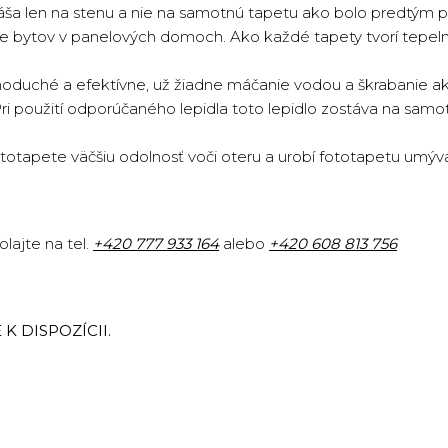
náša len na stenu a nie na samotnú tapetu ako bolo predtým p
cie bytov v panelových domoch. Ako každé tapety tvorí tepeln
oduché a efektívne, už žiadne máčanie vodou a škrabanie ako 
Pri použití odporúčaného lepidla toto lepidlo zostáva na sam
totapete väčšiu odolnosť voči oteru a urobí fototapetu umýv
lajte na tel.
+420
777 933 164
alebo
+420 608 813 756
K DISPOZÍCII.