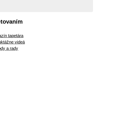
etovaním
zín tapetára
ruktážne videá
dy a rady