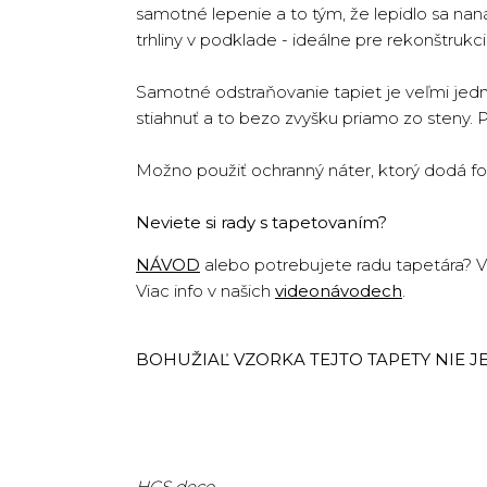
samotné lepenie a to tým, že lepidlo sa na
trhliny v podklade - ideálne pre rekonštruk
Samotné odstraňovanie tapiet je veľmi jedn
stiahnuť a to bezo zvyšku priamo zo steny. 
Možno použiť ochranný náter, ktorý dodá fo
Neviete si rady s tapetovaním?
NÁVOD
alebo potrebujete radu tapetára? Vo
Viac info v našich
videonávodech
.
BOHUŽIAĽ VZORKA TEJTO TAPETY NIE JE 
HCS deco