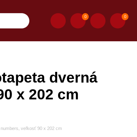
0
0
otapeta dverná
90 x 202 cm
 numbers, veľkosť 90 x 202 cm