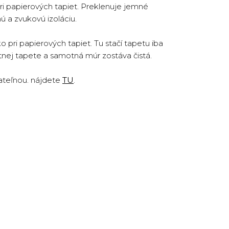
ri papierových tapiet. Preklenuje jemné
ú a zvukovú izoláciu.
pri papierových tapiet. Tu stačí tapetu iba
otnej tapete a samotná múr zostáva čistá.
ateľnou. nájdete
TU
.