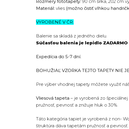
Rozmery fototapety:
90 cm šírka, 202 cm v
Materiál:
vlies
(možno čistiť vlhkou handrič
VYROBENÉ V ČR.
Balenie sa skladá z jedného dielu.
Súčasťou balenia je lepidlo
ZADARMO
Expedícia do 5-7 dní.
BOHUŽIAĽ VZORKA TEJTO TAPETY NIE JE 
Pre výber vhodnej tapety môžete využiť ná
Vliesová tapeta
– je vyrobená zo špeciálnej
pružnosť, pevnosť a znižuje hluk o 30%.
Táto kategória tapiet je vyrobená z non- W
štruktúra dáva tapetám pružnosť a pevnosť. T